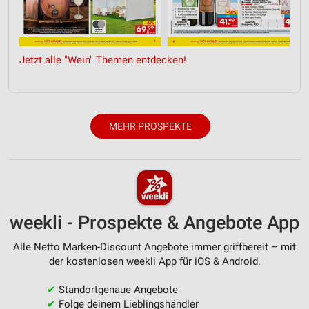
IAB-Besonderheiten:
Verwendung genauer Standortdaten
Jetzt alle "Wein" Themen entdecken!
Geräte anhand von aktiv angeforderten
Informationen identifizieren
Nicht-IAB-Verarbeitungszwecke:
Notwendig
MEHR PROSPEKTE
Performance
Funktional
Werbung
weekli - Prospekte & Angebote App
Alle Netto Marken-Discount Angebote immer griffbereit – mit
der kostenlosen weekli App für iOS & Android.
✔
Standortgenaue Angebote
✔
Folge deinem Lieblingshändler