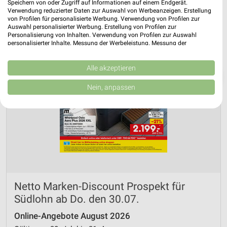
Speichern von oder Zugriff auf Informationen auf einem Endgerät.
Verwendung reduzierter Daten zur Auswahl von Werbeanzeigen. Erstellung
von Profilen für personalisierte Werbung. Verwendung von Profilen zur
Auswahl personalisierter Werbung. Erstellung von Profilen zur
Personalisierung von Inhalten. Verwendung von Profilen zur Auswahl
personalisierter Inhalte. Messung der Werbeleistung. Messung der
Performance von Inhalten. Analyse von Zielgruppen durch Statistiken oder
Kombinationen von Daten aus verschiedenen Quellen. Entwicklung und
Verbesserung der Angebote. Verwendung reduzierter Daten zur Auswahl
Alle akzeptieren
❯
von Inhalten.
Daten können außerhalb der Europäischen Union weitergegeben und in die
Nein, anpassen
USA gesendet werden.
Ihre Einwilligung und die cookie Richtlinie gelten ausschließlich für diese
Website/App.
Partnerliste anzeigen (1 IAB-Anbieter)
Wir nutzen Ihre Daten für folgende Zwecke:
IAB-Verarbeitungszwecke:
Speichern von oder Zugriff auf Informationen
auf einem Endgerät
Netto Marken-Discount Prospekt für
Verwendung reduzierter Daten zur Auswahl von
Südlohn ab Do. den 30.07.
Werbeanzeigen
Online-Angebote August 2026
Erstellung von Profilen für personalisierte