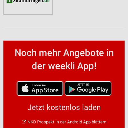
Noch mehr Angebote in
der weekli App!
Jetzt kostenlos laden
NKD Prospekt in der Android App blättern