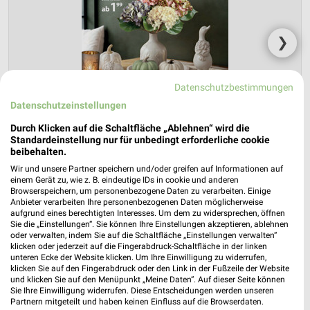
❯
Datenschutzbestimmungen
Datenschutzeinstellungen
Durch Klicken auf die Schaltfläche „Ablehnen“ wird die
Standardeinstellung nur für unbedingt erforderliche cookie
beibehalten.
Wir und unsere Partner speichern und/oder greifen auf Informationen auf
einem Gerät zu, wie z. B. eindeutige IDs in cookie und anderen
NKD Prospekt für Steinbach-Hallenberg
Browserspeichern, um personenbezogene Daten zu verarbeiten. Einige
Anbieter verarbeiten Ihre personenbezogenen Daten möglicherweise
ab Mo. den 03.08.
aufgrund eines berechtigten Interesses. Um dem zu widersprechen, öffnen
Sie die „Einstellungen“. Sie können Ihre Einstellungen akzeptieren, ablehnen
Herbstliche Deko-Woche
oder verwalten, indem Sie auf die Schaltfläche „Einstellungen verwalten“
klicken oder jederzeit auf die Fingerabdruck-Schaltfläche in der linken
Gültig von 03. Aug. bis 01. Sep.
unteren Ecke der Website klicken. Um Ihre Einwilligung zu widerrufen,
klicken Sie auf den Fingerabdruck oder den Link in der Fußzeile der Website
📅
Kalendereintrag erstellen
und klicken Sie auf den Menüpunkt „Meine Daten“. Auf dieser Seite können
Sie Ihre Einwilligung widerrufen. Diese Entscheidungen werden unseren
Partnern mitgeteilt und haben keinen Einfluss auf die Browserdaten.