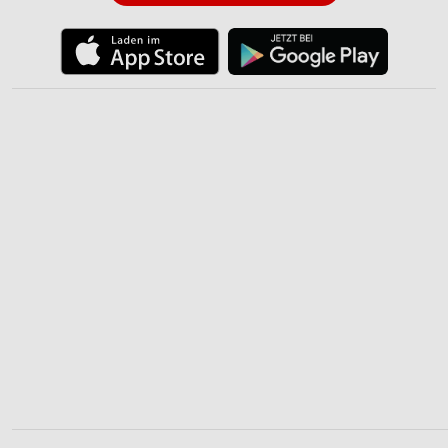
Werbeanzeigen
Erstellung von Profilen für personalisierte
Werbung
Verwendung von Profilen zur Auswahl
personalisierter Werbung
Erstellung von Profilen zur Personalisierung
von Inhalten
Verwendung von Profilen zur Auswahl
personalisierter Inhalte
Messung der Werbeleistung
Messung der Performance von Inhalten
Analyse von Zielgruppen durch Statistiken oder
Kombinationen von Daten aus verschiedenen
Quellen
Entwicklung und Verbesserung der Angebote