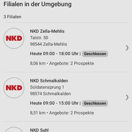
Filialen in der Umgebung
Verwendung reduzierter Daten zur Auswahl von
Inhalten
3 Filialen
IAB-Besonderheiten:
NKD Zella-Mehlis
Verwendung genauer Standortdaten
Talstr. 50
Geräte anhand von aktiv angeforderten
98544 Zella-Mehlis
❯
Informationen identifizieren
Heute 09:00 - 18:00 Uhr |
Geschlossen
Nicht-IAB-Verarbeitungszwecke:
8,06 km • Angebote: 2 Prospekte
Notwendig
Performance
NKD Schmalkalden
Soldatensprung 1
Funktional
98574 Schmalkalden
❯
Heute 09:00 - 15:00 Uhr |
Werbung
Geschlossen
8,51 km • Angebote: 2 Prospekte
NKD Suhl