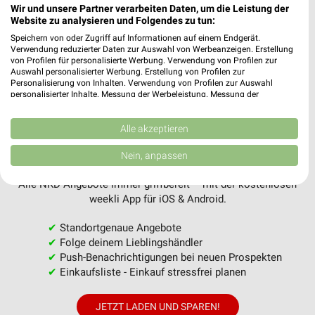
PROSPEKT BLÄTTERN
Wir und unsere Partner verarbeiten Daten, um die Leistung der
Website zu analysieren und Folgendes zu tun:
Speichern von oder Zugriff auf Informationen auf einem Endgerät.
Verwendung reduzierter Daten zur Auswahl von Werbeanzeigen. Erstellung
MEHR PROSPEKTE
von Profilen für personalisierte Werbung. Verwendung von Profilen zur
Auswahl personalisierter Werbung. Erstellung von Profilen zur
Personalisierung von Inhalten. Verwendung von Profilen zur Auswahl
personalisierter Inhalte. Messung der Werbeleistung. Messung der
Performance von Inhalten. Analyse von Zielgruppen durch Statistiken oder
Kombinationen von Daten aus verschiedenen Quellen. Entwicklung und
Verbesserung der Angebote. Verwendung reduzierter Daten zur Auswahl
Alle akzeptieren
von Inhalten.
Daten können außerhalb der Europäischen Union weitergegeben und in die
weekli - Prospekte & Angebote App
Nein, anpassen
USA gesendet werden.
Ihre Einwilligung und die cookie Richtlinie gelten ausschließlich für diese
Alle NKD Angebote immer griffbereit – mit der kostenlosen
Website/App.
weekli App für iOS & Android.
Partnerliste anzeigen (1 IAB-Anbieter)
Wir nutzen Ihre Daten für folgende Zwecke:
✔
Standortgenaue Angebote
✔
Folge deinem Lieblingshändler
IAB-Verarbeitungszwecke:
✔
Push-Benachrichtigungen bei neuen Prospekten
Speichern von oder Zugriff auf Informationen
✔
Einkaufsliste - Einkauf stressfrei planen
auf einem Endgerät
Verwendung reduzierter Daten zur Auswahl von
JETZT LADEN UND SPAREN!