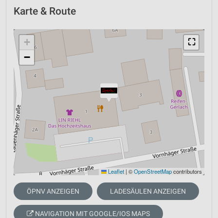
Karte & Route
+
⛶
−
Leaflet
|
©
OpenStreetMap
contributors
ÖPNV ANZEIGEN
LADESÄULEN ANZEIGEN
NAVIGATION MIT GOOGLE/IOS MAPS