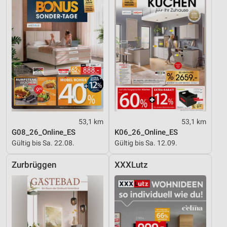
IAB-Besonderheiten:
Verwendung genauer Standortdaten
Geräte anhand von aktiv angeforderten
Informationen identifizieren
Nicht-IAB-Verarbeitungszwecke:
Notwendig
Performance
53,1 km
53,1 km
Funktional
G08_26_Online_ES
K06_26_Online_ES
Gültig bis Sa. 22.08.
Gültig bis Sa. 12.09.
Werbung
Zurbrüggen
XXXLutz