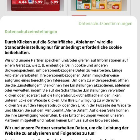
1,2 km
1,5 km
Datenschutzbestimmungen
Angebote ab 06.08.
Angebote ab 03.08.
Gültig bis Mi. 12.08.
Noch morgen gültig
Datenschutzeinstellungen
Durch Klicken auf die Schaltfläche „Ablehnen“ wird die
Zurbrüggen
XXXLutz
Standardeinstellung nur für unbedingt erforderliche cookie
beibehalten.
Wir und unsere Partner speichern und/oder greifen auf Informationen auf
einem Gerät zu, wie z. B. eindeutige IDs in cookie und anderen
Browserspeichern, um personenbezogene Daten zu verarbeiten. Einige
Anbieter verarbeiten Ihre personenbezogenen Daten möglicherweise
aufgrund eines berechtigten Interesses. Um dem zu widersprechen, öffnen
Sie die „Einstellungen“. Sie können Ihre Einstellungen akzeptieren, ablehnen
oder verwalten, indem Sie auf die Schaltfläche „Einstellungen verwalten“
klicken oder jederzeit auf die Fingerabdruck-Schaltfläche in der linken
unteren Ecke der Website klicken. Um Ihre Einwilligung zu widerrufen,
klicken Sie auf den Fingerabdruck oder den Link in der Fußzeile der Website
und klicken Sie auf den Menüpunkt „Meine Daten“. Auf dieser Seite können
Sie Ihre Einwilligung widerrufen. Diese Entscheidungen werden unseren
Partnern mitgeteilt und haben keinen Einfluss auf die Browserdaten.
Wir und unsere Partner verarbeiten Daten, um die Leistung der
Website zu analysieren und Folgendes zu tun:
53,1 km
30,7 km