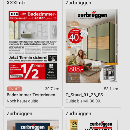
XXXLutz
Zurbrüggen
Werbung
Verwendung von Profilen zur Auswahl
personalisierter Werbung
Erstellung von Profilen zur Personalisierung
von Inhalten
Verwendung von Profilen zur Auswahl
personalisierter Inhalte
Messung der Werbeleistung
Messung der Performance von Inhalten
Analyse von Zielgruppen durch Statistiken oder
30,7 km
53,1 km
Kombinationen von Daten aus verschiedenen
Badezimmer-Testerinnen
O_Staud_01_26_ES
Quellen
Noch heute gültig
Gültig bis Mi. 30.09.
Entwicklung und Verbesserung der Angebote
Zurbrüggen
Zurbrüggen
Verwendung reduzierter Daten zur Auswahl von
Inhalten