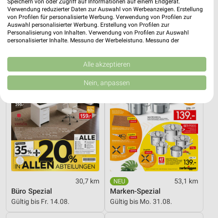
Speichern von oder Zugriff auf Informationen auf einem Endgerät.
O_KLM_Kuechenbloecke_01_26_ES
Wohnenpreishits
Verwendung reduzierter Daten zur Auswahl von Werbeanzeigen. Erstellung
Gültig bis So. 16.08.
Gültig bis Fr. 14.08.
von Profilen für personalisierte Werbung. Verwendung von Profilen zur
Auswahl personalisierter Werbung. Erstellung von Profilen zur
Personalisierung von Inhalten. Verwendung von Profilen zur Auswahl
XXXLutz
Zurbrüggen
personalisierter Inhalte. Messung der Werbeleistung. Messung der
Performance von Inhalten. Analyse von Zielgruppen durch Statistiken oder
Kombinationen von Daten aus verschiedenen Quellen. Entwicklung und
Verbesserung der Angebote. Verwendung reduzierter Daten zur Auswahl
Alle akzeptieren
von Inhalten.
Daten können außerhalb der Europäischen Union weitergegeben und in die
Nein, anpassen
USA gesendet werden.
Ihre Einwilligung und die cookie Richtlinie gelten ausschließlich für diese
Website/App.
Partnerliste anzeigen (1 IAB-Anbieter)
Wir nutzen Ihre Daten für folgende Zwecke:
IAB-Verarbeitungszwecke:
Speichern von oder Zugriff auf Informationen
auf einem Endgerät
30,7 km
53,1 km
Verwendung reduzierter Daten zur Auswahl von
Büro Spezial
Marken-Spezial
Werbeanzeigen
Gültig bis Fr. 14.08.
Gültig bis Mo. 31.08.
Erstellung von Profilen für personalisierte