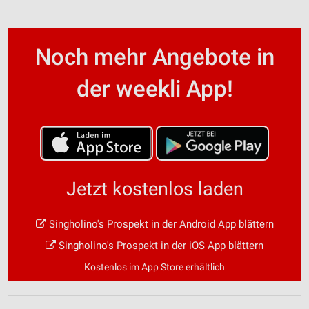
Noch mehr Angebote in
der weekli App!
Jetzt kostenlos laden
Singholino's Prospekt in der Android App blättern
Singholino's Prospekt in der iOS App blättern
Kostenlos im App Store erhältlich