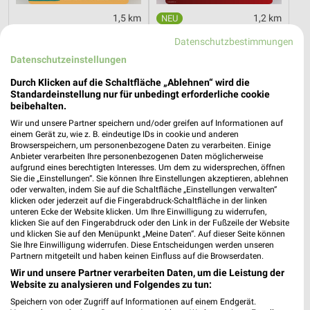
1,5 km
1,2 km
Angebote ab 03.08.
Angebote ab 06.08.
Datenschutzbestimmungen
Gültig bis Sa. 08.08.
Gültig bis Mi. 12.08.
Datenschutzeinstellungen
Zurbrüggen
XXXLutz
Durch Klicken auf die Schaltfläche „Ablehnen“ wird die
Standardeinstellung nur für unbedingt erforderliche cookie
beibehalten.
Wir und unsere Partner speichern und/oder greifen auf Informationen auf
einem Gerät zu, wie z. B. eindeutige IDs in cookie und anderen
Browserspeichern, um personenbezogene Daten zu verarbeiten. Einige
Anbieter verarbeiten Ihre personenbezogenen Daten möglicherweise
aufgrund eines berechtigten Interesses. Um dem zu widersprechen, öffnen
Sie die „Einstellungen“. Sie können Ihre Einstellungen akzeptieren, ablehnen
oder verwalten, indem Sie auf die Schaltfläche „Einstellungen verwalten“
klicken oder jederzeit auf die Fingerabdruck-Schaltfläche in der linken
unteren Ecke der Website klicken. Um Ihre Einwilligung zu widerrufen,
klicken Sie auf den Fingerabdruck oder den Link in der Fußzeile der Website
und klicken Sie auf den Menüpunkt „Meine Daten“. Auf dieser Seite können
Sie Ihre Einwilligung widerrufen. Diese Entscheidungen werden unseren
Partnern mitgeteilt und haben keinen Einfluss auf die Browserdaten.
Wir und unsere Partner verarbeiten Daten, um die Leistung der
53,1 km
30,7 km
Website zu analysieren und Folgendes zu tun:
O_KLM_Kuechenbloecke_01_26_ES
Büro Spezial
Speichern von oder Zugriff auf Informationen auf einem Endgerät.