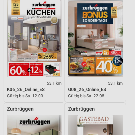
Verwendung von Profilen zur Auswahl
personalisierter Werbung
Erstellung von Profilen zur Personalisierung
von Inhalten
Verwendung von Profilen zur Auswahl
personalisierter Inhalte
Messung der Werbeleistung
Messung der Performance von Inhalten
53,1 km
53,1 km
Analyse von Zielgruppen durch Statistiken oder
K06_26_Online_ES
G08_26_Online_ES
Kombinationen von Daten aus verschiedenen
Gültig bis Sa. 12.09.
Gültig bis Sa. 22.08.
Quellen
Zurbrüggen
Zurbrüggen
Entwicklung und Verbesserung der Angebote
Verwendung reduzierter Daten zur Auswahl von
Inhalten