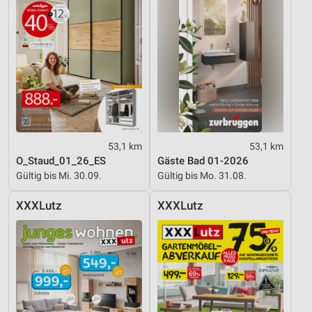
IAB-Besonderheiten:
Verwendung genauer Standortdaten
Geräte anhand von aktiv angeforderten
Informationen identifizieren
Nicht-IAB-Verarbeitungszwecke:
Notwendig
Performance
53,1 km
53,1 km
O_Staud_01_26_ES
Gäste Bad 01-2026
Funktional
Gültig bis Mi. 30.09.
Gültig bis Mo. 31.08.
Werbung
XXXLutz
XXXLutz