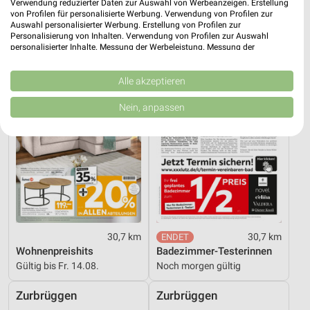
Gültig bis So. 16.08.
Gültig bis Fr. 14.08.
Verwendung reduzierter Daten zur Auswahl von Werbeanzeigen. Erstellung
von Profilen für personalisierte Werbung. Verwendung von Profilen zur
Auswahl personalisierter Werbung. Erstellung von Profilen zur
XXXLutz
XXXLutz
Personalisierung von Inhalten. Verwendung von Profilen zur Auswahl
personalisierter Inhalte. Messung der Werbeleistung. Messung der
Performance von Inhalten. Analyse von Zielgruppen durch Statistiken oder
Kombinationen von Daten aus verschiedenen Quellen. Entwicklung und
Verbesserung der Angebote. Verwendung reduzierter Daten zur Auswahl
Alle akzeptieren
von Inhalten.
Daten können außerhalb der Europäischen Union weitergegeben und in die
Nein, anpassen
USA gesendet werden.
Ihre Einwilligung und die cookie Richtlinie gelten ausschließlich für diese
Website/App.
Partnerliste anzeigen (1 IAB-Anbieter)
Wir nutzen Ihre Daten für folgende Zwecke:
IAB-Verarbeitungszwecke:
Speichern von oder Zugriff auf Informationen
auf einem Endgerät
30,7 km
30,7 km
Wohnenpreishits
Badezimmer-Testerinnen
Verwendung reduzierter Daten zur Auswahl von
Werbeanzeigen
Gültig bis Fr. 14.08.
Noch morgen gültig
Erstellung von Profilen für personalisierte
Zurbrüggen
Zurbrüggen
Werbung