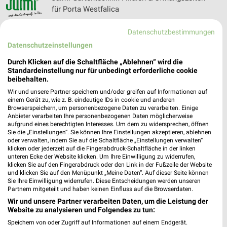
für Porta Westfalica
Datenschutzbestimmungen
Datenschutzeinstellungen
Juwelier David Filialen & Öffnungszeiten für Bad
Nenndorf
Durch Klicken auf die Schaltfläche „Ablehnen“ wird die
Standardeinstellung nur für unbedingt erforderliche cookie
beibehalten.
Wir und unsere Partner speichern und/oder greifen auf Informationen auf
Juwelier Speckmann Filialen & Öffnungszeiten
einem Gerät zu, wie z. B. eindeutige IDs in cookie und anderen
Browserspeichern, um personenbezogene Daten zu verarbeiten. Einige
für Barsinghausen
Anbieter verarbeiten Ihre personenbezogenen Daten möglicherweise
aufgrund eines berechtigten Interesses. Um dem zu widersprechen, öffnen
Sie die „Einstellungen“. Sie können Ihre Einstellungen akzeptieren, ablehnen
oder verwalten, indem Sie auf die Schaltfläche „Einstellungen verwalten“
klicken oder jederzeit auf die Fingerabdruck-Schaltfläche in der linken
JYSK Katalog und Prospekte für Stadthagen
unteren Ecke der Website klicken. Um Ihre Einwilligung zu widerrufen,
klicken Sie auf den Fingerabdruck oder den Link in der Fußzeile der Website
und klicken Sie auf den Menüpunkt „Meine Daten“. Auf dieser Seite können
Sie Ihre Einwilligung widerrufen. Diese Entscheidungen werden unseren
Partnern mitgeteilt und haben keinen Einfluss auf die Browserdaten.
Wir und unsere Partner verarbeiten Daten, um die Leistung der
Website zu analysieren und Folgendes zu tun:
Speichern von oder Zugriff auf Informationen auf einem Endgerät.