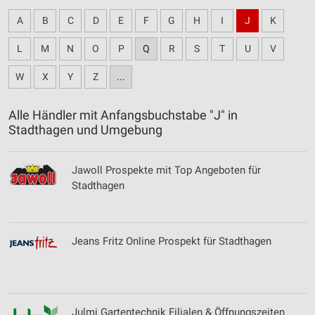
A
B
C
D
E
F
G
H
I
J
K
L
M
N
O
P
Q
R
S
T
U
V
W
X
Y
Z
...
Alle Händler mit Anfangsbuchstabe "J" in
Stadthagen und Umgebung
Jawoll Prospekte mit Top Angeboten für
Stadthagen
Jeans Fritz Online Prospekt für Stadthagen
Julmi Gartentechnik Filialen & Öffnungszeiten