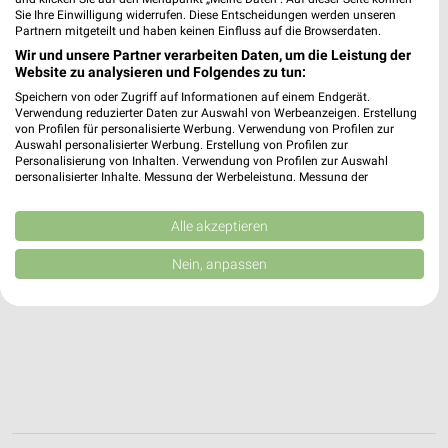
74909 Meckesheim
❯
Sie Ihre Einwilligung widerrufen. Diese Entscheidungen werden unseren
Partnern mitgeteilt und haben keinen Einfluss auf die Browserdaten.
Heute 08:00 - 20:00 Uhr |
Geöffnet
Wir und unsere Partner verarbeiten Daten, um die Leistung der
9,65 km
Website zu analysieren und Folgendes zu tun:
Speichern von oder Zugriff auf Informationen auf einem Endgerät.
Verwendung reduzierter Daten zur Auswahl von Werbeanzeigen. Erstellung
von Profilen für personalisierte Werbung. Verwendung von Profilen zur
Auswahl personalisierter Werbung. Erstellung von Profilen zur
Personalisierung von Inhalten. Verwendung von Profilen zur Auswahl
personalisierter Inhalte. Messung der Werbeleistung. Messung der
Performance von Inhalten. Analyse von Zielgruppen durch Statistiken oder
Kombinationen von Daten aus verschiedenen Quellen. Entwicklung und
Verbesserung der Angebote. Verwendung reduzierter Daten zur Auswahl
Alle akzeptieren
von Inhalten.
Daten können außerhalb der Europäischen Union weitergegeben und in die
Nein, anpassen
USA gesendet werden.
Ihre Einwilligung und die cookie Richtlinie gelten ausschließlich für diese
Website/App.
Partnerliste anzeigen (1 IAB-Anbieter)
Wir nutzen Ihre Daten für folgende Zwecke:
IAB-Verarbeitungszwecke:
Speichern von oder Zugriff auf Informationen
auf einem Endgerät