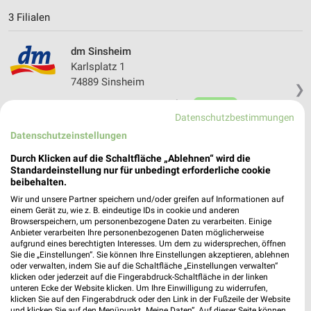
3 Filialen
dm Sinsheim
Karlsplatz 1
74889 Sinsheim
❯
Heute 08:00 - 20:00 Uhr |
Geöffnet
Datenschutzbestimmungen
0,47 km
Datenschutzeinstellungen
Durch Klicken auf die Schaltfläche „Ablehnen“ wird die
dm Waibstadt
Standardeinstellung nur für unbedingt erforderliche cookie
beibehalten.
Neidensteiner Straße 8
74915 Waibstadt
Wir und unsere Partner speichern und/oder greifen auf Informationen auf
❯
einem Gerät zu, wie z. B. eindeutige IDs in cookie und anderen
Heute 08:00 - 20:00 Uhr |
Geöffnet
Browserspeichern, um personenbezogene Daten zu verarbeiten. Einige
Anbieter verarbeiten Ihre personenbezogenen Daten möglicherweise
6,54 km
aufgrund eines berechtigten Interesses. Um dem zu widersprechen, öffnen
Sie die „Einstellungen“. Sie können Ihre Einstellungen akzeptieren, ablehnen
oder verwalten, indem Sie auf die Schaltfläche „Einstellungen verwalten“
klicken oder jederzeit auf die Fingerabdruck-Schaltfläche in der linken
dm Meckesheim
unteren Ecke der Website klicken. Um Ihre Einwilligung zu widerrufen,
Brühlweg 15
klicken Sie auf den Fingerabdruck oder den Link in der Fußzeile der Website
und klicken Sie auf den Menüpunkt „Meine Daten“. Auf dieser Seite können