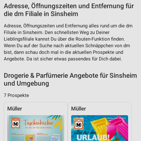
Adresse, Öffnungszeiten und Entfernung für
Verwendung reduzierter Daten zur Auswahl von
die dm Filiale in Sinsheim
Werbeanzeigen
Adresse, Öffnungszeiten und Entfernung alles rund um die dm
Erstellung von Profilen für personalisierte
Filiale in Sinsheim. Den schnellsten Weg zu Deiner
Werbung
Lieblingsfiliale kannst Du über die Routen-Funktion finden.
Verwendung von Profilen zur Auswahl
Wenn Du auf der Suche nach aktuellen Schnäppchen von dm
personalisierter Werbung
bist, dann schau doch mal in die aktuellen Prospekte und
Angebote. Da ist sicher etwas passendes für Dich dabei.
Erstellung von Profilen zur Personalisierung
von Inhalten
Drogerie & Parfümerie Angebote für Sinsheim
Verwendung von Profilen zur Auswahl
und Umgebung
personalisierter Inhalte
7 Prospekte
Messung der Werbeleistung
Müller
Müller
Messung der Performance von Inhalten
Analyse von Zielgruppen durch Statistiken oder
Kombinationen von Daten aus verschiedenen
Quellen