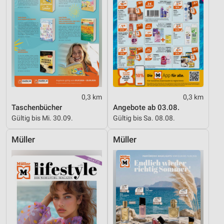
Entwicklung und Verbesserung der Angebote
Verwendung reduzierter Daten zur Auswahl von
Inhalten
IAB-Besonderheiten:
Verwendung genauer Standortdaten
Geräte anhand von aktiv angeforderten
0,3 km
0,3 km
Informationen identifizieren
Taschenbücher
Angebote ab 03.08.
Gültig bis Mi. 30.09.
Gültig bis Sa. 08.08.
Nicht-IAB-Verarbeitungszwecke:
Notwendig
Müller
Müller
Performance
Funktional
Werbung