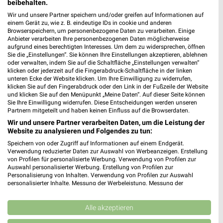
beibehalten.
für Villingen-Schwenningen
Wir und unsere Partner speichern und/oder greifen auf Informationen auf
einem Gerät zu, wie z. B. eindeutige IDs in cookie und anderen
Browserspeichern, um personenbezogene Daten zu verarbeiten. Einige
Anbieter verarbeiten Ihre personenbezogenen Daten möglicherweise
aufgrund eines berechtigten Interesses. Um dem zu widersprechen, öffnen
Sie die „Einstellungen“. Sie können Ihre Einstellungen akzeptieren, ablehnen
oder verwalten, indem Sie auf die Schaltfläche „Einstellungen verwalten“
klicken oder jederzeit auf die Fingerabdruck-Schaltfläche in der linken
unteren Ecke der Website klicken. Um Ihre Einwilligung zu widerrufen,
klicken Sie auf den Fingerabdruck oder den Link in der Fußzeile der Website
und klicken Sie auf den Menüpunkt „Meine Daten“. Auf dieser Seite können
Noch mehr Angebote in
Sie Ihre Einwilligung widerrufen. Diese Entscheidungen werden unseren
Partnern mitgeteilt und haben keinen Einfluss auf die Browserdaten.
der weekli App!
Wir und unsere Partner verarbeiten Daten, um die Leistung der
Website zu analysieren und Folgendes zu tun:
Speichern von oder Zugriff auf Informationen auf einem Endgerät.
Verwendung reduzierter Daten zur Auswahl von Werbeanzeigen. Erstellung
von Profilen für personalisierte Werbung. Verwendung von Profilen zur
Auswahl personalisierter Werbung. Erstellung von Profilen zur
Personalisierung von Inhalten. Verwendung von Profilen zur Auswahl
personalisierter Inhalte. Messung der Werbeleistung. Messung der
Performance von Inhalten. Analyse von Zielgruppen durch Statistiken oder
Jetzt kostenlos laden
Kombinationen von Daten aus verschiedenen Quellen. Entwicklung und
Verbesserung der Angebote. Verwendung reduzierter Daten zur Auswahl
Alle akzeptieren
von Inhalten.
Prospekte App für Android
Daten können außerhalb der Europäischen Union weitergegeben und in die