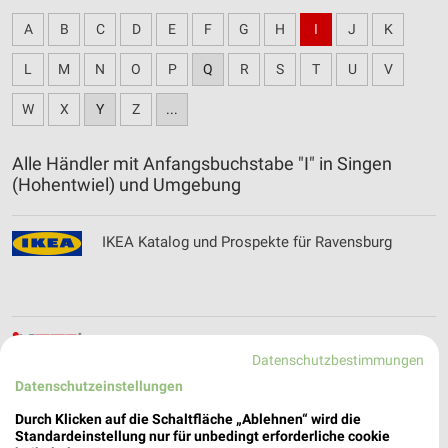
A
B
C
D
E
F
G
H
I
J
K
L
M
N
O
P
Q
R
S
T
U
V
W
X
Y
Z
...
Alle Händler mit Anfangsbuchstabe "I" in Singen
(Hohentwiel) und Umgebung
IKEA Katalog und Prospekte für Ravensburg
Intep Teppich Katalog und Prospekte für
Datenschutzbestimmungen
Albbruck
Datenschutzeinstellungen
Durch Klicken auf die Schaltfläche „Ablehnen“ wird die
Standardeinstellung nur für unbedingt erforderliche cookie
INTERSPORT Prospekte, Angebote & Aktionen