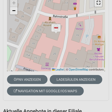
+
⛶
−
Leaflet
|
©
OpenStreetMap
contributors
ÖPNV ANZEIGEN
LADESÄULEN ANZEIGEN
NAVIGATION MIT GOOGLE/IOS MAPS
Aktuelle Angebote in dieser Filiale