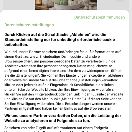
Datenschutzbestimmungen
Datenschutzeinstellungen
Durch Klicken auf die Schaltfläche „Ablehnen“ wird die
Standardeinstellung nur für unbedingt erforderliche cookie
beibehalten.
Wir und unsere Partner speichern und/oder greifen auf Informationen auf
NKD Prospekt für Siegen
einem Gerät zu, wie z. B. eindeutige IDs in cookie und anderen
Browserspeichern, um personenbezogene Daten zu verarbeiten. Einige
(Universitätsstadt) ab Mo. den 03.08.
Anbieter verarbeiten Ihre personenbezogenen Daten möglicherweise
aufgrund eines berechtigten Interesses. Um dem zu widersprechen, öffnen
Herbstliche Deko-Woche
Sie die „Einstellungen“. Sie können Ihre Einstellungen akzeptieren, ablehnen
Gültig von 03. Aug. bis 01. Sep.
oder verwalten, indem Sie auf die Schaltfläche „Einstellungen verwalten“
klicken oder jederzeit auf die Fingerabdruck-Schaltfläche in der linken
📅
Kalendereintrag erstellen
unteren Ecke der Website klicken. Um Ihre Einwilligung zu widerrufen,
klicken Sie auf den Fingerabdruck oder den Link in der Fußzeile der Website
und klicken Sie auf den Menüpunkt „Meine Daten“. Auf dieser Seite können
Sie Ihre Einwilligung widerrufen. Diese Entscheidungen werden unseren
PROSPEKT BLÄTTERN
Partnern mitgeteilt und haben keinen Einfluss auf die Browserdaten.
Wir und unsere Partner verarbeiten Daten, um die Leistung der
Website zu analysieren und Folgendes zu tun:
Speichern von oder Zugriff auf Informationen auf einem Endgerät.
MEHR PROSPEKTE