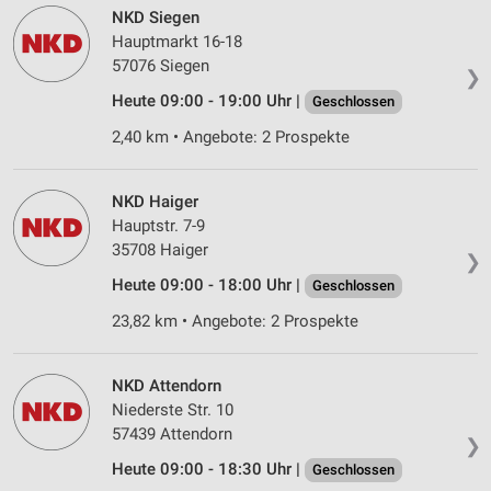
IAB-Besonderheiten:
NKD Siegen
Hauptmarkt 16-18
Verwendung genauer Standortdaten
57076 Siegen
❯
Geräte anhand von aktiv angeforderten
Heute 09:00 - 19:00 Uhr |
Geschlossen
Informationen identifizieren
2,40 km • Angebote: 2 Prospekte
Nicht-IAB-Verarbeitungszwecke:
Notwendig
NKD Haiger
Performance
Hauptstr. 7-9
35708 Haiger
❯
Funktional
Heute 09:00 - 18:00 Uhr |
Geschlossen
Werbung
23,82 km • Angebote: 2 Prospekte
NKD Attendorn
Niederste Str. 10
57439 Attendorn
❯
Heute 09:00 - 18:30 Uhr |
Geschlossen