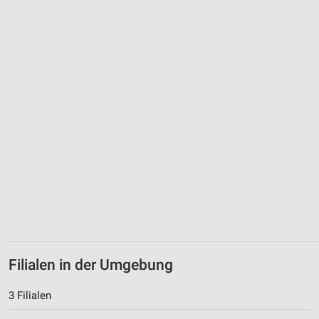
Verwendung von Profilen zur Auswahl
personalisierter Werbung
Erstellung von Profilen zur Personalisierung
von Inhalten
Verwendung von Profilen zur Auswahl
personalisierter Inhalte
Messung der Werbeleistung
Messung der Performance von Inhalten
Analyse von Zielgruppen durch Statistiken oder
Kombinationen von Daten aus verschiedenen
Quellen
Entwicklung und Verbesserung der Angebote
Filialen in der Umgebung
Verwendung reduzierter Daten zur Auswahl von
3 Filialen
Inhalten