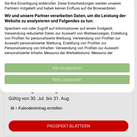
Sie Ihre Einwilligung widerrufen. Diese Entscheidungen werden unseren
❯
Partnern mitgeteilt und haben keinen Einfluss auf die Browserdaten.
Wir und unsere Partner verarbeiten Daten, um die Leistung der
Website zu analysieren und Folgendes zu tun:
Speichern von oder Zugriff auf Informationen auf einem Endgerät.
Verwendung reduzierter Daten zur Auswahl von Werbeanzeigen. Erstellung
von Profilen für personalisierte Werbung. Verwendung von Profilen zur
Auswahl personalisierter Werbung. Erstellung von Profilen zur
Personalisierung von Inhalten. Verwendung von Profilen zur Auswahl
personalisierter Inhalte. Messung der Werbeleistung. Messung der
Performance von Inhalten. Analyse von Zielgruppen durch Statistiken oder
Kombinationen von Daten aus verschiedenen Quellen. Entwicklung und
Verbesserung der Angebote. Verwendung reduzierter Daten zur Auswahl
Alle akzeptieren
Netto Marken-Discount Prospekt für
von Inhalten.
Daten können außerhalb der Europäischen Union weitergegeben und in die
Siegburg ab Do. den 30.07.
Nein, anpassen
USA gesendet werden.
Ihre Einwilligung und die cookie Richtlinie gelten ausschließlich für diese
Online-Angebote August 2026
Website/App.
Gültig von 30. Jul. bis 31. Aug.
Partnerliste anzeigen (1 IAB-Anbieter)
📅
Kalendereintrag erstellen
Wir nutzen Ihre Daten für folgende Zwecke:
IAB-Verarbeitungszwecke:
PROSPEKT BLÄTTERN
Speichern von oder Zugriff auf Informationen
auf einem Endgerät