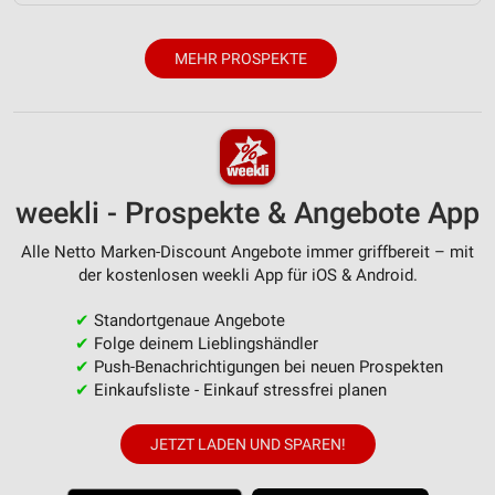
Entwicklung und Verbesserung der Angebote
MEHR PROSPEKTE
Verwendung reduzierter Daten zur Auswahl von
Inhalten
IAB-Besonderheiten:
Verwendung genauer Standortdaten
weekli - Prospekte & Angebote App
Geräte anhand von aktiv angeforderten
Informationen identifizieren
Alle Netto Marken-Discount Angebote immer griffbereit – mit
Nicht-IAB-Verarbeitungszwecke:
der kostenlosen weekli App für iOS & Android.
Notwendig
✔
Standortgenaue Angebote
Performance
✔
Folge deinem Lieblingshändler
✔
Push-Benachrichtigungen bei neuen Prospekten
Funktional
✔
Einkaufsliste - Einkauf stressfrei planen
Werbung
JETZT LADEN UND SPAREN!