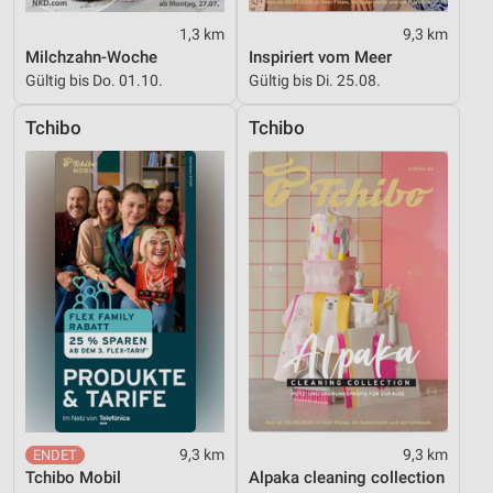
Geräte anhand von aktiv angeforderten
1,3 km
9,3 km
Informationen identifizieren
Milchzahn-Woche
Inspiriert vom Meer
Nicht-IAB-Verarbeitungszwecke:
Gültig bis Do. 01.10.
Gültig bis Di. 25.08.
Notwendig
Tchibo
Tchibo
Performance
Funktional
Werbung
9,3 km
9,3 km
Tchibo Mobil
Alpaka cleaning collection