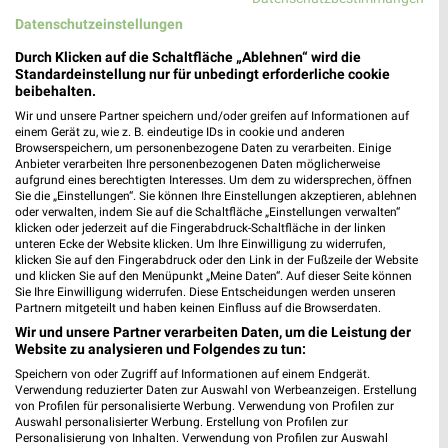
die Adler Filiale in Senden
Datenschutzeinstellungen
Adresse, Öffnungszeiten und Entfernung alles rund um die Adler
Durch Klicken auf die Schaltfläche „Ablehnen“ wird die
Filiale in Senden. Den schnellsten Weg zu Deiner Lieblingsfiliale
Standardeinstellung nur für unbedingt erforderliche cookie
beibehalten.
kannst Du über die Routen-Funktion finden. Wenn Du auf der
Suche nach aktuellen Schnäppchen von Adler bist, dann schau
Wir und unsere Partner speichern und/oder greifen auf Informationen auf
einem Gerät zu, wie z. B. eindeutige IDs in cookie und anderen
doch mal in die aktuellen Prospekte und Angebote. Da ist
Browserspeichern, um personenbezogene Daten zu verarbeiten. Einige
sicher etwas passendes für Dich dabei.
Anbieter verarbeiten Ihre personenbezogenen Daten möglicherweise
aufgrund eines berechtigten Interesses. Um dem zu widersprechen, öffnen
Sie die „Einstellungen“. Sie können Ihre Einstellungen akzeptieren, ablehnen
Mode & Bekleidung Angebote für Senden und
oder verwalten, indem Sie auf die Schaltfläche „Einstellungen verwalten“
klicken oder jederzeit auf die Fingerabdruck-Schaltfläche in der linken
Umgebung
unteren Ecke der Website klicken. Um Ihre Einwilligung zu widerrufen,
klicken Sie auf den Fingerabdruck oder den Link in der Fußzeile der Website
9 Prospekte
und klicken Sie auf den Menüpunkt „Meine Daten“. Auf dieser Seite können
Sie Ihre Einwilligung widerrufen. Diese Entscheidungen werden unseren
Partnern mitgeteilt und haben keinen Einfluss auf die Browserdaten.
NKD
Tchibo
Wir und unsere Partner verarbeiten Daten, um die Leistung der
Website zu analysieren und Folgendes zu tun:
Speichern von oder Zugriff auf Informationen auf einem Endgerät.
Verwendung reduzierter Daten zur Auswahl von Werbeanzeigen. Erstellung
von Profilen für personalisierte Werbung. Verwendung von Profilen zur
Auswahl personalisierter Werbung. Erstellung von Profilen zur
Personalisierung von Inhalten. Verwendung von Profilen zur Auswahl