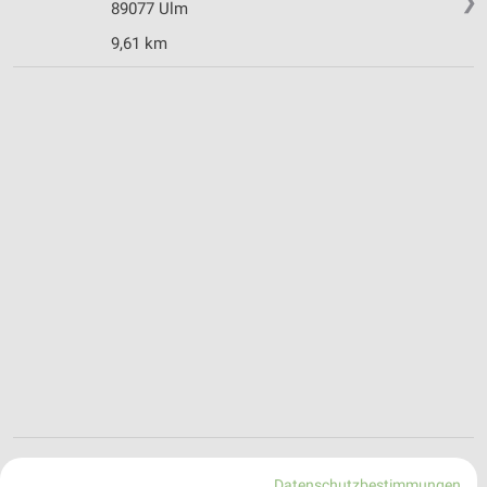
❯
89077 Ulm
9,61 km
Adresse, Öffnungszeiten und Entfernung für
Datenschutzbestimmungen