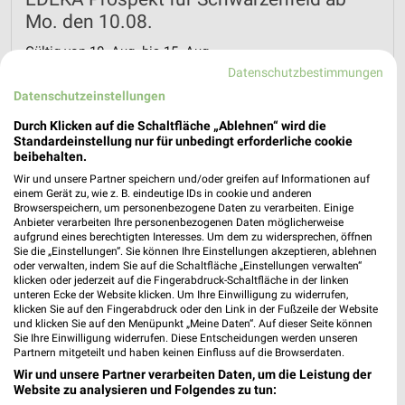
Mo. den 10.08.
Gültig von 10. Aug. bis 15. Aug.
Datenschutzbestimmungen
📅
Kalendereintrag erstellen
Datenschutzeinstellungen
Durch Klicken auf die Schaltfläche „Ablehnen“ wird die
Standardeinstellung nur für unbedingt erforderliche cookie
beibehalten.
PROSPEKT BLÄTTERN
Wir und unsere Partner speichern und/oder greifen auf Informationen auf
einem Gerät zu, wie z. B. eindeutige IDs in cookie und anderen
Browserspeichern, um personenbezogene Daten zu verarbeiten. Einige
Anbieter verarbeiten Ihre personenbezogenen Daten möglicherweise
MEHR PROSPEKTE
aufgrund eines berechtigten Interesses. Um dem zu widersprechen, öffnen
Sie die „Einstellungen“. Sie können Ihre Einstellungen akzeptieren, ablehnen
oder verwalten, indem Sie auf die Schaltfläche „Einstellungen verwalten“
klicken oder jederzeit auf die Fingerabdruck-Schaltfläche in der linken
unteren Ecke der Website klicken. Um Ihre Einwilligung zu widerrufen,
klicken Sie auf den Fingerabdruck oder den Link in der Fußzeile der Website
und klicken Sie auf den Menüpunkt „Meine Daten“. Auf dieser Seite können
Sie Ihre Einwilligung widerrufen. Diese Entscheidungen werden unseren
weekli - Prospekte & Angebote App
Partnern mitgeteilt und haben keinen Einfluss auf die Browserdaten.
Wir und unsere Partner verarbeiten Daten, um die Leistung der
Alle EDEKA Angebote immer griffbereit – mit der kostenlosen
Website zu analysieren und Folgendes zu tun: