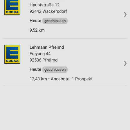
Hauptstraße 12
IAB-Besonderheiten:
92442 Wackersdorf
❯
Verwendung genauer Standortdaten
Heute
geschlossen
Geräte anhand von aktiv angeforderten
9,52 km
Informationen identifizieren
Nicht-IAB-Verarbeitungszwecke:
Lehmann Pfreimd
Notwendig
Freyung 44
92536 Pfreimd
❯
Performance
Heute
geschlossen
Funktional
12,43 km • Angebote: 1 Prospekt
Werbung