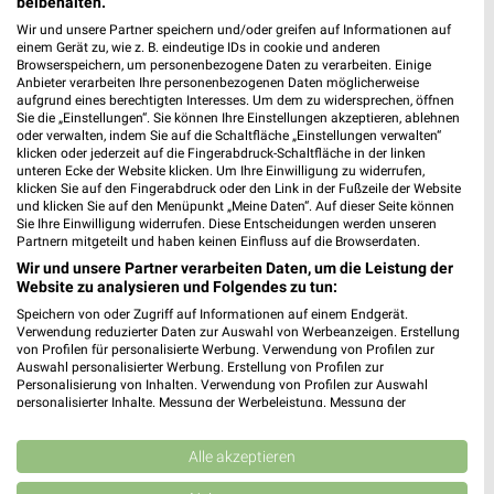
beibehalten.
Wir und unsere Partner speichern und/oder greifen auf Informationen auf
einem Gerät zu, wie z. B. eindeutige IDs in cookie und anderen
Browserspeichern, um personenbezogene Daten zu verarbeiten. Einige
Anbieter verarbeiten Ihre personenbezogenen Daten möglicherweise
aufgrund eines berechtigten Interesses. Um dem zu widersprechen, öffnen
Sie die „Einstellungen“. Sie können Ihre Einstellungen akzeptieren, ablehnen
oder verwalten, indem Sie auf die Schaltfläche „Einstellungen verwalten“
klicken oder jederzeit auf die Fingerabdruck-Schaltfläche in der linken
unteren Ecke der Website klicken. Um Ihre Einwilligung zu widerrufen,
klicken Sie auf den Fingerabdruck oder den Link in der Fußzeile der Website
und klicken Sie auf den Menüpunkt „Meine Daten“. Auf dieser Seite können
Sie Ihre Einwilligung widerrufen. Diese Entscheidungen werden unseren
22,7 km
22,7 km
Partnern mitgeteilt und haben keinen Einfluss auf die Browserdaten.
Voilà, c’est moi
Tchibo Mobil
Wir und unsere Partner verarbeiten Daten, um die Leistung der
Gültig ab Mi. 12.08.
Noch morgen gültig
Website zu analysieren und Folgendes zu tun:
Speichern von oder Zugriff auf Informationen auf einem Endgerät.
NKD
Jeans Fritz
Verwendung reduzierter Daten zur Auswahl von Werbeanzeigen. Erstellung
von Profilen für personalisierte Werbung. Verwendung von Profilen zur
Auswahl personalisierter Werbung. Erstellung von Profilen zur
Personalisierung von Inhalten. Verwendung von Profilen zur Auswahl
personalisierter Inhalte. Messung der Werbeleistung. Messung der
Performance von Inhalten. Analyse von Zielgruppen durch Statistiken oder
Kombinationen von Daten aus verschiedenen Quellen. Entwicklung und
Verbesserung der Angebote. Verwendung reduzierter Daten zur Auswahl
Alle akzeptieren
von Inhalten.
Daten können außerhalb der Europäischen Union weitergegeben und in die