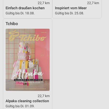
Notwendig
22,7 km
22,7 km
Einfach draußen kochen
Inspiriert vom Meer
Performance
Gültig bis Di. 18.08.
Gültig bis Di. 25.08.
Funktional
Tchibo
Werbung
22,7 km
Alpaka cleaning collection
Gültig bis Di. 01.09.