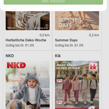
Nein, anpassen
USA gesendet werden.
Ihre Einwilligung und die cookie Richtlinie gelten ausschließlich für diese
Website/App.
Partnerliste anzeigen (1 IAB-Anbieter)
Wir nutzen Ihre Daten für folgende Zwecke:
IAB-Verarbeitungszwecke:
0,5 km
0,2 km
Speichern von oder Zugriff auf Informationen
Herbstliche Deko-Woche
Summer Days
auf einem Endgerät
Gültig bis Di. 01.09.
Gültig bis Di. 01.09.
Verwendung reduzierter Daten zur Auswahl von
NKD
Kik
Werbeanzeigen
Erstellung von Profilen für personalisierte
Werbung
Verwendung von Profilen zur Auswahl
personalisierter Werbung
Erstellung von Profilen zur Personalisierung
von Inhalten
Verwendung von Profilen zur Auswahl