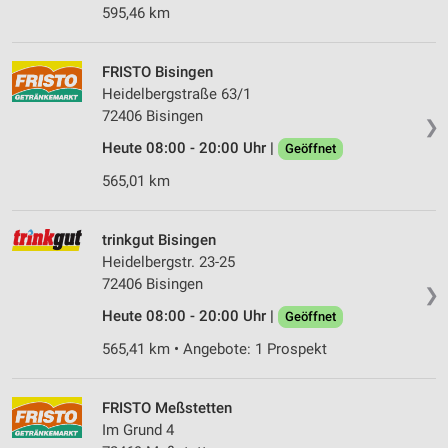
595,46 km
Verwendung von Profilen zur Auswahl
personalisierter Werbung
FRISTO Bisingen
Erstellung von Profilen zur Personalisierung
Heidelbergstraße 63/1
von Inhalten
72406 Bisingen
❯
Verwendung von Profilen zur Auswahl
Heute 08:00 - 20:00 Uhr |
Geöffnet
personalisierter Inhalte
565,01 km
Messung der Werbeleistung
trinkgut Bisingen
Messung der Performance von Inhalten
Heidelbergstr. 23-25
72406 Bisingen
Analyse von Zielgruppen durch Statistiken oder
❯
Kombinationen von Daten aus verschiedenen
Heute 08:00 - 20:00 Uhr |
Geöffnet
Quellen
565,41 km • Angebote: 1 Prospekt
Entwicklung und Verbesserung der Angebote
Verwendung reduzierter Daten zur Auswahl von
FRISTO Meßstetten
Inhalten
Im Grund 4