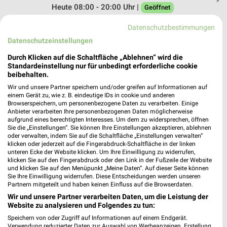
Heute 08:00 - 20:00 Uhr |
Geöffnet
571,29 km • Angebote: 1 Prospekt
Datenschutzbestimmungen
Datenschutzeinstellungen
bilgro Getränke Donaueschingen
Durch Klicken auf die Schaltfläche „Ablehnen“ wird die
Friedrich-Ebert-Str. 31 b
Standardeinstellung nur für unbedingt erforderliche cookie
beibehalten.
78166 Donaueschingen
❯
Wir und unsere Partner speichern und/oder greifen auf Informationen auf
Heute 09:00 - 18:30 Uhr |
Geöffnet
einem Gerät zu, wie z. B. eindeutige IDs in cookie und anderen
Browserspeichern, um personenbezogene Daten zu verarbeiten. Einige
616,49 km • Angebote: 1 Prospekt
Anbieter verarbeiten Ihre personenbezogenen Daten möglicherweise
aufgrund eines berechtigten Interesses. Um dem zu widersprechen, öffnen
Sie die „Einstellungen“. Sie können Ihre Einstellungen akzeptieren, ablehnen
oder verwalten, indem Sie auf die Schaltfläche „Einstellungen verwalten“
Getränke Finkbeiner Baiersbronn-Mitteltal
klicken oder jederzeit auf die Fingerabdruck-Schaltfläche in der linken
Max-Eyth-Str. 19
unteren Ecke der Website klicken. Um Ihre Einwilligung zu widerrufen,
klicken Sie auf den Fingerabdruck oder den Link in der Fußzeile der Website
72270 Baiersbronn-Mitteltal
und klicken Sie auf den Menüpunkt „Meine Daten“. Auf dieser Seite können
❯
Sie Ihre Einwilligung widerrufen. Diese Entscheidungen werden unseren
Heute 08:00 - 12:15 13:30 - 18:30 Uhr |
Partnern mitgeteilt und haben keinen Einfluss auf die Browserdaten.
Geöffnet
Wir und unsere Partner verarbeiten Daten, um die Leistung der
571,65 km
Website zu analysieren und Folgendes zu tun:
Speichern von oder Zugriff auf Informationen auf einem Endgerät.
Verwendung reduzierter Daten zur Auswahl von Werbeanzeigen. Erstellung