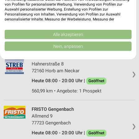
von Profilen für personalisierte Werbung. Verwendung von Profilen zur
FRISTO Haigerloch
Auswahl personalisierter Werbung. Erstellung von Profilen zur
Gruoler Straße 14
Personalisierung von Inhalten. Verwendung von Profilen zur Auswahl
72401 Haigerloch
personalisierter Inhalte. Messung der Werbeleistung. Messung der
❯
Performance von Inhalten. Analyse von Zielgruppen durch Statistiken oder
Heute 08:00 - 20:00 Uhr |
Geöffnet
Kombinationen von Daten aus verschiedenen Quellen. Entwicklung und
Verbesserung der Angebote. Verwendung reduzierter Daten zur Auswahl
Alle akzeptieren
565,37 km
von Inhalten.
Daten können außerhalb der Europäischen Union weitergegeben und in die
Nein, anpassen
USA gesendet werden.
Ihre Einwilligung und die cookie Richtlinie gelten ausschließlich für diese
Streb Wein & Getränkemarkt Horb am Neckar
Website/App.
Hahnerstraße 8
Partnerliste anzeigen (1 IAB-Anbieter)
72160 Horb am Neckar
❯
Wir nutzen Ihre Daten für folgende Zwecke:
Heute 08:00 - 20:00 Uhr |
Geöffnet
IAB-Verarbeitungszwecke:
560,99 km • Angebote: 1 Prospekt
Speichern von oder Zugriff auf Informationen
auf einem Endgerät
FRISTO Gengenbach
Verwendung reduzierter Daten zur Auswahl von
Allmend 9
Werbeanzeigen
77723 Gengenbach
❯
Erstellung von Profilen für personalisierte
Heute 08:00 - 20:00 Uhr |
Geöffnet
Werbung