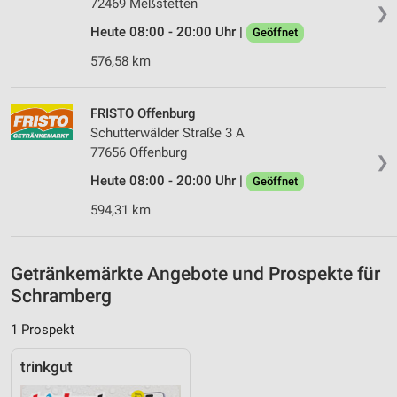
72469 Meßstetten
IAB-Besonderheiten:
❯
Verwendung genauer Standortdaten
Heute 08:00 - 20:00 Uhr |
Geöffnet
576,58 km
Geräte anhand von aktiv angeforderten
Informationen identifizieren
Nicht-IAB-Verarbeitungszwecke:
FRISTO Offenburg
Schutterwälder Straße 3 A
Notwendig
77656 Offenburg
❯
Performance
Heute 08:00 - 20:00 Uhr |
Geöffnet
594,31 km
Funktional
Werbung
Getränkemärkte Angebote und Prospekte für
Schramberg
1 Prospekt
trinkgut