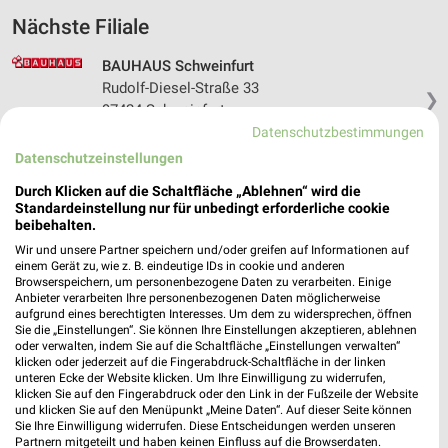
Nächste Filiale
BAUHAUS Schweinfurt
Rudolf-Diesel-Straße 33
❯
97424 Schweinfurt
Datenschutzbestimmungen
Heute
geschlossen
Datenschutzeinstellungen
353,41 km • Angebote: 1 Prospekt
Durch Klicken auf die Schaltfläche „Ablehnen“ wird die
Standardeinstellung nur für unbedingt erforderliche cookie
beibehalten.
Wir und unsere Partner speichern und/oder greifen auf Informationen auf
Angebote-Kalender für BAUHAUS in
einem Gerät zu, wie z. B. eindeutige IDs in cookie und anderen
Browserspeichern, um personenbezogene Daten zu verarbeiten. Einige
Schonungen und Umgebung
Anbieter verarbeiten Ihre personenbezogenen Daten möglicherweise
aufgrund eines berechtigten Interesses. Um dem zu widersprechen, öffnen
Sie die „Einstellungen“. Sie können Ihre Einstellungen akzeptieren, ablehnen
Aug.
oder verwalten, indem Sie auf die Schaltfläche „Einstellungen verwalten“
03
Mo
04
Di
05
Mi
06
Do
07
Fr
08
S
klicken oder jederzeit auf die Fingerabdruck-Schaltfläche in der linken
unteren Ecke der Website klicken. Um Ihre Einwilligung zu widerrufen,
B
klicken Sie auf den Fingerabdruck oder den Link in der Fußzeile der Website
und klicken Sie auf den Menüpunkt „Meine Daten“. Auf dieser Seite können
Sie Ihre Einwilligung widerrufen. Diese Entscheidungen werden unseren
Partnern mitgeteilt und haben keinen Einfluss auf die Browserdaten.