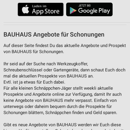
Werbeanzeigen
Erstellung von Profilen für personalisierte
Werbung
Verwendung von Profilen zur Auswahl
BAUHAUS Angebote für Schonungen
personalisierter Werbung
Auf dieser Seite findest Du das aktuelle Angebote und Prospekt
Erstellung von Profilen zur Personalisierung
von BAUHAUS für Schonungen.
von Inhalten
Ihr seid auf der Suche nach Werkzeugkoffer,
Verwendung von Profilen zur Auswahl
personalisierter Inhalte
Schreubenschlüssel oder Gartengeräte, dann schaut Euch doch
mal die aktuellen Prospekte von BAUHAUS an.
Messung der Werbeleistung
Evtl. ist ja etwas für Euch dabei.
Für alle kleinen Schnäppchen-Jäger stellt weekli aktuelle
Messung der Performance von Inhalten
Prospekte und Angebote online zur Verfügung, damit Ihr auch
keine Angebote von BAUHAUS mehr verpasst. Einfach von
Analyse von Zielgruppen durch Statistiken oder
unterwegs oder daheim bequem durch die Prospekte für
Kombinationen von Daten aus verschiedenen
Schonungen blättern, Schnäppchen finden und Geld sparen.
Quellen
Gibt es neue Angebote von BAUHAUS werden wir Euch diese
Entwicklung und Verbesserung der Angebote