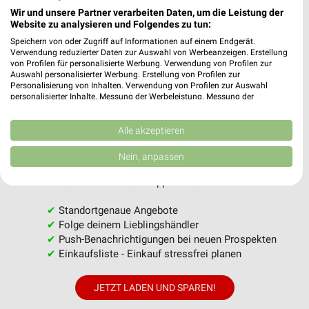
Wir und unsere Partner verarbeiten Daten, um die Leistung der
Website zu analysieren und Folgendes zu tun:
Speichern von oder Zugriff auf Informationen auf einem Endgerät.
MEHR PROSPEKTE
Verwendung reduzierter Daten zur Auswahl von Werbeanzeigen. Erstellung
von Profilen für personalisierte Werbung. Verwendung von Profilen zur
Auswahl personalisierter Werbung. Erstellung von Profilen zur
Personalisierung von Inhalten. Verwendung von Profilen zur Auswahl
personalisierter Inhalte. Messung der Werbeleistung. Messung der
Performance von Inhalten. Analyse von Zielgruppen durch Statistiken oder
Kombinationen von Daten aus verschiedenen Quellen. Entwicklung und
Verbesserung der Angebote. Verwendung reduzierter Daten zur Auswahl
Alle akzeptieren
weekli - Prospekte & Angebote App
von Inhalten.
Daten können außerhalb der Europäischen Union weitergegeben und in die
Nein, anpassen
USA gesendet werden.
Alle BAUHAUS Angebote immer griffbereit – mit der
Ihre Einwilligung und die cookie Richtlinie gelten ausschließlich für diese
kostenlosen weekli App für iOS & Android.
Website/App.
Partnerliste anzeigen (1 IAB-Anbieter)
✔
Standortgenaue Angebote
✔
Folge deinem Lieblingshändler
Wir nutzen Ihre Daten für folgende Zwecke:
✔
Push-Benachrichtigungen bei neuen Prospekten
IAB-Verarbeitungszwecke:
✔
Einkaufsliste - Einkauf stressfrei planen
Speichern von oder Zugriff auf Informationen
auf einem Endgerät
JETZT LADEN UND SPAREN!
Verwendung reduzierter Daten zur Auswahl von