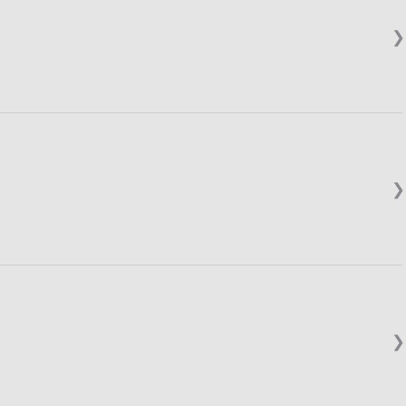
❯
❯
❯