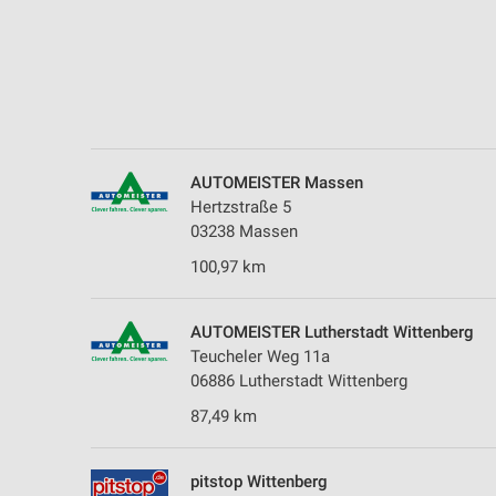
Messung der Performance von Inhalten
Analyse von Zielgruppen durch Statistiken oder Kombinationen 
Quellen
Entwicklung und Verbesserung der Angebote
Verwendung reduzierter Daten zur Auswahl von Inhalten
AUTOMEISTER Massen
Hertzstraße 5
IAB-Besonderheiten:
03238 Massen
Verwendung genauer Standortdaten
100,97 km
Geräte anhand von aktiv angeforderten Informationen identifizie
Nicht-IAB-Verarbeitungszwecke:
AUTOMEISTER Lutherstadt Wittenberg
Teucheler Weg 11a
Notwendig
06886 Lutherstadt Wittenberg
Performance
87,49 km
Funktional
pitstop Wittenberg
Werbung