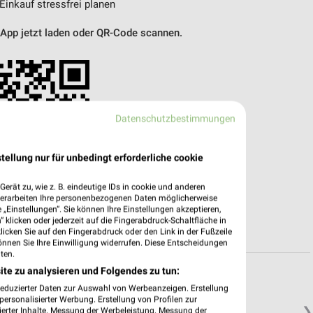
 Einkauf stressfrei planen
 App jetzt laden oder QR-Code scannen.
Datenschutzbestimmungen
tellung nur für unbedingt erforderliche cookie
erät zu, wie z. B. eindeutige IDs in cookie und anderen
verarbeiten Ihre personenbezogenen Daten möglicherweise
„Einstellungen“. Sie können Ihre Einstellungen akzeptieren,
 klicken oder jederzeit auf die Fingerabdruck-Schaltfläche in
klicken Sie auf den Fingerabdruck oder den Link in der Fußzeile
önnen Sie Ihre Einwilligung widerrufen. Diese Entscheidungen
ten.
ite zu analysieren und Folgendes zu tun:
reduzierter Daten zur Auswahl von Werbeanzeigen. Erstellung
ersonalisierter Werbung. Erstellung von Profilen zur
❯
ierter Inhalte. Messung der Werbeleistung. Messung der