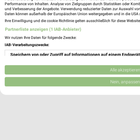
Performance von Inhalten. Analyse von Zielgruppen durch Statistiken oder Kom
Heute 09:00 - 13:00 Uhr |
Geschlossen
und Verbesserung der Angebote. Verwendung reduzierter Daten zur Auswahl von
Daten können außerhalb der Europäischen Union weitergegeben und in die USA 
61,12 km
Ihre Einwilligung und die cookie Richtlinie gelten ausschließlich für diese Websit
Partnerliste anzeigen (1 IAB-Anbieter)
A.T.U Torgau
Wir nutzen Ihre Daten für folgende Zwecke:
Gewerbering 13
IAB-Verarbeitungszwecke:
04860 Torgau
Speichern von oder Zugriff auf Informationen auf einem Endgerät
Heute 08:00 - 14:00 Uhr |
Geschlossen
Verwendung reduzierter Daten zur Auswahl von Werbeanzeigen
111,41 km
Alle akzeptiere
Erstellung von Profilen für personalisierte Werbung
Nein, anpassen
Verwendung von Profilen zur Auswahl personalisierter Werbung
Erstellung von Profilen zur Personalisierung von Inhalten
Verwendung von Profilen zur Auswahl personalisierter Inhalte
Messung der Werbeleistung