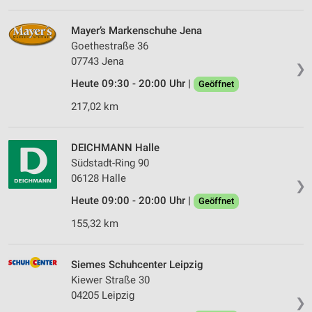
Verwendung von Profilen zur Auswahl
personalisierter Werbung
Mayer’s Markenschuhe Jena
Goethestraße 36
Erstellung von Profilen zur Personalisierung
07743 Jena
von Inhalten
❯
Heute 09:30 - 20:00 Uhr |
Geöffnet
Verwendung von Profilen zur Auswahl
personalisierter Inhalte
217,02 km
Messung der Werbeleistung
DEICHMANN Halle
Messung der Performance von Inhalten
Südstadt-Ring 90
06128 Halle
❯
Analyse von Zielgruppen durch Statistiken oder
Heute 09:00 - 20:00 Uhr |
Kombinationen von Daten aus verschiedenen
Geöffnet
Quellen
155,32 km
Entwicklung und Verbesserung der Angebote
Siemes Schuhcenter Leipzig
Verwendung reduzierter Daten zur Auswahl von
Kiewer Straße 30
Inhalten
04205 Leipzig
❯
IAB-Besonderheiten: