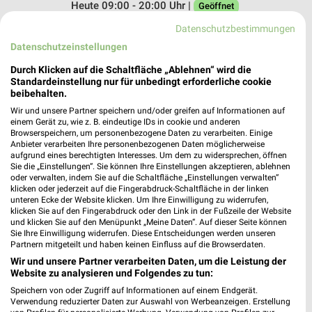
Heute 09:00 - 20:00 Uhr |
Geöffnet
160,56 km
Datenschutzbestimmungen
Datenschutzeinstellungen
DEICHMANN Hermsdorf
Durch Klicken auf die Schaltfläche „Ablehnen“ wird die
Standardeinstellung nur für unbedingt erforderliche cookie
Eisenberger Straße 87
beibehalten.
07629 Hermsdorf
❯
Wir und unsere Partner speichern und/oder greifen auf Informationen auf
Heute 09:00 - 19:00 Uhr |
einem Gerät zu, wie z. B. eindeutige IDs in cookie und anderen
Geöffnet
Browserspeichern, um personenbezogene Daten zu verarbeiten. Einige
Anbieter verarbeiten Ihre personenbezogenen Daten möglicherweise
209,06 km
aufgrund eines berechtigten Interesses. Um dem zu widersprechen, öffnen
Sie die „Einstellungen“. Sie können Ihre Einstellungen akzeptieren, ablehnen
oder verwalten, indem Sie auf die Schaltfläche „Einstellungen verwalten“
DEICHMANN Apolda
klicken oder jederzeit auf die Fingerabdruck-Schaltfläche in der linken
unteren Ecke der Website klicken. Um Ihre Einwilligung zu widerrufen,
Straße des Friedens 2
klicken Sie auf den Fingerabdruck oder den Link in der Fußzeile der Website
99510 Apolda
❯
und klicken Sie auf den Menüpunkt „Meine Daten“. Auf dieser Seite können
Sie Ihre Einwilligung widerrufen. Diese Entscheidungen werden unseren
Heute 09:00 - 19:00 Uhr |
Geöffnet
Partnern mitgeteilt und haben keinen Einfluss auf die Browserdaten.
Wir und unsere Partner verarbeiten Daten, um die Leistung der
211,40 km
Website zu analysieren und Folgendes zu tun:
Speichern von oder Zugriff auf Informationen auf einem Endgerät.
Verwendung reduzierter Daten zur Auswahl von Werbeanzeigen. Erstellung
DEICHMANN Leuna