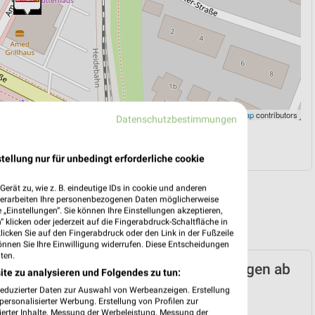
Leaflet
|
©
OpenStreetMap
contributors
Datenschutzbestimmungen
N
NAVIGATION MIT GOOGLE/IOS MAPS
tellung nur für unbedingt erforderliche cookie
erät zu, wie z. B. eindeutige IDs in cookie und anderen
verarbeiten Ihre personenbezogenen Daten möglicherweise
„Einstellungen“. Sie können Ihre Einstellungen akzeptieren,
 klicken oder jederzeit auf die Fingerabdruck-Schaltfläche in
klicken Sie auf den Fingerabdruck oder den Link in der Fußzeile
önnen Sie Ihre Einwilligung widerrufen. Diese Entscheidungen
ten.
TTERHAUS Prospekt für Schneverdingen ab
ite zu analysieren und Folgendes zu tun:
n 03.08.
reduzierter Daten zur Auswahl von Werbeanzeigen. Erstellung
ersonalisierter Werbung. Erstellung von Profilen zur
naller
ierter Inhalte. Messung der Werbeleistung. Messung der