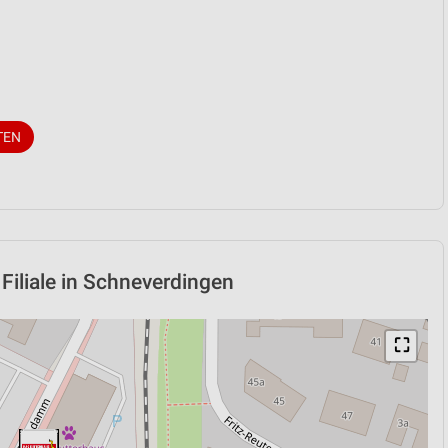
TEN
liale in Schneverdingen
⛶