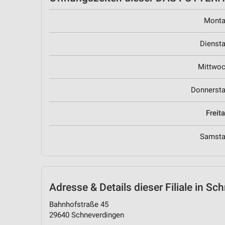
Mont
Dienst
Mittwo
Donnerst
Freit
Samst
Adresse & Details
dieser Filiale in S
Bahnhofstraße 45
29640 Schneverdingen