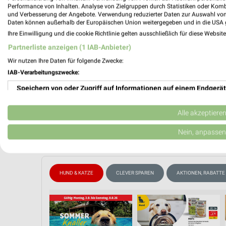
Performance von Inhalten. Analyse von Zielgruppen durch Statistiken oder Kom
Gültig von
und Verbesserung der Angebote. Verwendung reduzierter Daten zur Auswahl von
Daten können außerhalb der Europäischen Union weitergegeben und in die USA 
📅
Kalende
Ihre Einwilligung und die cookie Richtlinie gelten ausschließlich für diese Websit
Partnerliste anzeigen (1 IAB-Anbieter)
❯
Wir nutzen Ihre Daten für folgende Zwecke:
PROSP
IAB-Verarbeitungszwecke:
Speichern von oder Zugriff auf Informationen auf einem Endgerät
Verwendung reduzierter Daten zur Auswahl von Werbeanzeigen
Alle akzeptiere
Erstellung von Profilen für personalisierte Werbung
Nein, anpassen
Verwendung von Profilen zur Auswahl personalisierter Werbung
Erstellung von Profilen zur Personalisierung von Inhalten
HUND & KATZE
CLEVER SPAREN
AKTIONEN, RABATTE
Verwendung von Profilen zur Auswahl personalisierter Inhalte
Messung der Werbeleistung