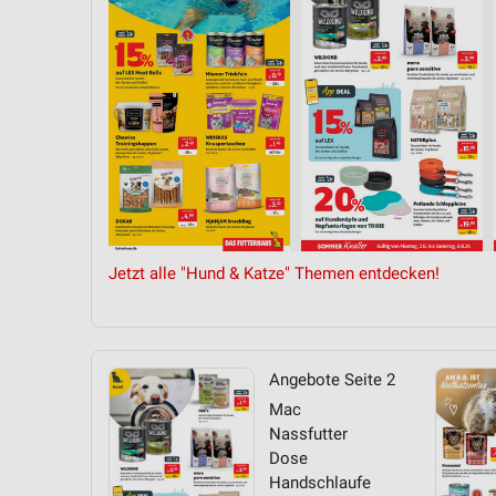
Messung der Performance von Inhalten
Analyse von Zielgruppen durch Statistiken oder Kombinationen 
Quellen
Entwicklung und Verbesserung der Angebote
Verwendung reduzierter Daten zur Auswahl von Inhalten
IAB-Besonderheiten:
Verwendung genauer Standortdaten
Jetzt alle "Hund & Katze" Themen entdecken!
Geräte anhand von aktiv angeforderten Informationen identifizie
Nicht-IAB-Verarbeitungszwecke:
Notwendig
Angebote Seite 2
Performance
Mac
Nassfutter
Funktional
Dose
Handschlaufe
Werbung