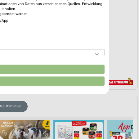
binationen von Daten aus verschiedenen Quellen. Entwicklung
 03. Aug. bis 08. Aug.
 Inhalten.
gesendet werden.
reintrag erstellen
e/App.
EKT BLÄTTERN
n
 & GUTSCHEINE