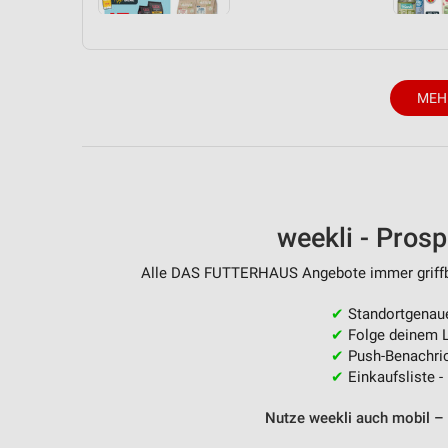
MEH
weekli - Pros
Alle DAS FUTTERHAUS Angebote immer griffber
✔
Standortgenau
✔
Folge deinem L
✔
Push-Benachric
✔
Einkaufsliste -
Nutze weekli auch mobil –