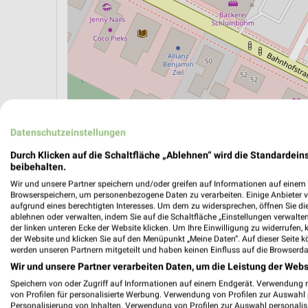
Datenschutzeinstellungen
ÖPNV ANZEIGEN
LADESÄULEN ANZEIGE
Durch Klicken auf die Schaltfläche „Ablehnen“ wird die Standardeins
beibehalten.
Wir und unsere Partner speichern und/oder greifen auf Informationen auf einem G
Aktuelle Angebote in dieser Filiale
Browserspeichern, um personenbezogene Daten zu verarbeiten. Einige Anbieter 
aufgrund eines berechtigten Interesses. Um dem zu widersprechen, öffnen Sie die 
Anzahl Prospekte: 1
ablehnen oder verwalten, indem Sie auf die Schaltfläche „Einstellungen verwalten“
Letztes Prospektupdate: vor 5 Tagen
der linken unteren Ecke der Website klicken. Um Ihre Einwilligung zu widerrufen, 
der Website und klicken Sie auf den Menüpunkt „Meine Daten“. Auf dieser Seite k
werden unseren Partnern mitgeteilt und haben keinen Einfluss auf die Browserda
DAS FU
Wir und unsere Partner verarbeiten Daten, um die Leistung der Webs
Mo. de
Speichern von oder Zugriff auf Informationen auf einem Endgerät. Verwendung 
von Profilen für personalisierte Werbung. Verwendung von Profilen zur Auswahl p
Sommer K
Personalisierung von Inhalten. Verwendung von Profilen zur Auswahl personalis