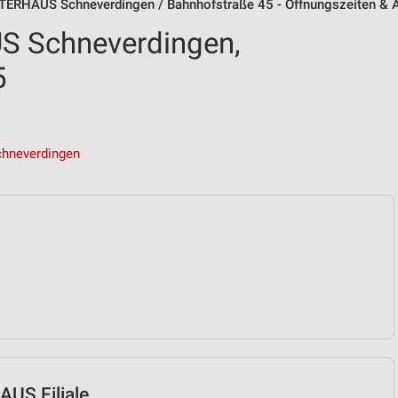
ERHAUS Schneverdingen / Bahnhofstraße 45 - Öffnungszeiten & 
 Schneverdingen,
5
hneverdingen
US Filiale