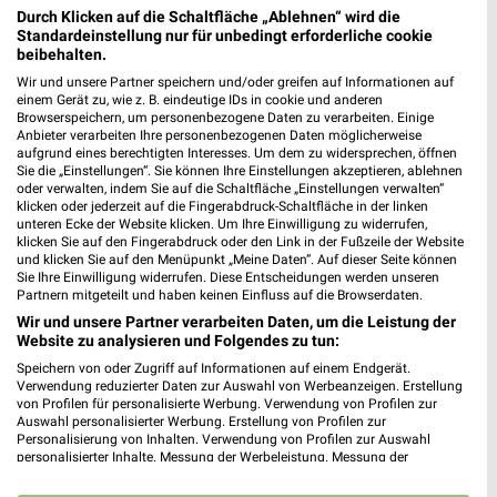
den 17.08.
Durch Klicken auf die Schaltfläche „Ablehnen“ wird die
Standardeinstellung nur für unbedingt erforderliche cookie
Gültig von 17. Aug. bis 22. Aug.
beibehalten.
📅
Kalendereintrag erstellen
Wir und unsere Partner speichern und/oder greifen auf Informationen auf
einem Gerät zu, wie z. B. eindeutige IDs in cookie und anderen
Browserspeichern, um personenbezogene Daten zu verarbeiten. Einige
Anbieter verarbeiten Ihre personenbezogenen Daten möglicherweise
aufgrund eines berechtigten Interesses. Um dem zu widersprechen, öffnen
PROSPEKT BLÄTTERN
Sie die „Einstellungen“. Sie können Ihre Einstellungen akzeptieren, ablehnen
oder verwalten, indem Sie auf die Schaltfläche „Einstellungen verwalten“
klicken oder jederzeit auf die Fingerabdruck-Schaltfläche in der linken
unteren Ecke der Website klicken. Um Ihre Einwilligung zu widerrufen,
klicken Sie auf den Fingerabdruck oder den Link in der Fußzeile der Website
und klicken Sie auf den Menüpunkt „Meine Daten“. Auf dieser Seite können
ANGEBOTE AB DONNERSTAG
ANGEBOTE AB MONTAG
CLEVER SPA
Sie Ihre Einwilligung widerrufen. Diese Entscheidungen werden unseren
Partnern mitgeteilt und haben keinen Einfluss auf die Browserdaten.
Wir und unsere Partner verarbeiten Daten, um die Leistung der
Website zu analysieren und Folgendes zu tun:
Speichern von oder Zugriff auf Informationen auf einem Endgerät.
Verwendung reduzierter Daten zur Auswahl von Werbeanzeigen. Erstellung
von Profilen für personalisierte Werbung. Verwendung von Profilen zur
Auswahl personalisierter Werbung. Erstellung von Profilen zur
Personalisierung von Inhalten. Verwendung von Profilen zur Auswahl
personalisierter Inhalte. Messung der Werbeleistung. Messung der
Performance von Inhalten. Analyse von Zielgruppen durch Statistiken oder
Kombinationen von Daten aus verschiedenen Quellen. Entwicklung und