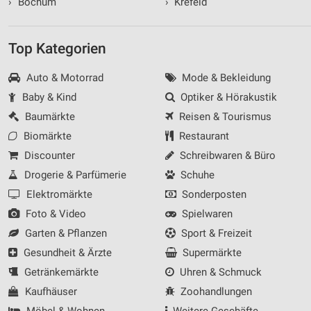
›
Bochum
›
Krefeld
Top Kategorien
Auto & Motorrad
Mode & Bekleidung
Baby & Kind
Optiker & Hörakustik
Baumärkte
Reisen & Tourismus
Biomärkte
Restaurant
Discounter
Schreibwaren & Büro
Drogerie & Parfümerie
Schuhe
Elektromärkte
Sonderposten
Foto & Video
Spielwaren
Garten & Pflanzen
Sport & Freizeit
Gesundheit & Ärzte
Supermärkte
Getränkemärkte
Uhren & Schmuck
Kaufhäuser
Zoohandlungen
Möbel & Wohnen
Weitere Geschäfte