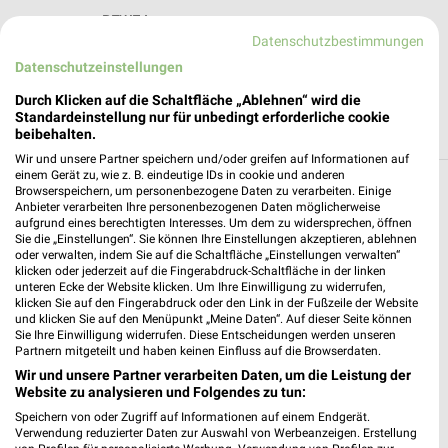
REWE Laatzen
Datenschutzbestimmungen
A.-Schweitzer-Str.10-12/ Marktplatz
30880 Laatzen
Datenschutzeinstellungen
❯
Heute 07:00 - 22:00 Uhr |
Geöffnet
Durch Klicken auf die Schaltfläche „Ablehnen“ wird die
Standardeinstellung nur für unbedingt erforderliche cookie
244,83 km • Angebote: 1 Prospekt
beibehalten.
Wir und unsere Partner speichern und/oder greifen auf Informationen auf
einem Gerät zu, wie z. B. eindeutige IDs in cookie und anderen
Browserspeichern, um personenbezogene Daten zu verarbeiten. Einige
Supermärkte Angebote und Prospekte für
Anbieter verarbeiten Ihre personenbezogenen Daten möglicherweise
Sarstedt
aufgrund eines berechtigten Interesses. Um dem zu widersprechen, öffnen
Sie die „Einstellungen“. Sie können Ihre Einstellungen akzeptieren, ablehnen
oder verwalten, indem Sie auf die Schaltfläche „Einstellungen verwalten“
15 Prospekte
klicken oder jederzeit auf die Fingerabdruck-Schaltfläche in der linken
unteren Ecke der Website klicken. Um Ihre Einwilligung zu widerrufen,
klicken Sie auf den Fingerabdruck oder den Link in der Fußzeile der Website
GALERIA Markthalle
Kaufland
und klicken Sie auf den Menüpunkt „Meine Daten“. Auf dieser Seite können
Sie Ihre Einwilligung widerrufen. Diese Entscheidungen werden unseren
Partnern mitgeteilt und haben keinen Einfluss auf die Browserdaten.
Wir und unsere Partner verarbeiten Daten, um die Leistung der
Website zu analysieren und Folgendes zu tun:
Speichern von oder Zugriff auf Informationen auf einem Endgerät.
Verwendung reduzierter Daten zur Auswahl von Werbeanzeigen. Erstellung