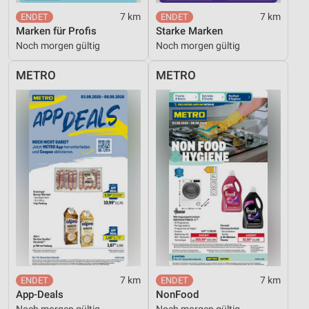
Verwendung genauer Standortdaten
7 km
7 km
Marken für Profis
Starke Marken
Geräte anhand von aktiv angeforderten
Noch morgen gültig
Noch morgen gültig
Informationen identifizieren
METRO
METRO
Nicht-IAB-Verarbeitungszwecke:
Notwendig
Performance
Funktional
Werbung
7 km
7 km
App-Deals
NonFood
Noch morgen gültig
Noch morgen gültig