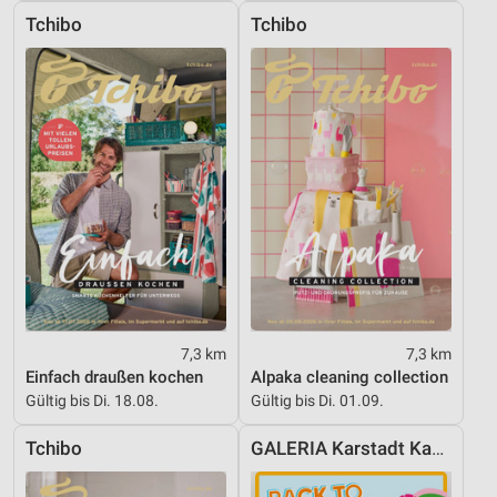
IAB-Besonderheiten:
Tchibo
Tchibo
Verwendung genauer Standortdaten
Geräte anhand von aktiv angeforderten
Informationen identifizieren
Nicht-IAB-Verarbeitungszwecke:
Notwendig
Performance
Funktional
Werbung
7,3 km
7,3 km
Einfach draußen kochen
Alpaka cleaning collection
Gültig bis Di. 18.08.
Gültig bis Di. 01.09.
Tchibo
GALERIA Karstadt Kaufhof