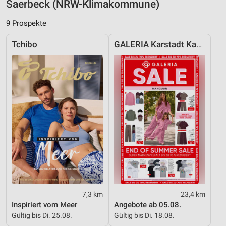
Saerbeck (NRW-Klimakommune)
Verwendung von Profilen zur Auswahl
9 Prospekte
personalisierter Werbung
Erstellung von Profilen zur Personalisierung
Tchibo
GALERIA Karstadt Kaufhof
von Inhalten
Verwendung von Profilen zur Auswahl
personalisierter Inhalte
Messung der Werbeleistung
Messung der Performance von Inhalten
Analyse von Zielgruppen durch Statistiken oder
Kombinationen von Daten aus verschiedenen
Quellen
Entwicklung und Verbesserung der Angebote
7,3 km
23,4 km
Verwendung reduzierter Daten zur Auswahl von
Inspiriert vom Meer
Angebote ab 05.08.
Inhalten
Gültig bis Di. 25.08.
Gültig bis Di. 18.08.