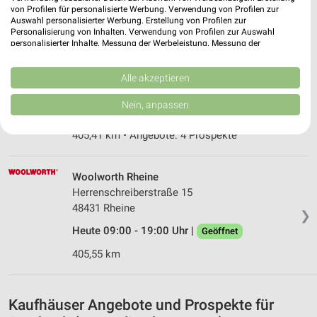
von Profilen für personalisierte Werbung. Verwendung von Profilen zur
405,29 km
Auswahl personalisierter Werbung. Erstellung von Profilen zur
Personalisierung von Inhalten. Verwendung von Profilen zur Auswahl
personalisierter Inhalte. Messung der Werbeleistung. Messung der
Performance von Inhalten. Analyse von Zielgruppen durch Statistiken oder
Tchibo Filiale mit Kaffee Bar Rheine
Kombinationen von Daten aus verschiedenen Quellen. Entwicklung und
Emsstrasse 37
Verbesserung der Angebote. Verwendung reduzierter Daten zur Auswahl
Alle akzeptieren
48431 Rheine
von Inhalten.
❯
Daten können außerhalb der Europäischen Union weitergegeben und in die
Nein, anpassen
Heute 09:00 - 18:30 Uhr |
USA gesendet werden.
Geöffnet
Ihre Einwilligung und die cookie Richtlinie gelten ausschließlich für diese
405,41 km • Angebote: 4 Prospekte
Website/App.
Partnerliste anzeigen (1 IAB-Anbieter)
Wir nutzen Ihre Daten für folgende Zwecke:
Woolworth Rheine
Herrenschreiberstraße 15
IAB-Verarbeitungszwecke:
48431 Rheine
❯
Speichern von oder Zugriff auf Informationen
auf einem Endgerät
Heute 09:00 - 19:00 Uhr |
Geöffnet
405,55 km
Verwendung reduzierter Daten zur Auswahl von
Werbeanzeigen
Erstellung von Profilen für personalisierte
Kaufhäuser Angebote und Prospekte für
Werbung