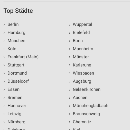
Top Städte
›
Berlin
›
Wuppertal
›
Hamburg
›
Bielefeld
›
München
›
Bonn
›
Köln
›
Mannheim
›
Frankfurt (Main)
›
Münster
›
Stuttgart
›
Karlsruhe
›
Dortmund
›
Wiesbaden
›
Düsseldorf
›
Augsburg
›
Essen
›
Gelsenkirchen
›
Bremen
›
Aachen
›
Hannover
›
Mönchengladbach
›
Leipzig
›
Braunschweig
›
Nürnberg
›
Chemnitz
›
Duisburg
›
Kiel