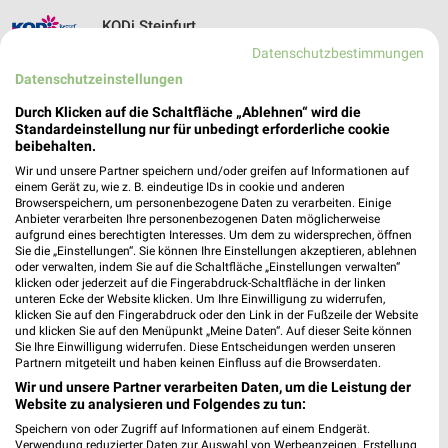
KODi Steinfurt
Münsterstraße 58a
Datenschutzbestimmungen
48565 Steinfurt
❯
Datenschutzeinstellungen
Heute 09:00 - 18:30 Uhr |
Geöffnet
Durch Klicken auf die Schaltfläche „Ablehnen“ wird die
Standardeinstellung nur für unbedingt erforderliche cookie
410,85 km
beibehalten.
Wir und unsere Partner speichern und/oder greifen auf Informationen auf
einem Gerät zu, wie z. B. eindeutige IDs in cookie und anderen
Ernsting's family Rheine
Browserspeichern, um personenbezogene Daten zu verarbeiten. Einige
Emsstraße 52
Anbieter verarbeiten Ihre personenbezogenen Daten möglicherweise
aufgrund eines berechtigten Interesses. Um dem zu widersprechen, öffnen
48431 Rheine
❯
Sie die „Einstellungen“. Sie können Ihre Einstellungen akzeptieren, ablehnen
oder verwalten, indem Sie auf die Schaltfläche „Einstellungen verwalten“
Heute 09:00 - 18:30 Uhr |
Geöffnet
klicken oder jederzeit auf die Fingerabdruck-Schaltfläche in der linken
unteren Ecke der Website klicken. Um Ihre Einwilligung zu widerrufen,
405,31 km
klicken Sie auf den Fingerabdruck oder den Link in der Fußzeile der Website
und klicken Sie auf den Menüpunkt „Meine Daten“. Auf dieser Seite können
Sie Ihre Einwilligung widerrufen. Diese Entscheidungen werden unseren
KODi Rheine
Partnern mitgeteilt und haben keinen Einfluss auf die Browserdaten.
Emsstr. 55
Wir und unsere Partner verarbeiten Daten, um die Leistung der
Website zu analysieren und Folgendes zu tun:
48429 Rheine
❯
Speichern von oder Zugriff auf Informationen auf einem Endgerät.
Heute 10:00 - 18:30 Uhr |
Geöffnet
Verwendung reduzierter Daten zur Auswahl von Werbeanzeigen. Erstellung