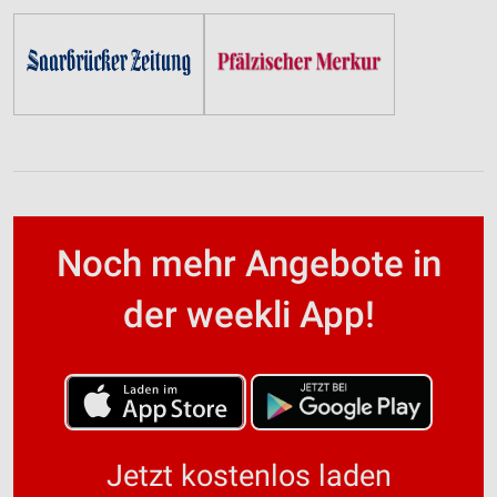
Noch mehr Angebote in
der weekli App!
Jetzt kostenlos laden