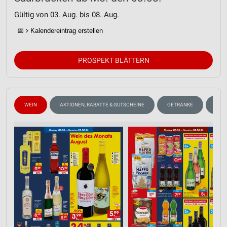
Gültig von 03. Aug. bis 08. Aug.
📅
Kalendereintrag erstellen
PROSPEKT BLÄTTERN
WEIN
AKTIONEN, RABATTE & GUTSCHEINE
GETRÄNKE
OBS