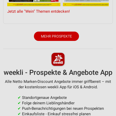
Entwicklung und Verbesserung der Angebote
Jetzt alle "Wein" Themen entdecken!
Verwendung reduzierter Daten zur Auswahl von
Inhalten
IAB-Besonderheiten:
MEHR PROSPEKTE
Verwendung genauer Standortdaten
Geräte anhand von aktiv angeforderten
Informationen identifizieren
Nicht-IAB-Verarbeitungszwecke:
Notwendig
weekli - Prospekte & Angebote App
Performance
Alle Netto Marken-Discount Angebote immer griffbereit – mit
der kostenlosen weekli App für iOS & Android.
Funktional
✔
Standortgenaue Angebote
Werbung
✔
Folge deinem Lieblingshändler
✔
Push-Benachrichtigungen bei neuen Prospekten
✔
Einkaufsliste - Einkauf stressfrei planen