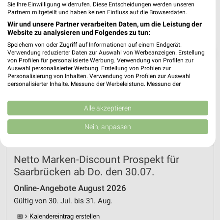
Sie Ihre Einwilligung widerrufen. Diese Entscheidungen werden unseren
Partnern mitgeteilt und haben keinen Einfluss auf die Browserdaten.
Wir und unsere Partner verarbeiten Daten, um die Leistung der
Website zu analysieren und Folgendes zu tun:
Speichern von oder Zugriff auf Informationen auf einem Endgerät.
❯
Verwendung reduzierter Daten zur Auswahl von Werbeanzeigen. Erstellung
von Profilen für personalisierte Werbung. Verwendung von Profilen zur
Auswahl personalisierter Werbung. Erstellung von Profilen zur
Personalisierung von Inhalten. Verwendung von Profilen zur Auswahl
personalisierter Inhalte. Messung der Werbeleistung. Messung der
Performance von Inhalten. Analyse von Zielgruppen durch Statistiken oder
Kombinationen von Daten aus verschiedenen Quellen. Entwicklung und
Verbesserung der Angebote. Verwendung reduzierter Daten zur Auswahl
Alle akzeptieren
von Inhalten.
Daten können außerhalb der Europäischen Union weitergegeben und in die
Nein, anpassen
USA gesendet werden.
Ihre Einwilligung und die cookie Richtlinie gelten ausschließlich für diese
Website/App.
Netto Marken-Discount Prospekt für
Partnerliste anzeigen (1 IAB-Anbieter)
Saarbrücken ab Do. den 30.07.
Wir nutzen Ihre Daten für folgende Zwecke:
IAB-Verarbeitungszwecke:
Online-Angebote August 2026
Gültig von 30. Jul. bis 31. Aug.
Speichern von oder Zugriff auf Informationen
auf einem Endgerät
📅
Kalendereintrag erstellen