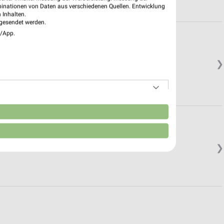
binationen von Daten aus verschiedenen Quellen. Entwicklung
 Inhalten.
gesendet werden.
e/App.
❯
n
❯