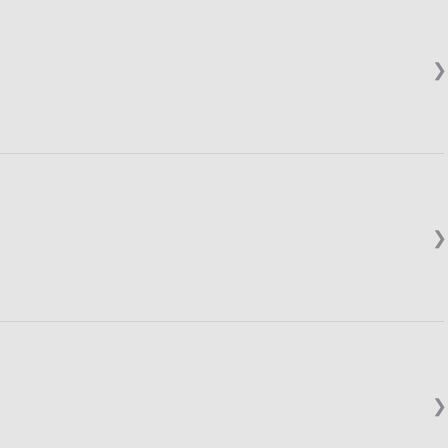
❯
❯
❯