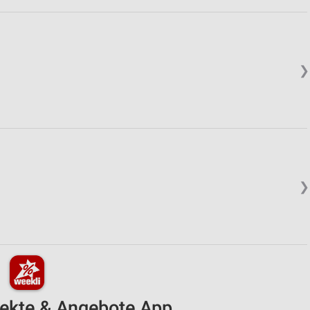
❯
❯
pekte & Angebote App