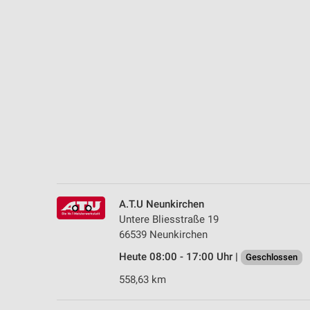
Messung der Performance von Inhalten
Analyse von Zielgruppen durch Statistiken oder Kombinationen 
Quellen
Entwicklung und Verbesserung der Angebote
Verwendung reduzierter Daten zur Auswahl von Inhalten
IAB-Besonderheiten:
Verwendung genauer Standortdaten
Geräte anhand von aktiv angeforderten Informationen identifizie
Nicht-IAB-Verarbeitungszwecke:
A.T.U Neunkirchen
Untere Bliesstraße 19
Notwendig
66539 Neunkirchen
Performance
Heute 08:00 - 17:00 Uhr |
Geschlossen
558,63 km
Funktional
Werbung