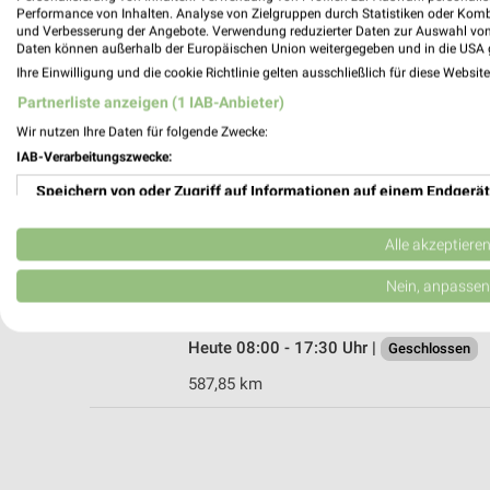
Performance von Inhalten. Analyse von Zielgruppen durch Statistiken oder Kom
und Verbesserung der Angebote. Verwendung reduzierter Daten zur Auswahl von
Daten können außerhalb der Europäischen Union weitergegeben und in die USA 
Ihre Einwilligung und die cookie Richtlinie gelten ausschließlich für diese Websit
A.T.U St. Ingbert
Partnerliste anzeigen (1 IAB-Anbieter)
Kohlenstraße 70
66386 St. Ingbert
Wir nutzen Ihre Daten für folgende Zwecke:
IAB-Verarbeitungszwecke:
Heute 08:00 - 17:30 Uhr |
Geschlossen
Speichern von oder Zugriff auf Informationen auf einem Endgerät
569,50 km
Verwendung reduzierter Daten zur Auswahl von Werbeanzeigen
Alle akzeptiere
A.T.U Saarlouis
Erstellung von Profilen für personalisierte Werbung
Nein, anpassen
Provinzialstraße 169
66740 Saarlouis
Verwendung von Profilen zur Auswahl personalisierter Werbung
Heute 08:00 - 17:30 Uhr |
Geschlossen
Erstellung von Profilen zur Personalisierung von Inhalten
587,85 km
Verwendung von Profilen zur Auswahl personalisierter Inhalte
Messung der Werbeleistung