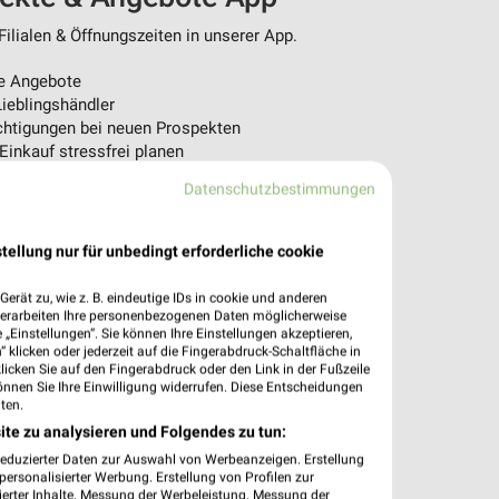
ilialen & Öffnungszeiten in unserer App.
e Angebote
ieblingshändler
htigungen bei neuen Prospekten
 Einkauf stressfrei planen
Datenschutzbestimmungen
 App jetzt laden oder QR-Code scannen.
tellung nur für unbedingt erforderliche cookie
erät zu, wie z. B. eindeutige IDs in cookie und anderen
verarbeiten Ihre personenbezogenen Daten möglicherweise
„Einstellungen“. Sie können Ihre Einstellungen akzeptieren,
 klicken oder jederzeit auf die Fingerabdruck-Schaltfläche in
klicken Sie auf den Fingerabdruck oder den Link in der Fußzeile
önnen Sie Ihre Einwilligung widerrufen. Diese Entscheidungen
ten.
ite zu analysieren und Folgendes zu tun:
reduzierter Daten zur Auswahl von Werbeanzeigen. Erstellung
ersonalisierter Werbung. Erstellung von Profilen zur
ierter Inhalte. Messung der Werbeleistung. Messung der