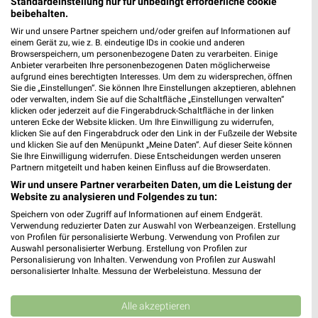
BayWa Angebote in Kressbronn am Bodensee
Standardeinstellung nur für unbedingt erforderliche cookie
beibehalten.
Kressbronn am Bodensee, Deutschland
❯
Wir und unsere Partner speichern und/oder greifen auf Informationen auf
einem Gerät zu, wie z. B. eindeutige IDs in cookie und anderen
611,14 km
Browserspeichern, um personenbezogene Daten zu verarbeiten. Einige
Anbieter verarbeiten Ihre personenbezogenen Daten möglicherweise
aufgrund eines berechtigten Interesses. Um dem zu widersprechen, öffnen
Sie die „Einstellungen“. Sie können Ihre Einstellungen akzeptieren, ablehnen
Baumärkte Angebote für Röthenbach (Allgäu)
oder verwalten, indem Sie auf die Schaltfläche „Einstellungen verwalten“
klicken oder jederzeit auf die Fingerabdruck-Schaltfläche in der linken
und Umgebung
unteren Ecke der Website klicken. Um Ihre Einwilligung zu widerrufen,
klicken Sie auf den Fingerabdruck oder den Link in der Fußzeile der Website
5 Prospekte
und klicken Sie auf den Menüpunkt „Meine Daten“. Auf dieser Seite können
Sie Ihre Einwilligung widerrufen. Diese Entscheidungen werden unseren
Partnern mitgeteilt und haben keinen Einfluss auf die Browserdaten.
toom Baumarkt
BAUHAUS
Wir und unsere Partner verarbeiten Daten, um die Leistung der
Website zu analysieren und Folgendes zu tun:
Speichern von oder Zugriff auf Informationen auf einem Endgerät.
Verwendung reduzierter Daten zur Auswahl von Werbeanzeigen. Erstellung
von Profilen für personalisierte Werbung. Verwendung von Profilen zur
Auswahl personalisierter Werbung. Erstellung von Profilen zur
Personalisierung von Inhalten. Verwendung von Profilen zur Auswahl
personalisierter Inhalte. Messung der Werbeleistung. Messung der
Performance von Inhalten. Analyse von Zielgruppen durch Statistiken oder
Kombinationen von Daten aus verschiedenen Quellen. Entwicklung und
Verbesserung der Angebote. Verwendung reduzierter Daten zur Auswahl
Alle akzeptieren
von Inhalten.