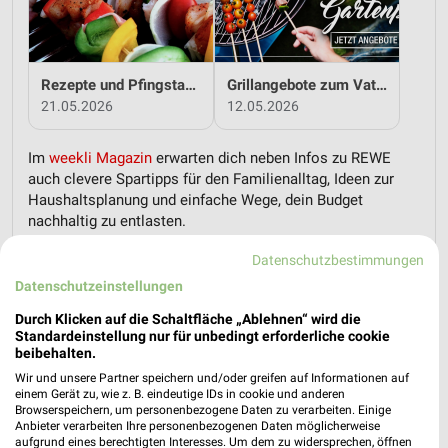
Rezepte und Pfingstangebote bei REWE!
Grillangebote zum Vatertag bei REWE!
21.05.2026
12.05.2026
Im
weekli Magazin
erwarten dich neben Infos zu REWE
auch clevere Spartipps für den Familienalltag, Ideen zur
Haushaltsplanung und einfache Wege, dein Budget
nachhaltig zu entlasten.
Datenschutzbestimmungen
Datenschutzeinstellungen
Durch Klicken auf die Schaltfläche „Ablehnen“ wird die
Standardeinstellung nur für unbedingt erforderliche cookie
beibehalten.
weekli - Prospekte & Angebote App
Wir und unsere Partner speichern und/oder greifen auf Informationen auf
einem Gerät zu, wie z. B. eindeutige IDs in cookie und anderen
Alle REWE Angebote immer griffbereit – mit der kostenlosen
Browserspeichern, um personenbezogene Daten zu verarbeiten. Einige
weekli App für iOS & Android.
Anbieter verarbeiten Ihre personenbezogenen Daten möglicherweise
aufgrund eines berechtigten Interesses. Um dem zu widersprechen, öffnen