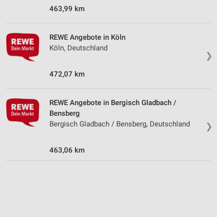
Wir nutzen Ihre Daten für folgende Zwecke:
463,99 km
IAB-Verarbeitungszwecke:
Speichern von oder Zugriff auf Informationen
REWE Angebote in Köln
auf einem Endgerät
Köln, Deutschland
❯
Verwendung reduzierter Daten zur Auswahl von
Werbeanzeigen
472,07 km
Erstellung von Profilen für personalisierte
Werbung
REWE Angebote in Bergisch Gladbach /
Bensberg
Verwendung von Profilen zur Auswahl
personalisierter Werbung
Bergisch Gladbach / Bensberg, Deutschland
❯
Erstellung von Profilen zur Personalisierung
463,06 km
von Inhalten
Verwendung von Profilen zur Auswahl
personalisierter Inhalte
Messung der Werbeleistung