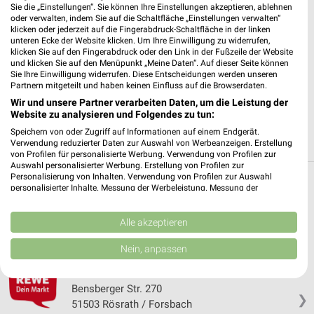
✔
Standortgenaue Angebote
Sie die „Einstellungen“. Sie können Ihre Einstellungen akzeptieren, ablehnen
oder verwalten, indem Sie auf die Schaltfläche „Einstellungen verwalten“
✔
Folge deinem Lieblingshändler
klicken oder jederzeit auf die Fingerabdruck-Schaltfläche in der linken
✔
Push-Benachrichtigungen bei neuen Prospekten
unteren Ecke der Website klicken. Um Ihre Einwilligung zu widerrufen,
✔
Einkaufsliste - Einkauf stressfrei planen
klicken Sie auf den Fingerabdruck oder den Link in der Fußzeile der Website
und klicken Sie auf den Menüpunkt „Meine Daten“. Auf dieser Seite können
Sie Ihre Einwilligung widerrufen. Diese Entscheidungen werden unseren
Partnern mitgeteilt und haben keinen Einfluss auf die Browserdaten.
JETZT LADEN UND SPAREN!
Wir und unsere Partner verarbeiten Daten, um die Leistung der
Website zu analysieren und Folgendes zu tun:
Speichern von oder Zugriff auf Informationen auf einem Endgerät.
Verwendung reduzierter Daten zur Auswahl von Werbeanzeigen. Erstellung
von Profilen für personalisierte Werbung. Verwendung von Profilen zur
Auswahl personalisierter Werbung. Erstellung von Profilen zur
Personalisierung von Inhalten. Verwendung von Profilen zur Auswahl
personalisierter Inhalte. Messung der Werbeleistung. Messung der
Weitere REWE Geschäfte mit Angeboten in
Performance von Inhalten. Analyse von Zielgruppen durch Statistiken oder
und um Rösrath
Kombinationen von Daten aus verschiedenen Quellen. Entwicklung und
Verbesserung der Angebote. Verwendung reduzierter Daten zur Auswahl
Alle akzeptieren
von Inhalten.
5 Geschäfte und Orte
Daten können außerhalb der Europäischen Union weitergegeben und in die
Nein, anpassen
USA gesendet werden.
Ihre Einwilligung und die cookie Richtlinie gelten ausschließlich für diese
REWE
Website/App.
Bensberger Str. 270
❯
Partnerliste anzeigen (1 IAB-Anbieter)
51503 Rösrath / Forsbach