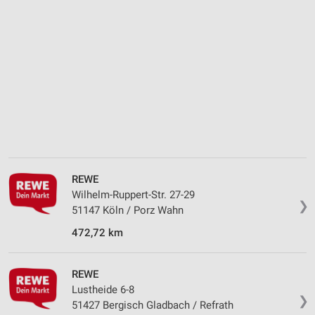
Messung der Performance von Inhalten
Analyse von Zielgruppen durch Statistiken oder
Kombinationen von Daten aus verschiedenen
Quellen
Entwicklung und Verbesserung der Angebote
Verwendung reduzierter Daten zur Auswahl von
Inhalten
IAB-Besonderheiten:
Verwendung genauer Standortdaten
REWE
Wilhelm-Ruppert-Str. 27-29
Geräte anhand von aktiv angeforderten
❯
Informationen identifizieren
51147 Köln / Porz Wahn
472,72 km
Nicht-IAB-Verarbeitungszwecke:
Notwendig
REWE
Performance
Lustheide 6-8
❯
51427 Bergisch Gladbach / Refrath
Funktional