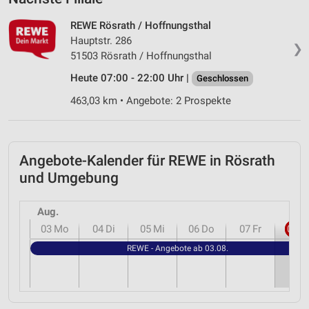
REWE Rösrath / Hoffnungsthal
Hauptstr. 286
❯
51503 Rösrath / Hoffnungsthal
Heute 07:00 - 22:00 Uhr |
Geschlossen
463,03 km • Angebote: 2 Prospekte
Angebote-Kalender für REWE in Rösrath
und Umgebung
Aug.
03
Mo
04
Di
05
Mi
06
Do
07
Fr
08
S
REWE - Angebote ab 03.08.