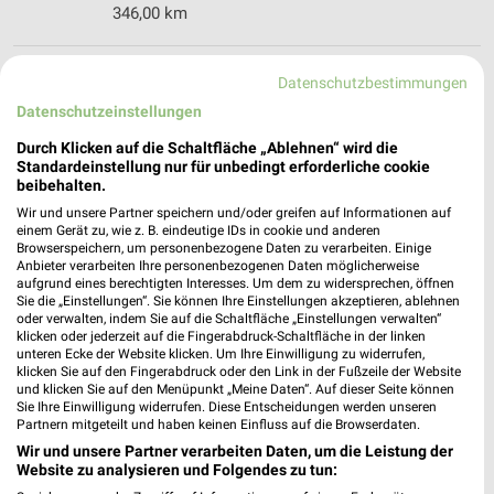
346,00 km
Rossmann Bad Essen
Datenschutzbestimmungen
Lerchenstr. 16
Datenschutzeinstellungen
49152 Bad Essen
❯
Durch Klicken auf die Schaltfläche „Ablehnen“ wird die
Heute
geschlossen
Standardeinstellung nur für unbedingt erforderliche cookie
beibehalten.
343,46 km • Angebote: 3 Prospekte
Wir und unsere Partner speichern und/oder greifen auf Informationen auf
einem Gerät zu, wie z. B. eindeutige IDs in cookie und anderen
Browserspeichern, um personenbezogene Daten zu verarbeiten. Einige
Rossmann Kirchlengern
Anbieter verarbeiten Ihre personenbezogenen Daten möglicherweise
aufgrund eines berechtigten Interesses. Um dem zu widersprechen, öffnen
Im Obrock 15 a
Sie die „Einstellungen“. Sie können Ihre Einstellungen akzeptieren, ablehnen
32278 Kirchlengern
oder verwalten, indem Sie auf die Schaltfläche „Einstellungen verwalten“
❯
klicken oder jederzeit auf die Fingerabdruck-Schaltfläche in der linken
Heute
geschlossen
unteren Ecke der Website klicken. Um Ihre Einwilligung zu widerrufen,
klicken Sie auf den Fingerabdruck oder den Link in der Fußzeile der Website
325,46 km • Angebote: 3 Prospekte
und klicken Sie auf den Menüpunkt „Meine Daten“. Auf dieser Seite können
Sie Ihre Einwilligung widerrufen. Diese Entscheidungen werden unseren
Partnern mitgeteilt und haben keinen Einfluss auf die Browserdaten.
Rossmann Spenge
Wir und unsere Partner verarbeiten Daten, um die Leistung der
Website zu analysieren und Folgendes zu tun:
Lange Str. 2