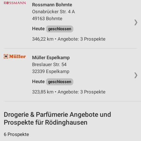
Werbung
Rossmann Bohmte
Osnabrücker Str. 4 A
Verwendung von Profilen zur Auswahl
49163 Bohmte
❯
personalisierter Werbung
Heute
geschlossen
Erstellung von Profilen zur Personalisierung
346,22 km • Angebote: 3 Prospekte
von Inhalten
Verwendung von Profilen zur Auswahl
Müller Espelkamp
personalisierter Inhalte
Breslauer Str. 54
Messung der Werbeleistung
32339 Espelkamp
❯
Heute
geschlossen
Messung der Performance von Inhalten
323,85 km • Angebote: 3 Prospekte
Analyse von Zielgruppen durch Statistiken oder
Kombinationen von Daten aus verschiedenen
Quellen
Drogerie & Parfümerie Angebote und
Entwicklung und Verbesserung der Angebote
Prospekte für Rödinghausen
Verwendung reduzierter Daten zur Auswahl von
6 Prospekte
Inhalten