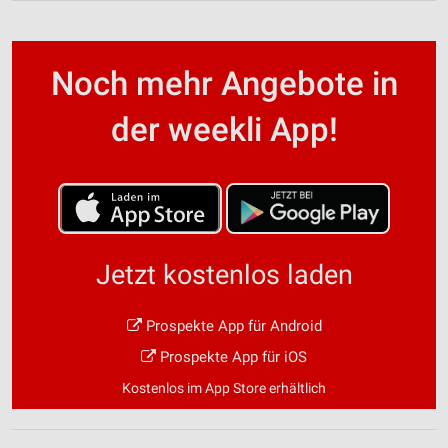
Noch mehr Angebote in
der weekli App!
Jetzt kostenlos laden
Prospekte App für Android
Prospekte App für iOS
Kostenlos im App Store erhältlich