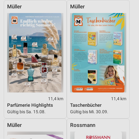
Müller
Müller
IAB-Besonderheiten:
Verwendung genauer Standortdaten
Geräte anhand von aktiv angeforderten
Informationen identifizieren
Nicht-IAB-Verarbeitungszwecke:
Notwendig
Performance
Funktional
Werbung
11,4 km
11,4 km
Parfümerie Highlights
Taschenbücher
Gültig bis Sa. 15.08.
Gültig bis Mi. 30.09.
Müller
Rossmann