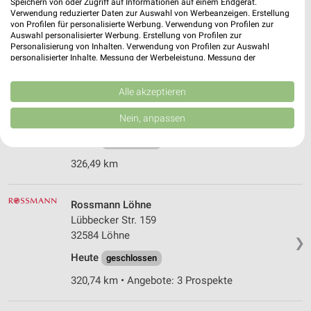
32139 Spenge
Speichern von oder Zugriff auf Informationen auf einem Endgerät.
❯
Verwendung reduzierter Daten zur Auswahl von Werbeanzeigen. Erstellung
Heute
von Profilen für personalisierte Werbung. Verwendung von Profilen zur
geschlossen
Auswahl personalisierter Werbung. Erstellung von Profilen zur
337,07 km • Angebote: 3 Prospekte
Personalisierung von Inhalten. Verwendung von Profilen zur Auswahl
personalisierter Inhalte. Messung der Werbeleistung. Messung der
Performance von Inhalten. Analyse von Zielgruppen durch Statistiken oder
Kombinationen von Daten aus verschiedenen Quellen. Entwicklung und
dm Hiddenhausen
Verbesserung der Angebote. Verwendung reduzierter Daten zur Auswahl
Alle akzeptieren
von Inhalten.
Löhner Straße 313
Daten können außerhalb der Europäischen Union weitergegeben und in die
Nein, anpassen
32120 Hiddenhausen
❯
USA gesendet werden.
Ihre Einwilligung und die cookie Richtlinie gelten ausschließlich für diese
Heute
geschlossen
Website/App.
326,49 km
Partnerliste anzeigen (1 IAB-Anbieter)
Wir nutzen Ihre Daten für folgende Zwecke:
IAB-Verarbeitungszwecke:
Rossmann Löhne
Lübbecker Str. 159
Speichern von oder Zugriff auf Informationen
32584 Löhne
auf einem Endgerät
❯
Heute
geschlossen
Verwendung reduzierter Daten zur Auswahl von
Werbeanzeigen
320,74 km • Angebote: 3 Prospekte
Erstellung von Profilen für personalisierte