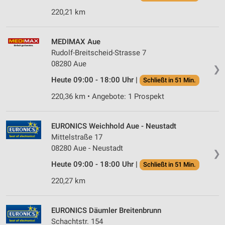
Partnerliste anzeigen (1 IAB-Anbieter)
220,21 km
Wir nutzen Ihre Daten für folgende Zwecke:
IAB-Verarbeitungszwecke:
MEDIMAX Aue
Speichern von oder Zugriff auf Informationen
auf einem Endgerät
Rudolf-Breitscheid-Strasse 7
08280 Aue
❯
Verwendung reduzierter Daten zur Auswahl von
Heute 09:00 - 18:00 Uhr |
Schließt in 51 Min.
Werbeanzeigen
220,36 km • Angebote: 1 Prospekt
Erstellung von Profilen für personalisierte
Werbung
EURONICS Weichhold Aue - Neustadt
Verwendung von Profilen zur Auswahl
Mittelstraße 17
personalisierter Werbung
08280 Aue - Neustadt
❯
Erstellung von Profilen zur Personalisierung
Heute 09:00 - 18:00 Uhr |
Schließt in 51 Min.
von Inhalten
220,27 km
Verwendung von Profilen zur Auswahl
personalisierter Inhalte
EURONICS Däumler Breitenbrunn
Messung der Werbeleistung
Schachtstr. 154