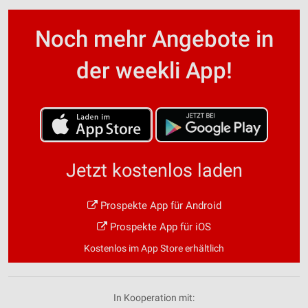
Noch mehr Angebote in
der weekli App!
Jetzt kostenlos laden
Prospekte App für Android
Prospekte App für iOS
Kostenlos im App Store erhältlich
In Kooperation mit: