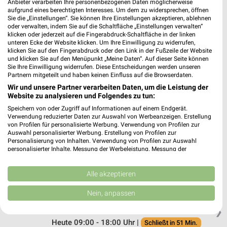
Anbieter verarbeiten Ihre personenbezogenen Daten möglicherweise
aufgrund eines berechtigten Interesses. Um dem zu widersprechen, öffnen
EP:Mediavision Plauen-Kauschwitz
Sie die „Einstellungen“. Sie können Ihre Einstellungen akzeptieren, ablehnen
Alte Jößnitzer Straße 30
oder verwalten, indem Sie auf die Schaltfläche „Einstellungen verwalten“
klicken oder jederzeit auf die Fingerabdruck-Schaltfläche in der linken
08525 Plauen-Kauschwitz
❯
unteren Ecke der Website klicken. Um Ihre Einwilligung zu widerrufen,
klicken Sie auf den Fingerabdruck oder den Link in der Fußzeile der Website
Heute 10:00 - 20:00 Uhr |
Geöffnet
und klicken Sie auf den Menüpunkt „Meine Daten“. Auf dieser Seite können
Sie Ihre Einwilligung widerrufen. Diese Entscheidungen werden unseren
238,59 km • Angebote: 2 Prospekte
Partnern mitgeteilt und haben keinen Einfluss auf die Browserdaten.
Wir und unsere Partner verarbeiten Daten, um die Leistung der
Website zu analysieren und Folgendes zu tun:
EP:ZEZ Elektr.Zentrum Zwickau
Speichern von oder Zugriff auf Informationen auf einem Endgerät.
Bahnhofstraße 44
Verwendung reduzierter Daten zur Auswahl von Werbeanzeigen. Erstellung
08056 Zwickau
von Profilen für personalisierte Werbung. Verwendung von Profilen zur
❯
Auswahl personalisierter Werbung. Erstellung von Profilen zur
Heute 09:00 - 18:00 Uhr |
Schließt in 51 Min.
Personalisierung von Inhalten. Verwendung von Profilen zur Auswahl
personalisierter Inhalte. Messung der Werbeleistung. Messung der
210,28 km • Angebote: 2 Prospekte
Performance von Inhalten. Analyse von Zielgruppen durch Statistiken oder
Kombinationen von Daten aus verschiedenen Quellen. Entwicklung und
Verbesserung der Angebote. Verwendung reduzierter Daten zur Auswahl
Alle akzeptieren
von Inhalten.
EURONICS Weichhold Aue
Daten können außerhalb der Europäischen Union weitergegeben und in die
Nein, anpassen
Bahnhofstraße 20
USA gesendet werden.
08280 Aue
Ihre Einwilligung und die cookie Richtlinie gelten ausschließlich für diese
❯
Website/App.
Heute 09:00 - 18:00 Uhr |
Schließt in 51 Min.