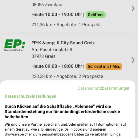
08056 Zwickau
❯
Heute 10:00 - 19:00 Uhr |
Geöffnet
211,36 km • Angebote: 1 Prospekt
EP:K &amp; K City Sound Greiz
Am Puschkinplatz 8
07973 Greiz
❯
Heute 09:00 - 18:00 Uhr |
Schließt in 51 Min.
223,28 km • Angebote: 2 Prospekte
Datenschutzbestimmungen
EURONICS Bauer
Datenschutzeinstellungen
Bockauer Talstr. 2-4
Durch Klicken auf die Schaltfläche „Ablehnen“ wird die
08280 Aue
❯
Standardeinstellung nur für unbedingt erforderliche cookie
beibehalten.
Heute 10:00 - 18:00 Uhr |
Schließt in 51 Min.
Wir und unsere Partner speichern und/oder greifen auf Informationen auf
220,97 km
einem Gerät zu, wie z. B. eindeutige IDs in cookie und anderen
Browserspeichern, um personenbezogene Daten zu verarbeiten. Einige