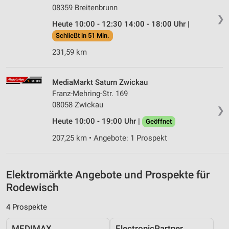
08359 Breitenbrunn
Messung der Performance von Inhalten
❯
Heute 10:00 - 12:30 14:00 - 18:00 Uhr |
Analyse von Zielgruppen durch Statistiken oder
Schließt in 51 Min.
Kombinationen von Daten aus verschiedenen
231,59 km
Quellen
Entwicklung und Verbesserung der Angebote
MediaMarkt Saturn Zwickau
Franz-Mehring-Str. 169
Verwendung reduzierter Daten zur Auswahl von
Inhalten
08058 Zwickau
❯
IAB-Besonderheiten:
Heute 10:00 - 19:00 Uhr |
Geöffnet
Verwendung genauer Standortdaten
207,25 km • Angebote: 1 Prospekt
Geräte anhand von aktiv angeforderten
Informationen identifizieren
Elektromärkte Angebote und Prospekte für
Nicht-IAB-Verarbeitungszwecke:
Rodewisch
Notwendig
4 Prospekte
Performance
MEDIMAX
ElectronicPartner