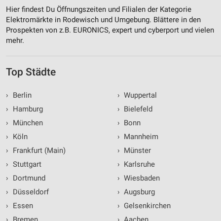
Hier findest Du Öffnungszeiten und Filialen der Kategorie
Elektromärkte in Rodewisch und Umgebung. Blättere in den
Prospekten von z.B. EURONICS, expert und cyberport und vielen
mehr.
Top Städte
›
Berlin
›
Wuppertal
›
Hamburg
›
Bielefeld
›
München
›
Bonn
›
Köln
›
Mannheim
›
Frankfurt (Main)
›
Münster
›
Stuttgart
›
Karlsruhe
›
Dortmund
›
Wiesbaden
›
Düsseldorf
›
Augsburg
›
Essen
›
Gelsenkirchen
›
Bremen
›
Aachen