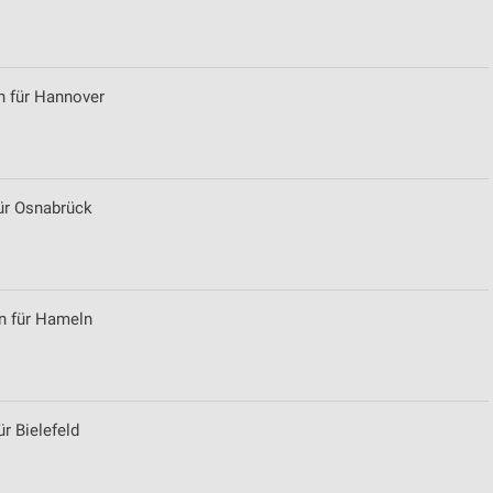
von Daten aus verschiedenen
n für Hannover
für Osnabrück
ren
en für Hameln
r Bielefeld