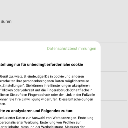
 Büren
Datenschutzbestimmungen
nnover
tellung nur für unbedingt erforderliche cookie
erät zu, wie z. B. eindeutige IDs in cookie und anderen
nungszeiten für Hannover
verarbeiten Ihre personenbezogenen Daten möglicherweise
„Einstellungen“. Sie können Ihre Einstellungen akzeptieren,
 klicken oder jederzeit auf die Fingerabdruck-Schaltfläche in
klicken Sie auf den Fingerabdruck oder den Link in der Fußzeile
önnen Sie Ihre Einwilligung widerrufen. Diese Entscheidungen
ten.
für Gütersloh
ite zu analysieren und Folgendes zu tun:
reduzierter Daten zur Auswahl von Werbeanzeigen. Erstellung
ersonalisierter Werbung. Erstellung von Profilen zur
ierter Inhalte. Messung der Werbeleistung. Messung der