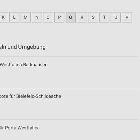
K
L
M
N
O
P
Q
R
S
T
U
V
nteln und Umgebung
a Westfalica-Barkhausen
te für Bielefeld-Schildesche
r Porta Westfalica