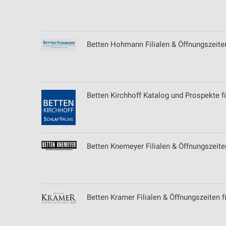
Messung der Performance von Inhalten
Analyse von Zielgruppen durch Statistiken oder Kombinationen 
Quellen
Betten Hohmann Filialen & Öffnungszeite
Entwicklung und Verbesserung der Angebote
Verwendung reduzierter Daten zur Auswahl von Inhalten
IAB-Besonderheiten:
Betten Kirchhoff Katalog und Prospekte 
Verwendung genauer Standortdaten
Geräte anhand von aktiv angeforderten Informationen identifizie
Betten Knemeyer Filialen & Öffnungszeit
Nicht-IAB-Verarbeitungszwecke:
Notwendig
Performance
Betten Kramer Filialen & Öffnungszeiten fü
Funktional
Werbung