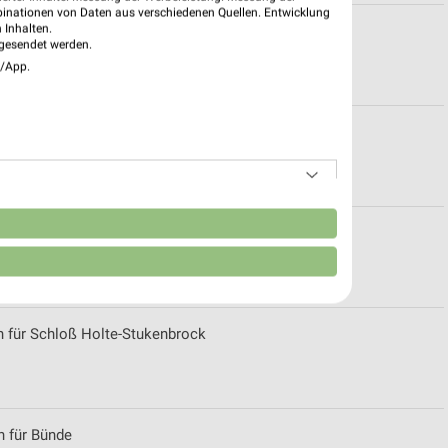
binationen von Daten aus verschiedenen Quellen. Entwicklung
 Inhalten.
Bramsche
gesendet werden.
e/App.
nungszeiten für BRAMSCHE
n
eiten für Warendorf
n für Schloß Holte-Stukenbrock
n für Bünde