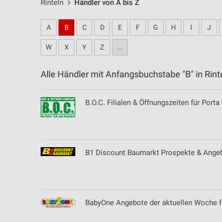
Rinteln
Händler von A bis Z
A
B
C
D
E
F
G
H
I
J
W
X
Y
Z
...
Alle Händler mit Anfangsbuchstabe "B" in Ri
B.O.C. Filialen & Öffnungszeiten für Port
B1 Discount Baumarkt Prospekte & Angebo
BabyOne Angebote der aktuellen Woche fü