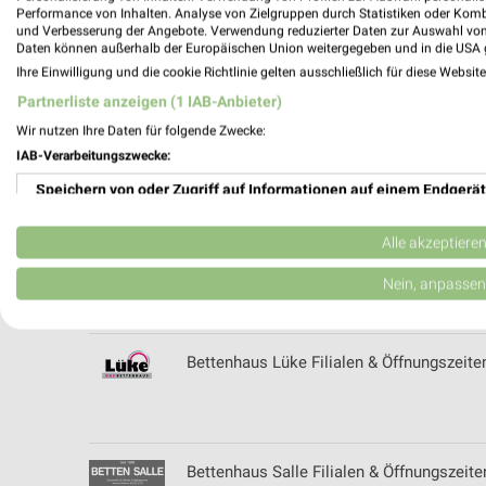
Performance von Inhalten. Analyse von Zielgruppen durch Statistiken oder Kom
und Verbesserung der Angebote. Verwendung reduzierter Daten zur Auswahl von
Bettenbrock Katalog und Prospekte für 
Daten können außerhalb der Europäischen Union weitergegeben und in die USA 
Ihre Einwilligung und die cookie Richtlinie gelten ausschließlich für diese Websit
Partnerliste anzeigen (1 IAB-Anbieter)
Wir nutzen Ihre Daten für folgende Zwecke:
Bettenbrock Schlafoutlet Filialen & Öff
IAB-Verarbeitungszwecke:
Speichern von oder Zugriff auf Informationen auf einem Endgerät
Verwendung reduzierter Daten zur Auswahl von Werbeanzeigen
Alle akzeptiere
Bettenhaus Brokbals Filialen & Öffnungsz
Erstellung von Profilen für personalisierte Werbung
Nein, anpassen
Verwendung von Profilen zur Auswahl personalisierter Werbung
Bettenhaus Lüke Filialen & Öffnungszeite
Erstellung von Profilen zur Personalisierung von Inhalten
Verwendung von Profilen zur Auswahl personalisierter Inhalte
Messung der Werbeleistung
Bettenhaus Salle Filialen & Öffnungszeite