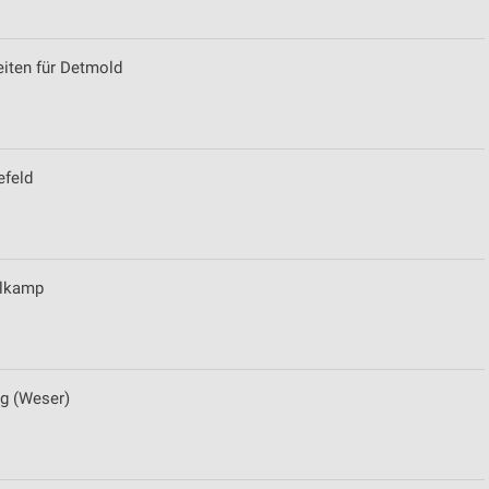
eiten für Detmold
efeld
elkamp
g (Weser)