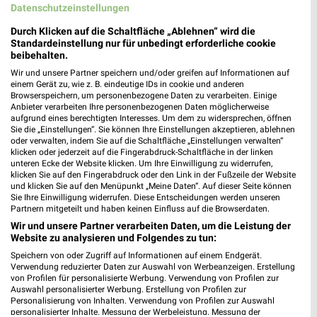
Datenschutzeinstellungen
Durch Klicken auf die Schaltfläche „Ablehnen“ wird die
Standardeinstellung nur für unbedingt erforderliche cookie
beibehalten.
Wir und unsere Partner speichern und/oder greifen auf Informationen auf
einem Gerät zu, wie z. B. eindeutige IDs in cookie und anderen
Browserspeichern, um personenbezogene Daten zu verarbeiten. Einige
Anbieter verarbeiten Ihre personenbezogenen Daten möglicherweise
aufgrund eines berechtigten Interesses. Um dem zu widersprechen, öffnen
Sie die „Einstellungen“. Sie können Ihre Einstellungen akzeptieren, ablehnen
oder verwalten, indem Sie auf die Schaltfläche „Einstellungen verwalten“
klicken oder jederzeit auf die Fingerabdruck-Schaltfläche in der linken
unteren Ecke der Website klicken. Um Ihre Einwilligung zu widerrufen,
klicken Sie auf den Fingerabdruck oder den Link in der Fußzeile der Website
und klicken Sie auf den Menüpunkt „Meine Daten“. Auf dieser Seite können
Sie Ihre Einwilligung widerrufen. Diese Entscheidungen werden unseren
Partnern mitgeteilt und haben keinen Einfluss auf die Browserdaten.
MEHR PROSPEKTE
Wir und unsere Partner verarbeiten Daten, um die Leistung der
Website zu analysieren und Folgendes zu tun:
Speichern von oder Zugriff auf Informationen auf einem Endgerät.
Verwendung reduzierter Daten zur Auswahl von Werbeanzeigen. Erstellung
von Profilen für personalisierte Werbung. Verwendung von Profilen zur
Auswahl personalisierter Werbung. Erstellung von Profilen zur
Personalisierung von Inhalten. Verwendung von Profilen zur Auswahl
weekli - Prospekte & Angebote App
personalisierter Inhalte. Messung der Werbeleistung. Messung der