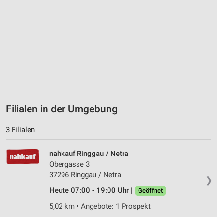
Erstellung von Profilen zur Personalisierung
von Inhalten
Verwendung von Profilen zur Auswahl
personalisierter Inhalte
Messung der Werbeleistung
Messung der Performance von Inhalten
Analyse von Zielgruppen durch Statistiken oder
Filialen in der Umgebung
Kombinationen von Daten aus verschiedenen
Quellen
3 Filialen
Entwicklung und Verbesserung der Angebote
nahkauf Ringgau / Netra
Verwendung reduzierter Daten zur Auswahl von
Obergasse 3
Inhalten
37296 Ringgau / Netra
❯
IAB-Besonderheiten:
Heute 07:00 - 19:00 Uhr |
Geöffnet
Verwendung genauer Standortdaten
5,02 km • Angebote: 1 Prospekt