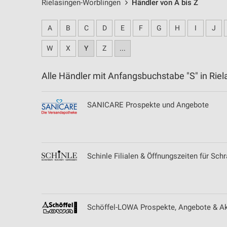
Rielasingen-Worblingen
Händler von A bis Z
A
B
C
D
E
F
G
H
I
J
W
X
Y
Z
...
Alle Händler mit Anfangsbuchstabe "S" in Ri
SANICARE Prospekte und Angebote
Schinle Filialen & Öffnungszeiten für Sc
Schöffel-LOWA Prospekte, Angebote & Ak