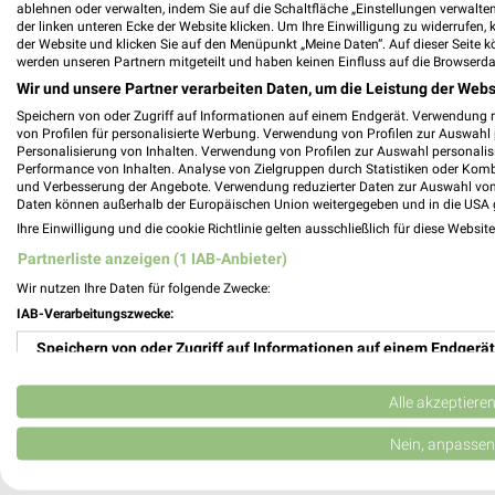
ablehnen oder verwalten, indem Sie auf die Schaltfläche „Einstellungen verwalten“
Sonderpreis Baumarkt Prospekte & Angebo
der linken unteren Ecke der Website klicken. Um Ihre Einwilligung zu widerrufen, 
der Website und klicken Sie auf den Menüpunkt „Meine Daten“. Auf dieser Seite k
werden unseren Partnern mitgeteilt und haben keinen Einfluss auf die Browserda
Wir und unsere Partner verarbeiten Daten, um die Leistung der Webs
Speichern von oder Zugriff auf Informationen auf einem Endgerät. Verwendung 
Sport 2000 Prospekte, Angebote & Aktion
von Profilen für personalisierte Werbung. Verwendung von Profilen zur Auswahl p
Personalisierung von Inhalten. Verwendung von Profilen zur Auswahl personalis
Performance von Inhalten. Analyse von Zielgruppen durch Statistiken oder Kom
und Verbesserung der Angebote. Verwendung reduzierter Daten zur Auswahl von
Daten können außerhalb der Europäischen Union weitergegeben und in die USA 
Ihre Einwilligung und die cookie Richtlinie gelten ausschließlich für diese Websit
Sport Mabitz Filialen & Öffnungszeiten fü
Partnerliste anzeigen (1 IAB-Anbieter)
Wir nutzen Ihre Daten für folgende Zwecke:
IAB-Verarbeitungszwecke:
Speichern von oder Zugriff auf Informationen auf einem Endgerät
Stabilo Fachmarkt Prospekte & Angebote
Verwendung reduzierter Daten zur Auswahl von Werbeanzeigen
Alle akzeptiere
Erstellung von Profilen für personalisierte Werbung
Nein, anpassen
Stark Baustoffe Filialen & Öffnungszeiten 
Verwendung von Profilen zur Auswahl personalisierter Werbung