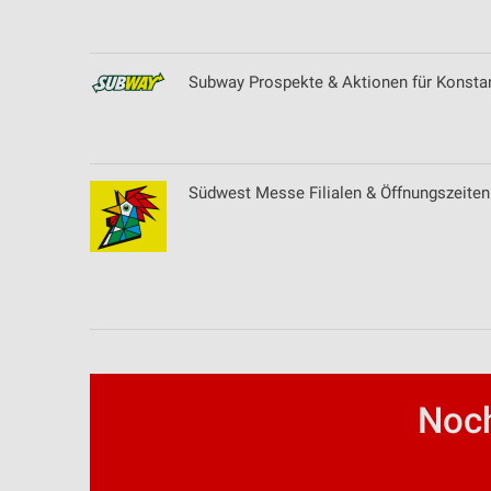
Erstellung von Profilen zur Personalisierung von Inhalten
Verwendung von Profilen zur Auswahl personalisierter Inhalte
Subway Prospekte & Aktionen für Konsta
Messung der Werbeleistung
Messung der Performance von Inhalten
Südwest Messe Filialen & Öffnungszeiten
Analyse von Zielgruppen durch Statistiken oder Kombinationen 
Quellen
Entwicklung und Verbesserung der Angebote
Verwendung reduzierter Daten zur Auswahl von Inhalten
IAB-Besonderheiten:
Verwendung genauer Standortdaten
Noch
Geräte anhand von aktiv angeforderten Informationen identifizie
Nicht-IAB-Verarbeitungszwecke: