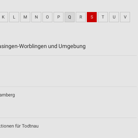
K
L
M
N
O
P
Q
R
S
T
U
V
elasingen-Worblingen und Umgebung
hramberg
tionen für Todtnau