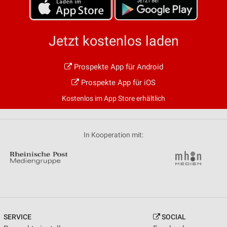
Jetzt kostenlos laden
Prospekte App für Android
Prospekte App für iOS
Kostenlos im App Store erhältlich
In Kooperation mit:
SERVICE
SOCIAL