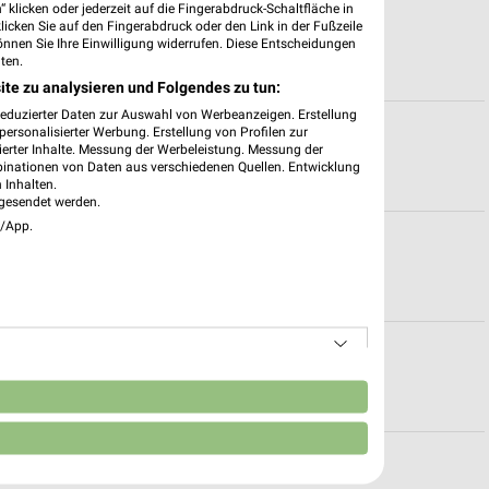
 klicken oder jederzeit auf die Fingerabdruck-Schaltfläche in
te für Tuttlingen
klicken Sie auf den Fingerabdruck oder den Link in der Fußzeile
önnen Sie Ihre Einwilligung widerrufen. Diese Entscheidungen
ten.
ite zu analysieren und Folgendes zu tun:
reduzierter Daten zur Auswahl von Werbeanzeigen. Erstellung
en für Horb
ersonalisierter Werbung. Erstellung von Profilen zur
ierter Inhalte. Messung der Werbeleistung. Messung der
binationen von Daten aus verschiedenen Quellen. Entwicklung
 Inhalten.
gesendet werden.
e/App.
r Albstadt
 für Mengen
n
für Tuttlingen