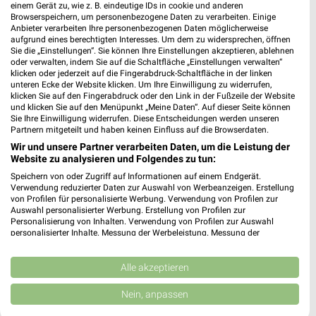
6,80 km
einem Gerät zu, wie z. B. eindeutige IDs in cookie und anderen
Browserspeichern, um personenbezogene Daten zu verarbeiten. Einige
Anbieter verarbeiten Ihre personenbezogenen Daten möglicherweise
aufgrund eines berechtigten Interesses. Um dem zu widersprechen, öffnen
dm Grenzach-Wyhlen
Sie die „Einstellungen“. Sie können Ihre Einstellungen akzeptieren, ablehnen
Markgrafenstraße 1
oder verwalten, indem Sie auf die Schaltfläche „Einstellungen verwalten“
klicken oder jederzeit auf die Fingerabdruck-Schaltfläche in der linken
79639 Grenzach-Wyhlen
❯
unteren Ecke der Website klicken. Um Ihre Einwilligung zu widerrufen,
klicken Sie auf den Fingerabdruck oder den Link in der Fußzeile der Website
Heute 08:00 - 20:00 Uhr |
Geöffnet
und klicken Sie auf den Menüpunkt „Meine Daten“. Auf dieser Seite können
Sie Ihre Einwilligung widerrufen. Diese Entscheidungen werden unseren
9,26 km
Partnern mitgeteilt und haben keinen Einfluss auf die Browserdaten.
Wir und unsere Partner verarbeiten Daten, um die Leistung der
Website zu analysieren und Folgendes zu tun:
Speichern von oder Zugriff auf Informationen auf einem Endgerät.
Verwendung reduzierter Daten zur Auswahl von Werbeanzeigen. Erstellung
von Profilen für personalisierte Werbung. Verwendung von Profilen zur
Auswahl personalisierter Werbung. Erstellung von Profilen zur
Personalisierung von Inhalten. Verwendung von Profilen zur Auswahl
personalisierter Inhalte. Messung der Werbeleistung. Messung der
Performance von Inhalten. Analyse von Zielgruppen durch Statistiken oder
Kombinationen von Daten aus verschiedenen Quellen. Entwicklung und
Verbesserung der Angebote. Verwendung reduzierter Daten zur Auswahl
Alle akzeptieren
von Inhalten.
Daten können außerhalb der Europäischen Union weitergegeben und in die
Nein, anpassen
USA gesendet werden.
Ihre Einwilligung und die cookie Richtlinie gelten ausschließlich für diese