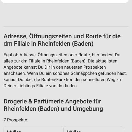
Website/App.
Partnerliste anzeigen (1 IAB-Anbieter)
Wir nutzen Ihre Daten für folgende Zwecke:
IAB-Verarbeitungszwecke:
Adresse, Öffnungszeiten und Route für die
Speichern von oder Zugriff auf Informationen
auf einem Endgerät
dm Filiale in Rheinfelden (Baden)
Verwendung reduzierter Daten zur Auswahl von
Egal ob Adresse, Öffnungszeiten oder Route, hier findest Du
Werbeanzeigen
alles zur dm Filiale in Rheinfelden (Baden). Die aktuellsten
Angebote kannst Du Dir in den neuesten Prospekten
Erstellung von Profilen für personalisierte
anschauen. Wenn Du ein schönes Schnäppchen gefunden hast,
Werbung
kannst Du über die Routen-Funktion den schnellsten Weg zu
Deiner Lieblings-Filiale von dm finden.
Verwendung von Profilen zur Auswahl
personalisierter Werbung
Drogerie & Parfümerie Angebote für
Erstellung von Profilen zur Personalisierung
Rheinfelden (Baden) und Umgebung
von Inhalten
7 Prospekte
Verwendung von Profilen zur Auswahl
personalisierter Inhalte