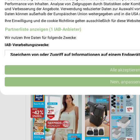
Performance von Inhalten. Analyse von Zielgruppen durch Statistiken oder Kom
und Verbesserung der Angebote. Verwendung reduzierter Daten zur Auswahl von
Daten können außerhalb der Europäischen Union weitergegeben und in die USA 
Ihre Einwilligung und die cookie Richtlinie gelten ausschließlich für diese Websit
Partnerliste anzeigen (1 IAB-Anbieter)
Wir nutzen Ihre Daten für folgende Zwecke:
IAB-Verarbeitungszwecke:
Speichern von oder Zugriff auf Informationen auf einem Endgerät
Verwendung reduzierter Daten zur Auswahl von Werbeanzeigen
Alle akzeptiere
 AB FREITAG
ANGEBOTE AB DONNERSTAG
ANGEBOTE AB MONTAG
Erstellung von Profilen für personalisierte Werbung
Nein, anpassen
Verwendung von Profilen zur Auswahl personalisierter Werbung
Erstellung von Profilen zur Personalisierung von Inhalten
Verwendung von Profilen zur Auswahl personalisierter Inhalte
Messung der Werbeleistung