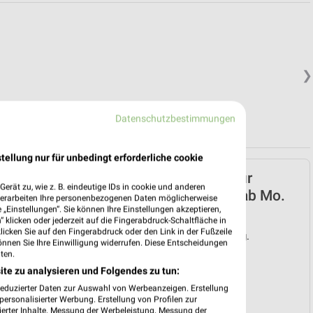
❯
Datenschutzbestimmungen
tellung nur für unbedingt erforderliche cookie
ALDI SÜD Prospekt für
erät zu, wie z. B. eindeutige IDs in cookie und anderen
Rheinfelden (Baden) ab Mo.
verarbeiten Ihre personenbezogenen Daten möglicherweise
„Einstellungen“. Sie können Ihre Einstellungen akzeptieren,
den 10.08.
 klicken oder jederzeit auf die Fingerabdruck-Schaltfläche in
klicken Sie auf den Fingerabdruck oder den Link in der Fußzeile
Gültig von 10. Aug. bis 15. Aug.
önnen Sie Ihre Einwilligung widerrufen. Diese Entscheidungen
ten.
📅
Kalendereintrag erstellen
ite zu analysieren und Folgendes zu tun:
reduzierter Daten zur Auswahl von Werbeanzeigen. Erstellung
❯
PROSPEKT BLÄTTERN
ersonalisierter Werbung. Erstellung von Profilen zur
ierter Inhalte. Messung der Werbeleistung. Messung der