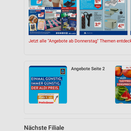
Messung der Performance von Inhalten
Analyse von Zielgruppen durch Statistiken oder Kombinationen 
Quellen
Entwicklung und Verbesserung der Angebote
Jetzt alle "Angebote ab Donnerstag" Themen entdec
Verwendung reduzierter Daten zur Auswahl von Inhalten
IAB-Besonderheiten:
Verwendung genauer Standortdaten
Angebote Seite 2
Geräte anhand von aktiv angeforderten Informationen identifizie
Nicht-IAB-Verarbeitungszwecke:
Notwendig
Performance
Funktional
Nächste Filiale
Werbung