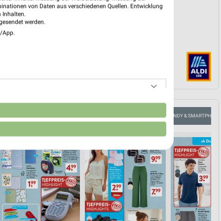
binationen von Daten aus verschiedenen Quellen. Entwicklung
 Inhalten.
gesendet werden.
e/App.
n
FLEISCH & WURST
AKTIONEN, RABATTE & GUTSCHEINE
HANDY & SMARTPHONE