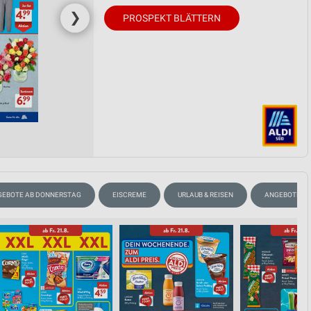
❯
PROSPEKT BLÄTTERN
GEBOTE AB DONNERSTAG
EISCREME
URLAUB & REISEN
ANGEBOTE A