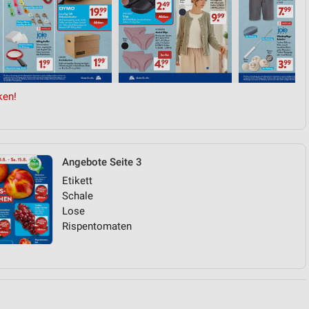
von Daten aus verschiedenen
ken!
Angebote Seite 3
ren
Etikett
Schale
Lose
Rispentomaten