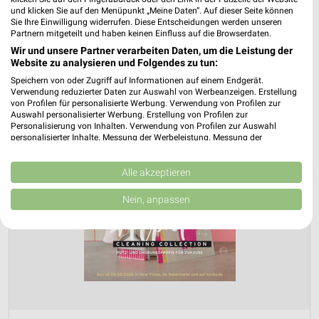
und klicken Sie auf den Menüpunkt „Meine Daten“. Auf dieser Seite können
Sie Ihre Einwilligung widerrufen. Diese Entscheidungen werden unseren
Partnern mitgeteilt und haben keinen Einfluss auf die Browserdaten.
Wir und unsere Partner verarbeiten Daten, um die Leistung der
Website zu analysieren und Folgendes zu tun:
Speichern von oder Zugriff auf Informationen auf einem Endgerät.
Verwendung reduzierter Daten zur Auswahl von Werbeanzeigen. Erstellung
von Profilen für personalisierte Werbung. Verwendung von Profilen zur
Auswahl personalisierter Werbung. Erstellung von Profilen zur
Personalisierung von Inhalten. Verwendung von Profilen zur Auswahl
personalisierter Inhalte. Messung der Werbeleistung. Messung der
Performance von Inhalten. Analyse von Zielgruppen durch Statistiken oder
Kombinationen von Daten aus verschiedenen Quellen. Entwicklung und
❯
Verbesserung der Angebote. Verwendung reduzierter Daten zur Auswahl
Alle akzeptieren
von Inhalten.
Daten können außerhalb der Europäischen Union weitergegeben und in die
Nein, anpassen
USA gesendet werden.
Ihre Einwilligung und die cookie Richtlinie gelten ausschließlich für diese
Website/App.
Partnerliste anzeigen (1 IAB-Anbieter)
Wir nutzen Ihre Daten für folgende Zwecke:
IAB-Verarbeitungszwecke:
Speichern von oder Zugriff auf Informationen