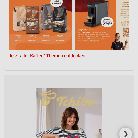
Quellen
Entwicklung und Verbesserung der Angebote
Verwendung reduzierter Daten zur Auswahl von
Inhalten
IAB-Besonderheiten:
Verwendung genauer Standortdaten
Jetzt alle "Kaffee" Themen entdecken!
Geräte anhand von aktiv angeforderten
Informationen identifizieren
Nicht-IAB-Verarbeitungszwecke:
Notwendig
Performance
Funktional
Werbung
❯