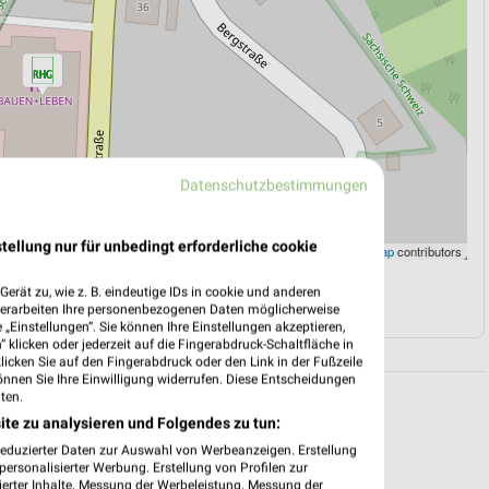
Datenschutzbestimmungen
tellung nur für unbedingt erforderliche cookie
Leaflet
|
©
OpenStreetMap
contributors
erät zu, wie z. B. eindeutige IDs in cookie und anderen
N
NAVIGATION MIT GOOGLE/IOS MAPS
verarbeiten Ihre personenbezogenen Daten möglicherweise
„Einstellungen“. Sie können Ihre Einstellungen akzeptieren,
 klicken oder jederzeit auf die Fingerabdruck-Schaltfläche in
klicken Sie auf den Fingerabdruck oder den Link in der Fußzeile
önnen Sie Ihre Einwilligung widerrufen. Diese Entscheidungen
ten.
ite zu analysieren und Folgendes zu tun:
reduzierter Daten zur Auswahl von Werbeanzeigen. Erstellung
ersonalisierter Werbung. Erstellung von Profilen zur
ierter Inhalte. Messung der Werbeleistung. Messung der