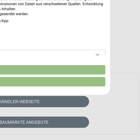
binationen von Daten aus verschiedenen Quellen. Entwicklung
 Inhalten.
gesendet werden.
e/App.
n
e Prospekte vorhanden.
HÄNDLER-WEBSEITE
 BAUMÄRKTE ANGEBOTE