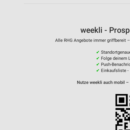
Messung der Performance von Inhalten
Analyse von Zielgruppen durch Statistiken oder Kombinationen 
Quellen
weekli - Pros
Entwicklung und Verbesserung der Angebote
Alle RHG Angebote immer griffbereit –
Verwendung reduzierter Daten zur Auswahl von Inhalten
✔
Standortgenau
IAB-Besonderheiten:
✔
Folge deinem L
Verwendung genauer Standortdaten
✔
Push-Benachric
✔
Einkaufsliste -
Geräte anhand von aktiv angeforderten Informationen identifizie
Nutze weekli auch mobil –
Nicht-IAB-Verarbeitungszwecke:
Notwendig
Performance
Funktional
Werbung