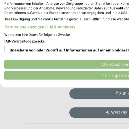
Performance von Inhalten. Analyse von Zielgruppen durch Statistiken oder Kom
und Verbesserung der Angebote. Verwendung reduzierter Daten zur Auswahl von
Daten können außerhalb der Europäischen Union weitergegeben und in die USA 
Ihre Einwilligung und die cookie Richtlinie gelten ausschließlich für diese Websit
Partnerliste anzeigen (1 IAB-Anbieter)
Wir nutzen Ihre Daten für folgende Zwecke:
IAB-Verarbeitungszwecke:
Speichern von oder Zugriff auf Informationen auf einem Endgerät
Verwendung reduzierter Daten zur Auswahl von Werbeanzeigen
Alle akzeptiere
Erstellung von Profilen für personalisierte Werbung
Nein, anpassen
Aktuell kein
Verwendung von Profilen zur Auswahl personalisierter Werbung
ZUR 
Erstellung von Profilen zur Personalisierung von Inhalten
Verwendung von Profilen zur Auswahl personalisierter Inhalte
WEITERE
Messung der Werbeleistung