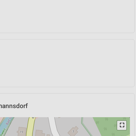
hmannsdorf
⛶