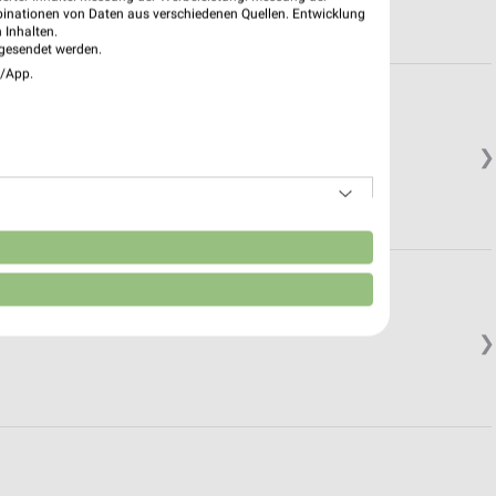
binationen von Daten aus verschiedenen Quellen. Entwicklung
 Inhalten.
gesendet werden.
e/App.
❯
n
❯