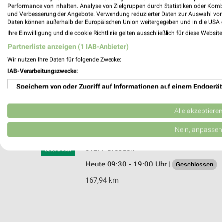
Performance von Inhalten. Analyse von Zielgruppen durch Statistiken oder Kom
und Verbesserung der Angebote. Verwendung reduzierter Daten zur Auswahl von
Daten können außerhalb der Europäischen Union weitergegeben und in die USA 
Ihre Einwilligung und die cookie Richtlinie gelten ausschließlich für diese Websit
RENO Dresden
Partnerliste anzeigen (1 IAB-Anbieter)
Hohenbusch-Markt 1
Wir nutzen Ihre Daten für folgende Zwecke:
01108 Dresden
IAB-Verarbeitungszwecke:
Heute 09:00 - 18:00 Uhr |
Geschlossen
Speichern von oder Zugriff auf Informationen auf einem Endgerät
155,69 km • Angebote: 1 Prospekt
Verwendung reduzierter Daten zur Auswahl von Werbeanzeigen
Alle akzeptiere
DEICHMANN Dresden
Erstellung von Profilen für personalisierte Werbung
Nein, anpassen
Enderstraße 59
Verwendung von Profilen zur Auswahl personalisierter Werbung
01277 Dresden
Heute 09:30 - 19:00 Uhr |
Geschlossen
Erstellung von Profilen zur Personalisierung von Inhalten
167,94 km
Verwendung von Profilen zur Auswahl personalisierter Inhalte
Messung der Werbeleistung