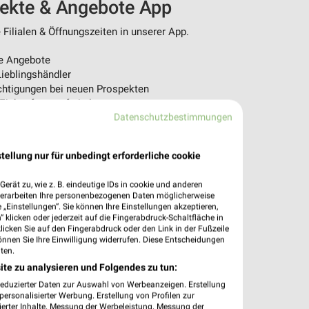
pekte & Angebote App
Filialen & Öffnungszeiten in unserer App.
e Angebote
ieblingshändler
htigungen bei neuen Prospekten
 Einkauf stressfrei planen
Datenschutzbestimmungen
 App jetzt laden oder QR-Code scannen.
tellung nur für unbedingt erforderliche cookie
erät zu, wie z. B. eindeutige IDs in cookie und anderen
verarbeiten Ihre personenbezogenen Daten möglicherweise
„Einstellungen“. Sie können Ihre Einstellungen akzeptieren,
 klicken oder jederzeit auf die Fingerabdruck-Schaltfläche in
klicken Sie auf den Fingerabdruck oder den Link in der Fußzeile
önnen Sie Ihre Einwilligung widerrufen. Diese Entscheidungen
ten.
ite zu analysieren und Folgendes zu tun:
reduzierter Daten zur Auswahl von Werbeanzeigen. Erstellung
ersonalisierter Werbung. Erstellung von Profilen zur
ierter Inhalte. Messung der Werbeleistung. Messung der