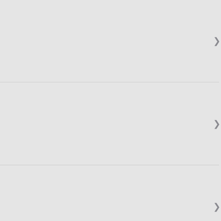
❯
❯
❯