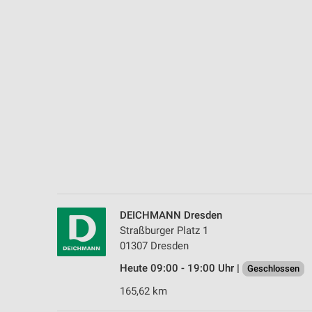
Messung der Performance von Inhalten
Analyse von Zielgruppen durch Statistiken oder Kombinationen 
Quellen
Entwicklung und Verbesserung der Angebote
Verwendung reduzierter Daten zur Auswahl von Inhalten
IAB-Besonderheiten:
Verwendung genauer Standortdaten
Geräte anhand von aktiv angeforderten Informationen identifizie
Nicht-IAB-Verarbeitungszwecke:
DEICHMANN Dresden
Notwendig
Straßburger Platz 1
01307 Dresden
Performance
Heute 09:00 - 19:00 Uhr |
Geschlossen
Funktional
165,62 km
Werbung