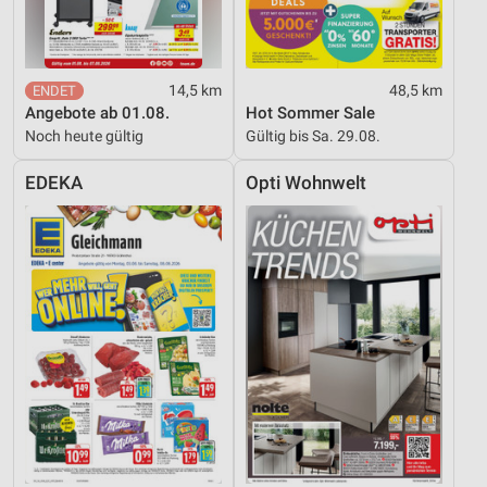
Quellen
Entwicklung und Verbesserung der Angebote
14,5 km
48,5 km
Verwendung reduzierter Daten zur Auswahl von
Angebote ab 01.08.
Hot Sommer Sale
Inhalten
Noch heute gültig
Gültig bis Sa. 29.08.
IAB-Besonderheiten:
EDEKA
Opti Wohnwelt
Verwendung genauer Standortdaten
Geräte anhand von aktiv angeforderten
Informationen identifizieren
Nicht-IAB-Verarbeitungszwecke:
Notwendig
Performance
Funktional
Werbung