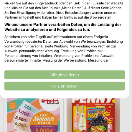
klicken Sie auf den Fingerabdruck oder den Link in der Fußzeile der Website
und klicken Sie auf den Menüpunkt „Meine Daten“. Auf dieser Seite können
Sie Ihre Einwilligung widerrufen. Diese Entscheidungen werden unseren
Partnern mitgeteilt und haben keinen Einfluss auf die Browserdaten.
Wir und unsere Partner verarbeiten Daten, um die Leistung der
Website zu analysieren und Folgendes zu tun:
Speichern von oder Zugriff auf Informationen auf einem Endgerät.
Verwendung reduzierter Daten zur Auswahl von Werbeanzeigen. Erstellung
von Profilen für personalisierte Werbung. Verwendung von Profilen zur
Auswahl personalisierter Werbung. Erstellung von Profilen zur
Personalisierung von Inhalten. Verwendung von Profilen zur Auswahl
personalisierter Inhalte. Messung der Werbeleistung. Messung der
12,8 km
12,8 km
Performance von Inhalten. Analyse von Zielgruppen durch Statistiken oder
Angebote ab 03.08.
Angebote ab 10.08.
Kombinationen von Daten aus verschiedenen Quellen. Entwicklung und
Verbesserung der Angebote. Verwendung reduzierter Daten zur Auswahl
Alle akzeptieren
Noch morgen gültig
Gültig ab Mo. 10.08.
von Inhalten.
Daten können außerhalb der Europäischen Union weitergegeben und in die
Nein, anpassen
Opti Wohnwelt
PENNY
USA gesendet werden.
Ihre Einwilligung und die cookie Richtlinie gelten ausschließlich für diese
Website/App.
Partnerliste anzeigen (1 IAB-Anbieter)
Wir nutzen Ihre Daten für folgende Zwecke:
IAB-Verarbeitungszwecke:
Speichern von oder Zugriff auf Informationen