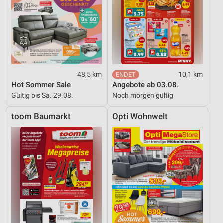
auf einem Endgerät
Verwendung reduzierter Daten zur Auswahl von
Werbeanzeigen
Erstellung von Profilen für personalisierte
Werbung
48,5 km
10,1 km
Hot Sommer Sale
Angebote ab 03.08.
Verwendung von Profilen zur Auswahl
personalisierter Werbung
Gültig bis Sa. 29.08.
Noch morgen gültig
Erstellung von Profilen zur Personalisierung
toom Baumarkt
Opti Wohnwelt
von Inhalten
Verwendung von Profilen zur Auswahl
personalisierter Inhalte
Messung der Werbeleistung
Messung der Performance von Inhalten
Analyse von Zielgruppen durch Statistiken oder
Kombinationen von Daten aus verschiedenen