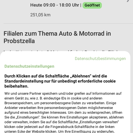
Heute 09:00 - 18:00 Uhr |
Geöffnet
251,05 km
Filialen zum Thema Auto & Motorrad in
Probstzella
In der Kategorie Auto & Motorrad findest Du aktuelle Filialen
und Öffnungszeiten von z.B. pitstop in der Umgebung vom
Datenschutzbestimmungen
Probstzella.
Datenschutzeinstellungen
Durch Klicken auf die Schaltfläche „Ablehnen“ wird die
Aktuelle Prospekte für Probstzella und
Standardeinstellung nur für unbedingt erforderliche cookie
Umgebung
beibehalten.
Wir und unsere Partner speichern und/oder greifen auf Informationen auf
19 Prospekte
einem Gerät zu, wie z. B. eindeutige IDs in cookie und anderen
Browserspeichern, um personenbezogene Daten zu verarbeiten. Einige
Anbieter verarbeiten Ihre personenbezogenen Daten möglicherweise
Lidl
Lidl
aufgrund eines berechtigten Interesses. Um dem zu widersprechen, öffnen
Sie die „Einstellungen“. Sie können Ihre Einstellungen akzeptieren, ablehnen
oder verwalten, indem Sie auf die Schaltfläche „Einstellungen verwalten“
klicken oder jederzeit auf die Fingerabdruck-Schaltfläche in der linken
unteren Ecke der Website klicken. Um Ihre Einwilligung zu widerrufen,