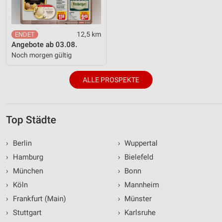
12,5 km
Angebote ab 03.08.
Noch morgen gültig
ALLE PROSPEKTE
Top Städte
›
Berlin
›
Wuppertal
›
Hamburg
›
Bielefeld
›
München
›
Bonn
›
Köln
›
Mannheim
›
Frankfurt (Main)
›
Münster
›
Stuttgart
›
Karlsruhe