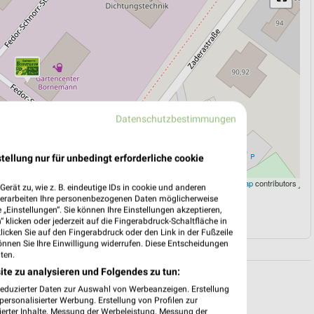
Datenschutzbestimmungen
tellung nur für unbedingt erforderliche cookie
Leaflet
|
©
OpenStreetMap
contributors
erät zu, wie z. B. eindeutige IDs in cookie und anderen
verarbeiten Ihre personenbezogenen Daten möglicherweise
„Einstellungen“. Sie können Ihre Einstellungen akzeptieren,
N
NAVIGATION MIT GOOGLE/IOS MAPS
 klicken oder jederzeit auf die Fingerabdruck-Schaltfläche in
klicken Sie auf den Fingerabdruck oder den Link in der Fußzeile
önnen Sie Ihre Einwilligung widerrufen. Diese Entscheidungen
ten.
ite zu analysieren und Folgendes zu tun:
reduzierter Daten zur Auswahl von Werbeanzeigen. Erstellung
ersonalisierter Werbung. Erstellung von Profilen zur
ierter Inhalte. Messung der Werbeleistung. Messung der