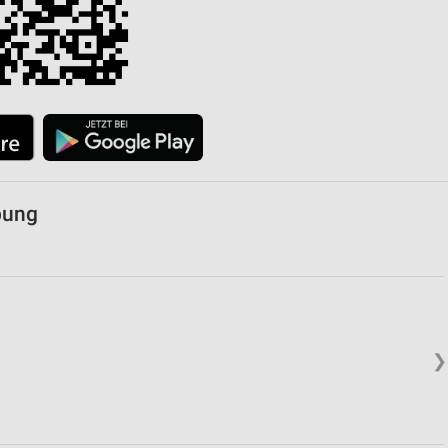
bung
❯