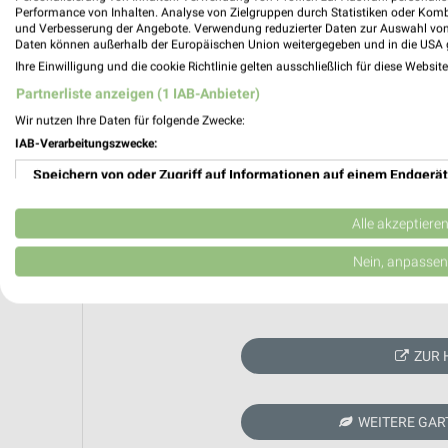
Performance von Inhalten. Analyse von Zielgruppen durch Statistiken oder Kom
und Verbesserung der Angebote. Verwendung reduzierter Daten zur Auswahl von
Daten können außerhalb der Europäischen Union weitergegeben und in die USA 
Ihre Einwilligung und die cookie Richtlinie gelten ausschließlich für diese Websit
Partnerliste anzeigen (1 IAB-Anbieter)
Wir nutzen Ihre Daten für folgende Zwecke:
IAB-Verarbeitungszwecke:
Speichern von oder Zugriff auf Informationen auf einem Endgerät
Verwendung reduzierter Daten zur Auswahl von Werbeanzeigen
Alle akzeptiere
Erstellung von Profilen für personalisierte Werbung
Nein, anpassen
Aktuell kein
Verwendung von Profilen zur Auswahl personalisierter Werbung
Erstellung von Profilen zur Personalisierung von Inhalten
ZUR 
Verwendung von Profilen zur Auswahl personalisierter Inhalte
Messung der Werbeleistung
WEITERE GAR