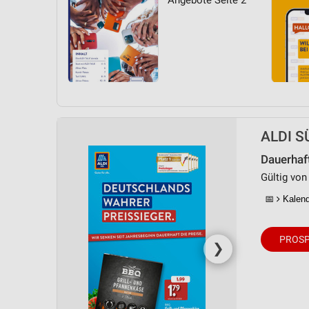
Angebote Seite 2
ALDI SÜ
Dauerhaf
Gültig von
📅
Kalende
PROSP
❯