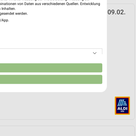
binationen von Daten aus verschiedenen Quellen. Entwicklung
 Inhalten.
D Prospekt für Pfullingen ab Mo. den 09.02.
gesendet werden.
e/App.
k
 09. Feb. bis 01. Sep.
reintrag erstellen
EKT BLÄTTERN
n