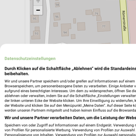
+
−
Datenschutzeinstellungen
Durch Klicken auf die Schaltfläche „Ablehnen“ wird die Standardeins
beibehalten.
Wir und unsere Partner speichern und/oder greifen auf Informationen auf einem G
Browserspeichern, um personenbezogene Daten zu verarbeiten. Einige Anbieter 
aufgrund eines berechtigten Interesses. Um dem zu widersprechen, öffnen Sie die 
ÖPNV ANZEIGEN
LADESÄULEN ANZEIGE
ablehnen oder verwalten, indem Sie auf die Schaltfläche „Einstellungen verwalten“
der linken unteren Ecke der Website klicken. Um Ihre Einwilligung zu widerrufen, 
der Website und klicken Sie auf den Menüpunkt „Meine Daten“. Auf dieser Seite k
werden unseren Partnern mitgeteilt und haben keinen Einfluss auf die Browserda
Aktuelle Angebote in dieser Filiale
Wir und unsere Partner verarbeiten Daten, um die Leistung der Webs
Anzahl Prospekte: 6
Speichern von oder Zugriff auf Informationen auf einem Endgerät. Verwendung 
von Profilen für personalisierte Werbung. Verwendung von Profilen zur Auswahl p
Letztes Prospektupdate: vor 5 Tagen
Personalisierung von Inhalten. Verwendung von Profilen zur Auswahl personalis