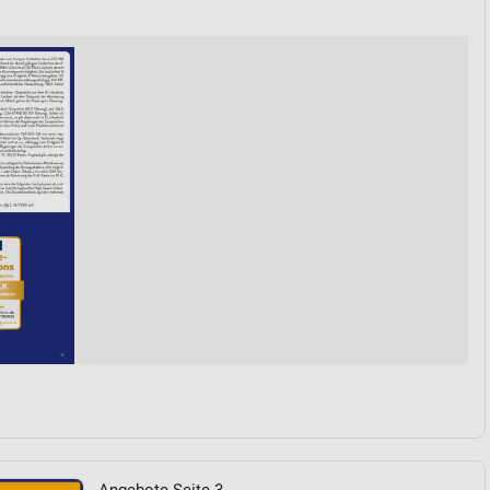
von Daten aus verschiedenen
ren