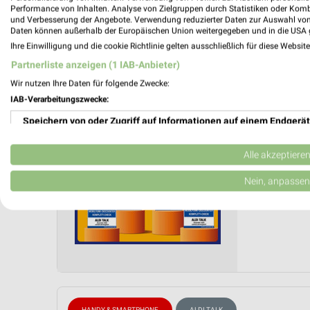
Performance von Inhalten. Analyse von Zielgruppen durch Statistiken oder Kom
und Verbesserung der Angebote. Verwendung reduzierter Daten zur Auswahl von
ALDI SÜ
Daten können außerhalb der Europäischen Union weitergegeben und in die USA 
Ihre Einwilligung und die cookie Richtlinie gelten ausschließlich für diese Websit
ALDI Tal
Partnerliste anzeigen (1 IAB-Anbieter)
Gültig von
Wir nutzen Ihre Daten für folgende Zwecke:
📅
Kalende
IAB-Verarbeitungszwecke:
Speichern von oder Zugriff auf Informationen auf einem Endgerät
PROSP
❯
Verwendung reduzierter Daten zur Auswahl von Werbeanzeigen
Alle akzeptiere
Erstellung von Profilen für personalisierte Werbung
Nein, anpassen
Verwendung von Profilen zur Auswahl personalisierter Werbung
Erstellung von Profilen zur Personalisierung von Inhalten
Verwendung von Profilen zur Auswahl personalisierter Inhalte
Messung der Werbeleistung
HANDY & SMARTPHONE
ALDI TALK