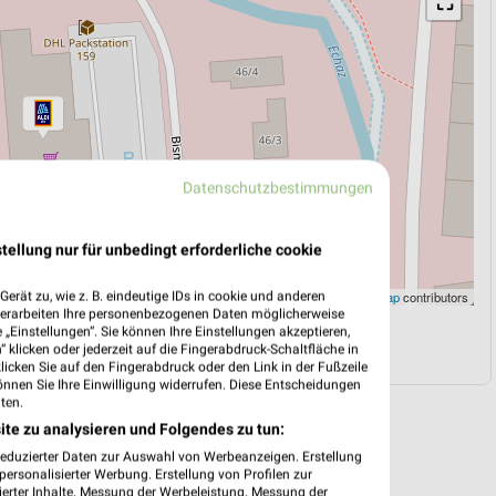
⛶
Datenschutzbestimmungen
tellung nur für unbedingt erforderliche cookie
Leaflet
|
©
OpenStreetMap
contributors
erät zu, wie z. B. eindeutige IDs in cookie und anderen
verarbeiten Ihre personenbezogenen Daten möglicherweise
„Einstellungen“. Sie können Ihre Einstellungen akzeptieren,
N
NAVIGATION MIT GOOGLE/IOS MAPS
 klicken oder jederzeit auf die Fingerabdruck-Schaltfläche in
klicken Sie auf den Fingerabdruck oder den Link in der Fußzeile
önnen Sie Ihre Einwilligung widerrufen. Diese Entscheidungen
ten.
ite zu analysieren und Folgendes zu tun:
reduzierter Daten zur Auswahl von Werbeanzeigen. Erstellung
ersonalisierter Werbung. Erstellung von Profilen zur
ierter Inhalte. Messung der Werbeleistung. Messung der