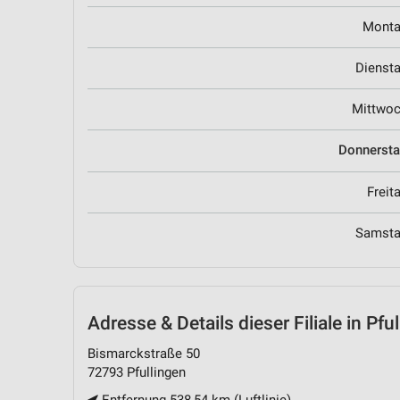
Mont
Dienst
Mittwo
Donnerst
Freit
Samst
Adresse & Details
dieser Filiale in Pfu
Bismarckstraße 50
72793 Pfullingen