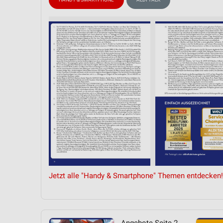
Messung der Performance von Inhalten
Analyse von Zielgruppen durch Statistiken oder Kombinationen 
Quellen
Entwicklung und Verbesserung der Angebote
Verwendung reduzierter Daten zur Auswahl von Inhalten
IAB-Besonderheiten:
Verwendung genauer Standortdaten
Geräte anhand von aktiv angeforderten Informationen identifizie
Nicht-IAB-Verarbeitungszwecke:
Notwendig
Jetzt alle "Handy & Smartphone" Themen entdecken!
Performance
Funktional
Werbung