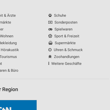
t & Ärzte
Schuhe
märkte
Sonderposten
von Daten aus verschiedenen
er
Spielwaren
 Wohnen
Sport & Freizeit
ekleidung
Supermärkte
 Hörakustik
Uhren & Schmuck
 Tourismus
Zoohandlungen
nt
Weitere Geschäfte
aren & Büro
ren
r Region