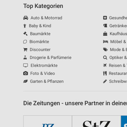
Messung der Werbeleistung
Top Kategorien
Messung der Performance von Inhalten
Auto & Motorrad
Gesundhei
Baby & Kind
Getränke
Analyse von Zielgruppen durch Statistiken oder Kombinationen 
Quellen
Baumärkte
Kaufhäus
Biomärkte
Möbel &
Entwicklung und Verbesserung der Angebote
Discounter
Mode & B
Verwendung reduzierter Daten zur Auswahl von Inhalten
Drogerie & Parfümerie
Optiker &
IAB-Besonderheiten:
Elektromärkte
Reisen &
Verwendung genauer Standortdaten
Foto & Video
Restaura
Garten & Pflanzen
Schreibw
Geräte anhand von aktiv angeforderten Informationen identifizie
Nicht-IAB-Verarbeitungszwecke:
Die Zeitungen - unsere Partner in deine
Notwendig
Performance
Funktional