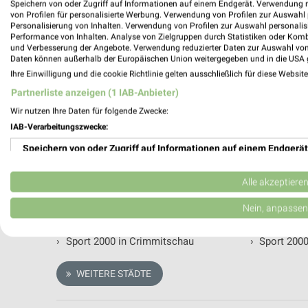
Speichern von oder Zugriff auf Informationen auf einem Endgerät. Verwendung 
von Profilen für personalisierte Werbung. Verwendung von Profilen zur Auswahl p
Personalisierung von Inhalten. Verwendung von Profilen zur Auswahl personalis
Performance von Inhalten. Analyse von Zielgruppen durch Statistiken oder Kom
und Verbesserung der Angebote. Verwendung reduzierter Daten zur Auswahl von
Daten können außerhalb der Europäischen Union weitergegeben und in die USA 
Ihre Einwilligung und die cookie Richtlinie gelten ausschließlich für diese Websit
Alle Filialen, Adressen und Öffnungsz
Partnerliste anzeigen (1 IAB-Anbieter)
Filialen und Öffnungszeiten von Sport 2000 in der Umg
Wir nutzen Ihre Daten für folgende Zwecke:
zu Deiner Lieblingsfiliale von Sport 2000.
IAB-Verarbeitungszwecke:
Speichern von oder Zugriff auf Informationen auf einem Endgerät
Sport 2000 Filialen & Öffnungszeiten i
Verwendung reduzierter Daten zur Auswahl von Werbeanzeigen
Alle akzeptiere
›
Sport 2000 in Lingen (Ems)
›
Sport 2000
Erstellung von Profilen für personalisierte Werbung
Nein, anpassen
›
Sport 2000 in Horb (Neckar)
›
Sport 2000
Verwendung von Profilen zur Auswahl personalisierter Werbung
›
Sport 2000 in Crimmitschau
›
Sport 2000 
Erstellung von Profilen zur Personalisierung von Inhalten
WEITERE STÄDTE
Verwendung von Profilen zur Auswahl personalisierter Inhalte