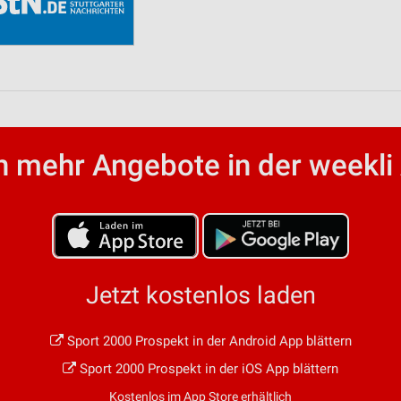
 mehr Angebote in der weekli
Jetzt kostenlos laden
Sport 2000 Prospekt in der Android App blättern
Sport 2000 Prospekt in der iOS App blättern
Kostenlos im App Store erhältlich