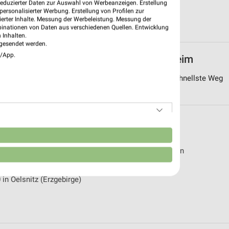
reduzierter Daten zur Auswahl von Werbeanzeigen. Erstellung
ersonalisierter Werbung. Erstellung von Profilen zur
ierter Inhalte. Messung der Werbeleistung. Messung der
binationen von Daten aus verschiedenen Quellen. Entwicklung
 Inhalten.
gesendet werden.
e/App.
eiten von Sport 2000 in und um Pforzheim
ebung von Pforzheim sortiert nach Entfernung. Der schnellste Weg
n folgenden Städten
n
 in Kelheim
›
Sport 2000 in Schapen
 in Haselünne
in Oelsnitz (Erzgebirge)