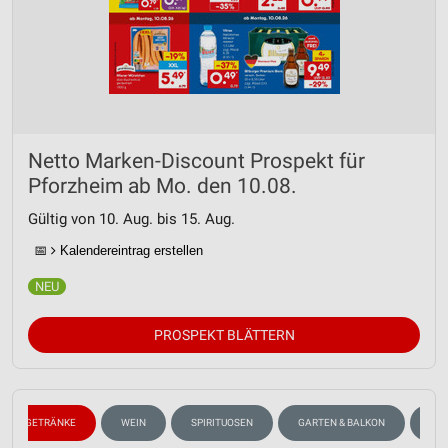
Netto Marken-Discount Prospekt für
Pforzheim ab Mo. den 10.08.
Gültig von 10. Aug. bis 15. Aug.
📅
Kalendereintrag erstellen
PROSPEKT BLÄTTERN
GETRÄNKE
WEIN
SPIRITUOSEN
GARTEN & BALKON
WEL