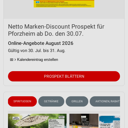
Messung der Werbeleistung
Messung der Performance von Inhalten
Netto Marken-Discount Prospekt für
Analyse von Zielgruppen durch Statistiken oder
Pforzheim ab Do. den 30.07.
Kombinationen von Daten aus verschiedenen
Quellen
Online-Angebote August 2026
Entwicklung und Verbesserung der Angebote
Gültig von 30. Jul. bis 31. Aug.
📅
Kalendereintrag erstellen
Verwendung reduzierter Daten zur Auswahl von
Inhalten
IAB-Besonderheiten:
PROSPEKT BLÄTTERN
Verwendung genauer Standortdaten
Geräte anhand von aktiv angeforderten
Informationen identifizieren
N
SPIRITUOSEN
GETRÄNKE
GRILLEN
AKTIONEN, RABATTE & 
Nicht-IAB-Verarbeitungszwecke:
Notwendig