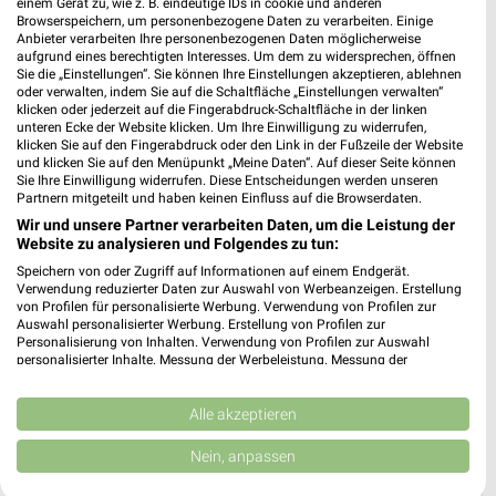
einem Gerät zu, wie z. B. eindeutige IDs in cookie und anderen
📅
Kalendereintrag erstellen
Browserspeichern, um personenbezogene Daten zu verarbeiten. Einige
Anbieter verarbeiten Ihre personenbezogenen Daten möglicherweise
aufgrund eines berechtigten Interesses. Um dem zu widersprechen, öffnen
Sie die „Einstellungen“. Sie können Ihre Einstellungen akzeptieren, ablehnen
PROSPEKT BLÄTTERN
oder verwalten, indem Sie auf die Schaltfläche „Einstellungen verwalten“
klicken oder jederzeit auf die Fingerabdruck-Schaltfläche in der linken
unteren Ecke der Website klicken. Um Ihre Einwilligung zu widerrufen,
klicken Sie auf den Fingerabdruck oder den Link in der Fußzeile der Website
und klicken Sie auf den Menüpunkt „Meine Daten“. Auf dieser Seite können
Sie Ihre Einwilligung widerrufen. Diese Entscheidungen werden unseren
URLAUB & REISEN
Partnern mitgeteilt und haben keinen Einfluss auf die Browserdaten.
Wir und unsere Partner verarbeiten Daten, um die Leistung der
Website zu analysieren und Folgendes zu tun:
Speichern von oder Zugriff auf Informationen auf einem Endgerät.
Verwendung reduzierter Daten zur Auswahl von Werbeanzeigen. Erstellung
von Profilen für personalisierte Werbung. Verwendung von Profilen zur
Auswahl personalisierter Werbung. Erstellung von Profilen zur
Personalisierung von Inhalten. Verwendung von Profilen zur Auswahl
personalisierter Inhalte. Messung der Werbeleistung. Messung der
Performance von Inhalten. Analyse von Zielgruppen durch Statistiken oder
Kombinationen von Daten aus verschiedenen Quellen. Entwicklung und
Verbesserung der Angebote. Verwendung reduzierter Daten zur Auswahl
Alle akzeptieren
von Inhalten.
Daten können außerhalb der Europäischen Union weitergegeben und in die
Nein, anpassen
USA gesendet werden.
Ihre Einwilligung und die cookie Richtlinie gelten ausschließlich für diese