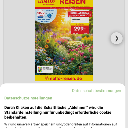
❯
Datenschutzbestimmungen
Datenschutzeinstellungen
Netto Marken-Discount Prospekt für
Pforzheim ab Do. den 30.07.
Durch Klicken auf die Schaltfläche „Ablehnen“ wird die
Standardeinstellung nur für unbedingt erforderliche cookie
Reisemagazin August 2026
beibehalten.
Gültig von 30. Jul. bis 31. Aug.
Wir und unsere Partner speichern und/oder greifen auf Informationen auf