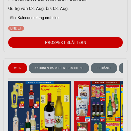
Gültig von 03. Aug. bis 08. Aug.
📅
Kalendereintrag erstellen
PROSPEKT BLÄTTERN
WEIN
AKTIONEN, RABATTE & GUTSCHEINE
GETRÄNKE
OBS