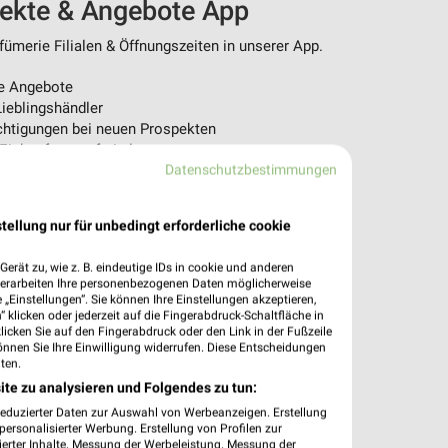
pekte & Angebote App
ümerie Filialen & Öffnungszeiten in unserer App.
e Angebote
ieblingshändler
htigungen bei neuen Prospekten
 Einkauf stressfrei planen
Datenschutzbestimmungen
 App jetzt laden oder QR-Code scannen.
tellung nur für unbedingt erforderliche cookie
erät zu, wie z. B. eindeutige IDs in cookie und anderen
verarbeiten Ihre personenbezogenen Daten möglicherweise
„Einstellungen“. Sie können Ihre Einstellungen akzeptieren,
 klicken oder jederzeit auf die Fingerabdruck-Schaltfläche in
klicken Sie auf den Fingerabdruck oder den Link in der Fußzeile
önnen Sie Ihre Einwilligung widerrufen. Diese Entscheidungen
ten.
ite zu analysieren und Folgendes zu tun:
reduzierter Daten zur Auswahl von Werbeanzeigen. Erstellung
ersonalisierter Werbung. Erstellung von Profilen zur
ierter Inhalte. Messung der Werbeleistung. Messung der