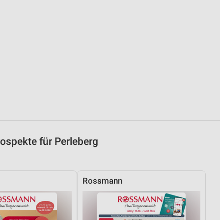
von Daten aus verschiedenen
ren
ospekte für Perleberg
Rossmann