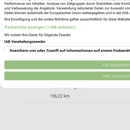
Performance von Inhalten. Analyse von Zielgruppen durch Statistiken oder Kom
und Verbesserung der Angebote. Verwendung reduzierter Daten zur Auswahl von
Daten können außerhalb der Europäischen Union weitergegeben und in die USA 
Ihre Einwilligung und die cookie Richtlinie gelten ausschließlich für diese Websit
Rossmann Pritzwalk
Partnerliste anzeigen (1 IAB-Anbieter)
Rostocker Str. 8
Wir nutzen Ihre Daten für folgende Zwecke:
16928 Pritzwalk
IAB-Verarbeitungszwecke:
Heute 08:00 - 18:00 Uhr |
Geöffnet
Speichern von oder Zugriff auf Informationen auf einem Endgerät
109,05 km • Angebote: 3 Prospekte
Verwendung reduzierter Daten zur Auswahl von Werbeanzeigen
Alle akzeptiere
Parfümerie Booß Ludwigslust
Erstellung von Profilen für personalisierte Werbung
Nein, anpassen
Lindenstraße 11
Verwendung von Profilen zur Auswahl personalisierter Werbung
19288 Ludwigslust
156,22 km
Erstellung von Profilen zur Personalisierung von Inhalten
Verwendung von Profilen zur Auswahl personalisierter Inhalte
Messung der Werbeleistung