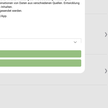
binationen von Daten aus verschiedenen Quellen. Entwicklung
 Inhalten.
gesendet werden.
e/App.
❯
n
❯