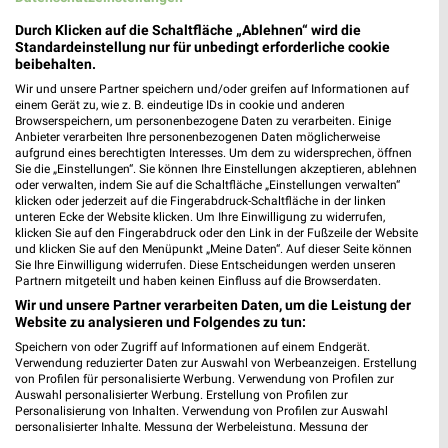
bofrost* Filialen & Öffnungszeiten in
Durch Klicken auf die Schaltfläche „Ablehnen“ wird die
folgenden Städten
Standardeinstellung nur für unbedingt erforderliche cookie
beibehalten.
Wir und unsere Partner speichern und/oder greifen auf Informationen auf
›
bofrost* in Dortmund
einem Gerät zu, wie z. B. eindeutige IDs in cookie und anderen
›
bofrost* in Essen
Browserspeichern, um personenbezogene Daten zu verarbeiten. Einige
Anbieter verarbeiten Ihre personenbezogenen Daten möglicherweise
›
bofrost* in Nürnberg
aufgrund eines berechtigten Interesses. Um dem zu widersprechen, öffnen
Sie die „Einstellungen“. Sie können Ihre Einstellungen akzeptieren, ablehnen
›
bofrost* in Duisburg
oder verwalten, indem Sie auf die Schaltfläche „Einstellungen verwalten“
klicken oder jederzeit auf die Fingerabdruck-Schaltfläche in der linken
›
bofrost* in Wuppertal
unteren Ecke der Website klicken. Um Ihre Einwilligung zu widerrufen,
›
bofrost* in Mannheim
klicken Sie auf den Fingerabdruck oder den Link in der Fußzeile der Website
und klicken Sie auf den Menüpunkt „Meine Daten“. Auf dieser Seite können
›
bofrost* in Augsburg
Sie Ihre Einwilligung widerrufen. Diese Entscheidungen werden unseren
Partnern mitgeteilt und haben keinen Einfluss auf die Browserdaten.
›
bofrost* in Braunschweig
Wir und unsere Partner verarbeiten Daten, um die Leistung der
›
bofrost* in Lübeck
Website zu analysieren und Folgendes zu tun:
›
bofrost* in Kassel
Speichern von oder Zugriff auf Informationen auf einem Endgerät.
Verwendung reduzierter Daten zur Auswahl von Werbeanzeigen. Erstellung
›
bofrost* in Herne
von Profilen für personalisierte Werbung. Verwendung von Profilen zur
Auswahl personalisierter Werbung. Erstellung von Profilen zur
›
bofrost* in Osnabrück
Personalisierung von Inhalten. Verwendung von Profilen zur Auswahl
personalisierter Inhalte. Messung der Werbeleistung. Messung der
›
bofrost* in Darmstadt
Performance von Inhalten. Analyse von Zielgruppen durch Statistiken oder