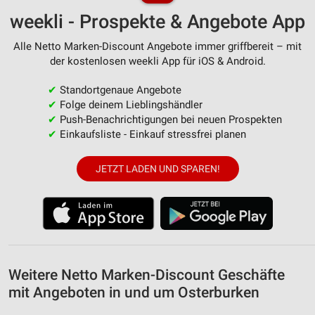
personalisierter Inhalte
weekli - Prospekte & Angebote App
Messung der Werbeleistung
Alle Netto Marken-Discount Angebote immer griffbereit – mit
der kostenlosen weekli App für iOS & Android.
Messung der Performance von Inhalten
✔
Standortgenaue Angebote
Analyse von Zielgruppen durch Statistiken oder
✔
Folge deinem Lieblingshändler
Kombinationen von Daten aus verschiedenen
Quellen
✔
Push-Benachrichtigungen bei neuen Prospekten
✔
Einkaufsliste - Einkauf stressfrei planen
Entwicklung und Verbesserung der Angebote
JETZT LADEN UND SPAREN!
Verwendung reduzierter Daten zur Auswahl von
Inhalten
IAB-Besonderheiten:
Verwendung genauer Standortdaten
Geräte anhand von aktiv angeforderten
Informationen identifizieren
Weitere Netto Marken-Discount Geschäfte
mit Angeboten in und um Osterburken
Nicht-IAB-Verarbeitungszwecke: