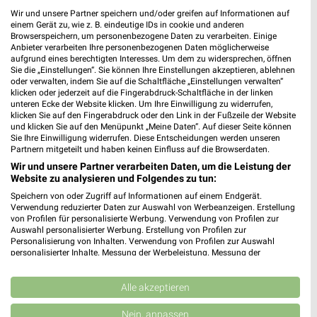
Wir und unsere Partner speichern und/oder greifen auf Informationen auf
einem Gerät zu, wie z. B. eindeutige IDs in cookie und anderen
Browserspeichern, um personenbezogene Daten zu verarbeiten. Einige
WEIN
SPIRITUOSEN
GETRÄNKE
GRILLEN
AKTIONE
Anbieter verarbeiten Ihre personenbezogenen Daten möglicherweise
aufgrund eines berechtigten Interesses. Um dem zu widersprechen, öffnen
Sie die „Einstellungen“. Sie können Ihre Einstellungen akzeptieren, ablehnen
oder verwalten, indem Sie auf die Schaltfläche „Einstellungen verwalten“
klicken oder jederzeit auf die Fingerabdruck-Schaltfläche in der linken
unteren Ecke der Website klicken. Um Ihre Einwilligung zu widerrufen,
klicken Sie auf den Fingerabdruck oder den Link in der Fußzeile der Website
und klicken Sie auf den Menüpunkt „Meine Daten“. Auf dieser Seite können
Sie Ihre Einwilligung widerrufen. Diese Entscheidungen werden unseren
Partnern mitgeteilt und haben keinen Einfluss auf die Browserdaten.
Wir und unsere Partner verarbeiten Daten, um die Leistung der
Website zu analysieren und Folgendes zu tun:
Speichern von oder Zugriff auf Informationen auf einem Endgerät.
Verwendung reduzierter Daten zur Auswahl von Werbeanzeigen. Erstellung
von Profilen für personalisierte Werbung. Verwendung von Profilen zur
Auswahl personalisierter Werbung. Erstellung von Profilen zur
Personalisierung von Inhalten. Verwendung von Profilen zur Auswahl
personalisierter Inhalte. Messung der Werbeleistung. Messung der
Performance von Inhalten. Analyse von Zielgruppen durch Statistiken oder
Kombinationen von Daten aus verschiedenen Quellen. Entwicklung und
Verbesserung der Angebote. Verwendung reduzierter Daten zur Auswahl
Alle akzeptieren
Jetzt alle "Wein" Themen entdecken!
von Inhalten.
Daten können außerhalb der Europäischen Union weitergegeben und in die
Nein, anpassen