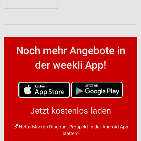
Noch mehr Angebote in
der weekli App!
Jetzt kostenlos laden
Netto Marken-Discount Prospekt in der Android App
blättern