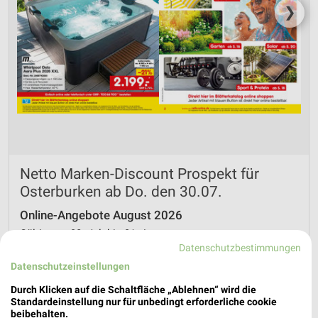
❯
Netto Marken-Discount Prospekt für
Osterburken ab Do. den 30.07.
Online-Angebote August 2026
Gültig von 30. Jul. bis 31. Aug.
Datenschutzbestimmungen
📅
Kalendereintrag erstellen
Datenschutzeinstellungen
Durch Klicken auf die Schaltfläche „Ablehnen“ wird die
PROSPEKT BLÄTTERN
Standardeinstellung nur für unbedingt erforderliche cookie
beibehalten.