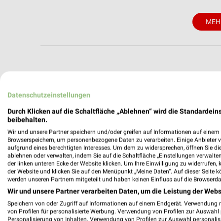
MEH
weekli - Pros
Datenschutzeinstellungen
Alle Kik Angebote immer griffbereit –
Durch Klicken auf die Schaltfläche „Ablehnen“ wird die Standardeins
beibehalten.
✔
Standortgenau
Wir und unsere Partner speichern und/oder greifen auf Informationen auf einem G
✔
Folge deinem L
Browserspeichern, um personenbezogene Daten zu verarbeiten. Einige Anbieter 
aufgrund eines berechtigten Interesses. Um dem zu widersprechen, öffnen Sie die 
✔
Push-Benachric
ablehnen oder verwalten, indem Sie auf die Schaltfläche „Einstellungen verwalten“
✔
Einkaufsliste -
der linken unteren Ecke der Website klicken. Um Ihre Einwilligung zu widerrufen, 
der Website und klicken Sie auf den Menüpunkt „Meine Daten“. Auf dieser Seite k
Nutze weekli auch mobil –
werden unseren Partnern mitgeteilt und haben keinen Einfluss auf die Browserda
Wir und unsere Partner verarbeiten Daten, um die Leistung der Webs
Speichern von oder Zugriff auf Informationen auf einem Endgerät. Verwendung 
von Profilen für personalisierte Werbung. Verwendung von Profilen zur Auswahl p
Personalisierung von Inhalten. Verwendung von Profilen zur Auswahl personalis