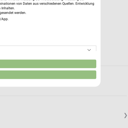
binationen von Daten aus verschiedenen Quellen. Entwicklung
 Inhalten.
gesendet werden.
e/App.
n
in und um Oschersleben (Bode)
❯