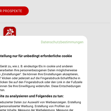
R PROSPEKTE
Datenschutzbestimmungen
pekte & Angebote App
 mit der kostenlosen weekli App für iOS & Android.
tellung nur für unbedingt erforderliche cookie
e Angebote
erät zu, wie z. B. eindeutige IDs in cookie und anderen
ieblingshändler
verarbeiten Ihre personenbezogenen Daten möglicherweise
„Einstellungen“. Sie können Ihre Einstellungen akzeptieren,
htigungen bei neuen Prospekten
 klicken oder jederzeit auf die Fingerabdruck-Schaltfläche in
 Einkauf stressfrei planen
klicken Sie auf den Fingerabdruck oder den Link in der Fußzeile
önnen Sie Ihre Einwilligung widerrufen. Diese Entscheidungen
 App jetzt laden oder QR-Code scannen.
ten.
ite zu analysieren und Folgendes zu tun:
reduzierter Daten zur Auswahl von Werbeanzeigen. Erstellung
ersonalisierter Werbung. Erstellung von Profilen zur
ierter Inhalte. Messung der Werbeleistung. Messung der