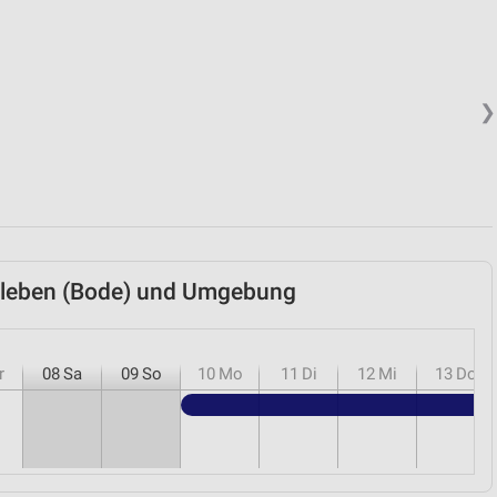
❯
rsleben (Bode) und Umgebung
r
08
Sa
09
So
10
Mo
11
Di
12
Mi
13
Do