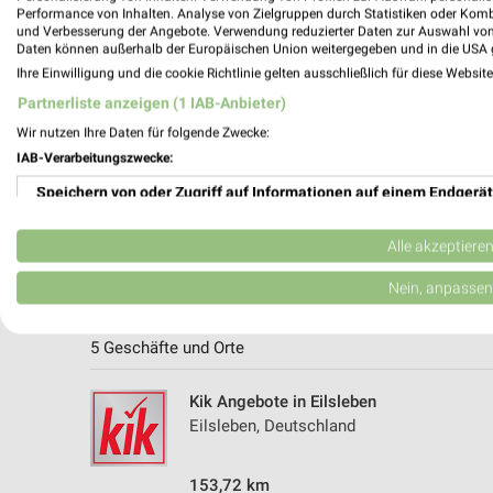
Performance von Inhalten. Analyse von Zielgruppen durch Statistiken oder Kom
und Verbesserung der Angebote. Verwendung reduzierter Daten zur Auswahl von
Daten können außerhalb der Europäischen Union weitergegeben und in die USA 
Ihre Einwilligung und die cookie Richtlinie gelten ausschließlich für diese Websit
Partnerliste anzeigen (1 IAB-Anbieter)
Wir nutzen Ihre Daten für folgende Zwecke:
IAB-Verarbeitungszwecke:
Speichern von oder Zugriff auf Informationen auf einem Endgerät
Verwendung reduzierter Daten zur Auswahl von Werbeanzeigen
Alle akzeptiere
Erstellung von Profilen für personalisierte Werbung
Nein, anpassen
Weitere Kik Geschäfte mit Angeboten 
Verwendung von Profilen zur Auswahl personalisierter Werbung
5 Geschäfte und Orte
Erstellung von Profilen zur Personalisierung von Inhalten
Kik Angebote in Eilsleben
Verwendung von Profilen zur Auswahl personalisierter Inhalte
Eilsleben, Deutschland
Messung der Werbeleistung
153,72 km