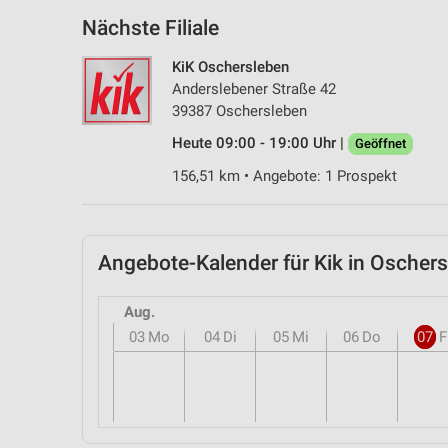
Nächste Filiale
KiK Oschersleben
Anderslebener Straße 42
39387 Oschersleben
Heute 09:00 - 19:00 Uhr |
Geöffnet
156,51 km • Angebote: 1 Prospekt
Angebote-Kalender für Kik in Osche
Aug.
03
Mo
04
Di
05
Mi
06
Do
07
F