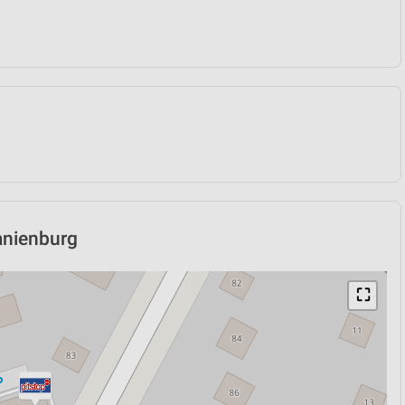
ranienburg
⛶