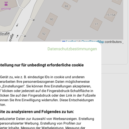
Leaflet
|
©
OpenStreetMap
contributors
Datenschutzbestimmungen
N
NAVIGATION MIT GOOGLE/IOS MAPS
tellung nur für unbedingt erforderliche cookie
erät zu, wie z. B. eindeutige IDs in cookie und anderen
verarbeiten Ihre personenbezogenen Daten möglicherweise
„Einstellungen“. Sie können Ihre Einstellungen akzeptieren,
 klicken oder jederzeit auf die Fingerabdruck-Schaltfläche in
klicken Sie auf den Fingerabdruck oder den Link in der Fußzeile
önnen Sie Ihre Einwilligung widerrufen. Diese Entscheidungen
ten.
ite zu analysieren und Folgendes zu tun:
reduzierter Daten zur Auswahl von Werbeanzeigen. Erstellung
ersonalisierter Werbung. Erstellung von Profilen zur
ierter Inhalte. Messung der Werbeleistung. Messung der