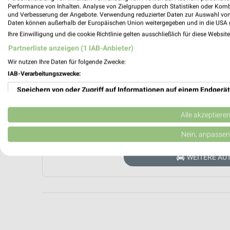
Performance von Inhalten. Analyse von Zielgruppen durch Statistiken oder Kom
und Verbesserung der Angebote. Verwendung reduzierter Daten zur Auswahl von
Daten können außerhalb der Europäischen Union weitergegeben und in die USA 
Ihre Einwilligung und die cookie Richtlinie gelten ausschließlich für diese Websit
Partnerliste anzeigen (1 IAB-Anbieter)
Wir nutzen Ihre Daten für folgende Zwecke:
IAB-Verarbeitungszwecke:
Speichern von oder Zugriff auf Informationen auf einem Endgerät
Aktuell kein
Verwendung reduzierter Daten zur Auswahl von Werbeanzeigen
Alle akzeptiere
ZUR 
Erstellung von Profilen für personalisierte Werbung
Nein, anpassen
Verwendung von Profilen zur Auswahl personalisierter Werbung
WEITERE AU
Erstellung von Profilen zur Personalisierung von Inhalten
Verwendung von Profilen zur Auswahl personalisierter Inhalte
Messung der Werbeleistung