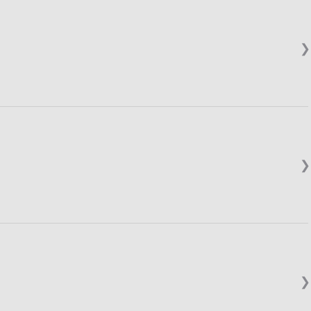
❯
❯
❯