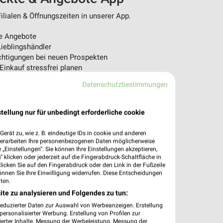
lialen & Öffnungszeiten in unserer App.
e Angebote
ieblingshändler
htigungen bei neuen Prospekten
 Einkauf stressfrei planen
Datenschutzbestimmungen
 App jetzt laden oder QR-Code scannen.
tellung nur für unbedingt erforderliche cookie
erät zu, wie z. B. eindeutige IDs in cookie und anderen
verarbeiten Ihre personenbezogenen Daten möglicherweise
„Einstellungen“. Sie können Ihre Einstellungen akzeptieren,
 klicken oder jederzeit auf die Fingerabdruck-Schaltfläche in
klicken Sie auf den Fingerabdruck oder den Link in der Fußzeile
önnen Sie Ihre Einwilligung widerrufen. Diese Entscheidungen
ten.
ite zu analysieren und Folgendes zu tun:
reduzierter Daten zur Auswahl von Werbeanzeigen. Erstellung
ersonalisierter Werbung. Erstellung von Profilen zur
ierter Inhalte. Messung der Werbeleistung. Messung der