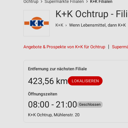
Ochtrup
Supermärkte Filialen
K+K Filialen
K+K Ochtrup - Fil
K+K
› Wenn Lebensmittel, dann K+K
Angebote & Prospekte von K+K für Ochtrup
Supermär
Entfernung zur nächsten Filiale
423,56 km
LOKALISIEREN
Öffnungszeiten
08:00 - 21:00
Geschlossen
K+K Ochtrup, Mühlenstr. 20