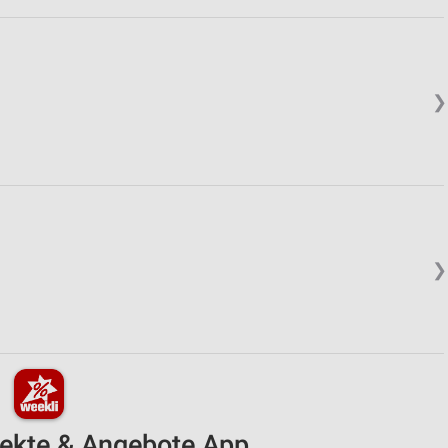
❯
❯
pekte & Angebote App