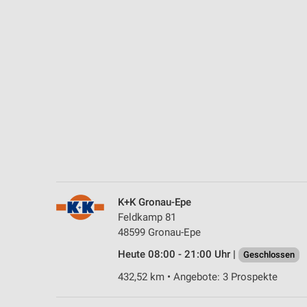
Messung der Performance von Inhalten
Analyse von Zielgruppen durch Statistiken oder Kombinationen 
Quellen
Entwicklung und Verbesserung der Angebote
Verwendung reduzierter Daten zur Auswahl von Inhalten
IAB-Besonderheiten:
Verwendung genauer Standortdaten
Geräte anhand von aktiv angeforderten Informationen identifizie
Nicht-IAB-Verarbeitungszwecke:
K+K Gronau-Epe
Feldkamp 81
Notwendig
48599 Gronau-Epe
Performance
Heute 08:00 - 21:00 Uhr |
Geschlossen
432,52 km • Angebote: 3 Prospekte
Funktional
Werbung