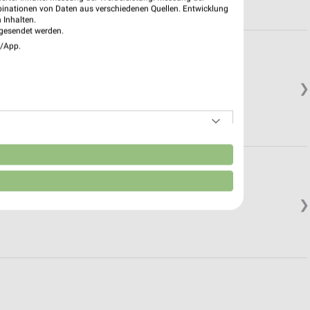
binationen von Daten aus verschiedenen Quellen. Entwicklung
 Inhalten.
gesendet werden.
e/App.
❯
n
❯