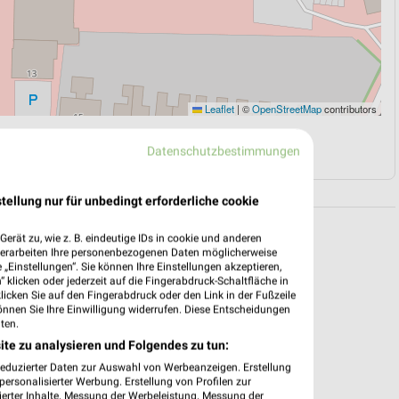
Leaflet
|
©
OpenStreetMap
contributors
N
NAVIGATION MIT GOOGLE/IOS MAPS
Datenschutzbestimmungen
tellung nur für unbedingt erforderliche cookie
erät zu, wie z. B. eindeutige IDs in cookie und anderen
verarbeiten Ihre personenbezogenen Daten möglicherweise
„Einstellungen“. Sie können Ihre Einstellungen akzeptieren,
 klicken oder jederzeit auf die Fingerabdruck-Schaltfläche in
klicken Sie auf den Fingerabdruck oder den Link in der Fußzeile
önnen Sie Ihre Einwilligung widerrufen. Diese Entscheidungen
ten.
ite zu analysieren und Folgendes zu tun:
reduzierter Daten zur Auswahl von Werbeanzeigen. Erstellung
ersonalisierter Werbung. Erstellung von Profilen zur
ierter Inhalte. Messung der Werbeleistung. Messung der