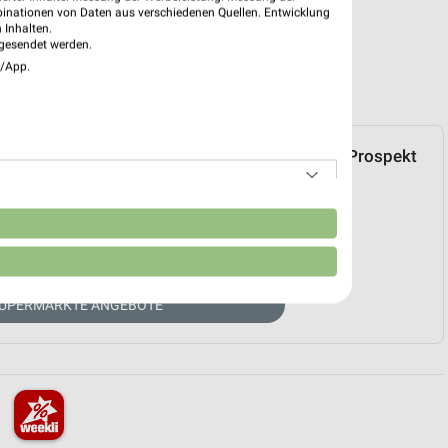
binationen von Daten aus verschiedenen Quellen. Entwicklung
 Inhalten.
gesendet werden.
e/App.
EDEKA. Über den folgenden Link können Sie das Prospekt
zu Ihren Markt als LIEBLINGSMARKT markieren.
n
UELLER PROSPEKT
SUPERMÄRKTE ANGEBOTE