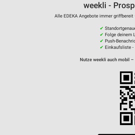
weekli - Pros
Messung der Performance von Inhalten
Alle EDEKA Angebote immer griffbereit 
Analyse von Zielgruppen durch Statistiken oder Kombinationen 
Quellen
✔
Standortgenau
Entwicklung und Verbesserung der Angebote
✔
Folge deinem L
✔
Push-Benachric
Verwendung reduzierter Daten zur Auswahl von Inhalten
✔
Einkaufsliste -
IAB-Besonderheiten:
Nutze weekli auch mobil –
Verwendung genauer Standortdaten
Geräte anhand von aktiv angeforderten Informationen identifizie
Nicht-IAB-Verarbeitungszwecke:
Notwendig
Performance
Funktional
Werbung