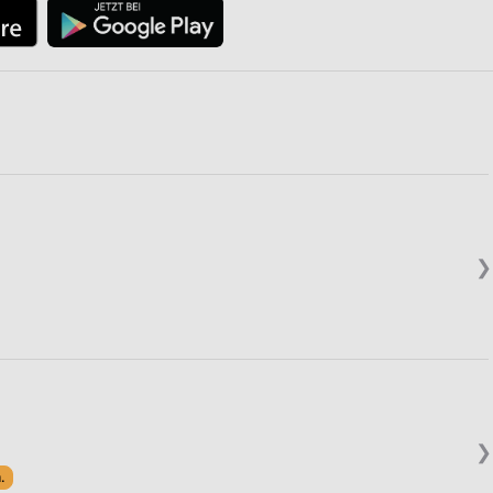
❯
❯
.