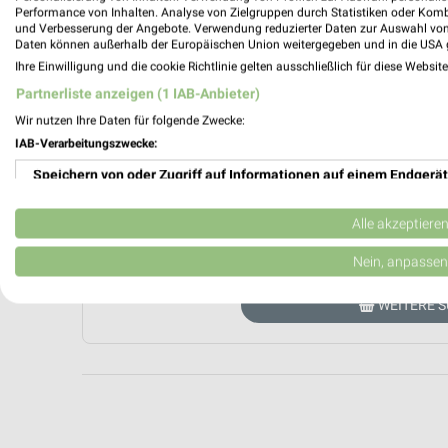
Performance von Inhalten. Analyse von Zielgruppen durch Statistiken oder Kom
und Verbesserung der Angebote. Verwendung reduzierter Daten zur Auswahl von
Daten können außerhalb der Europäischen Union weitergegeben und in die USA 
Ihre Einwilligung und die cookie Richtlinie gelten ausschließlich für diese Websit
Partnerliste anzeigen (1 IAB-Anbieter)
Wir nutzen Ihre Daten für folgende Zwecke:
IAB-Verarbeitungszwecke:
Aktuell haben wir leider kein Prospekt von 
Speichern von oder Zugriff auf Informationen auf einem Endgerät
direkt beim Händler blättern. Hier
Verwendung reduzierter Daten zur Auswahl von Werbeanzeigen
Alle akzeptiere
AKT
Erstellung von Profilen für personalisierte Werbung
Nein, anpassen
Verwendung von Profilen zur Auswahl personalisierter Werbung
WEITERE 
Erstellung von Profilen zur Personalisierung von Inhalten
Verwendung von Profilen zur Auswahl personalisierter Inhalte
Messung der Werbeleistung