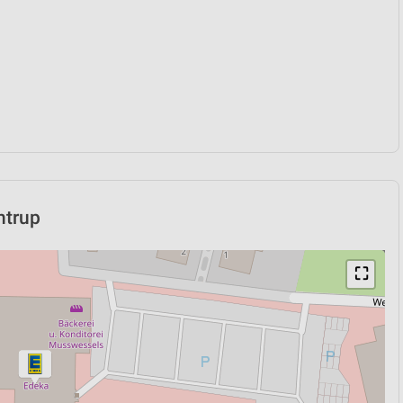
htrup
⛶