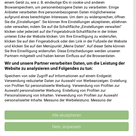
3,68 km
einem Gerät zu, wie z. B. eindeutige IDs in cookie und anderen
Browserspeichern, um personenbezogene Daten zu verarbeiten. Einige
Anbieter verarbeiten Ihre personenbezogenen Daten möglicherweise
aufgrund eines berechtigten Interesses. Um dem zu widersprechen, öffnen
dm Nürnberg
Sie die „Einstellungen“. Sie können Ihre Einstellungen akzeptieren, ablehnen
Konstanzenstraße 90
oder verwalten, indem Sie auf die Schaltfläche „Einstellungen verwalten“
klicken oder jederzeit auf die Fingerabdruck-Schaltfläche in der linken
90439 Nürnberg
❯
unteren Ecke der Website klicken. Um Ihre Einwilligung zu widerrufen,
klicken Sie auf den Fingerabdruck oder den Link in der Fußzeile der Website
Heute 08:00 - 20:00 Uhr |
Geschlossen
und klicken Sie auf den Menüpunkt „Meine Daten“. Auf dieser Seite können
Sie Ihre Einwilligung widerrufen. Diese Entscheidungen werden unseren
4,12 km
Partnern mitgeteilt und haben keinen Einfluss auf die Browserdaten.
Wir und unsere Partner verarbeiten Daten, um die Leistung der
Website zu analysieren und Folgendes zu tun:
Speichern von oder Zugriff auf Informationen auf einem Endgerät.
Verwendung reduzierter Daten zur Auswahl von Werbeanzeigen. Erstellung
von Profilen für personalisierte Werbung. Verwendung von Profilen zur
Auswahl personalisierter Werbung. Erstellung von Profilen zur
Personalisierung von Inhalten. Verwendung von Profilen zur Auswahl
personalisierter Inhalte. Messung der Werbeleistung. Messung der
Performance von Inhalten. Analyse von Zielgruppen durch Statistiken oder
Kombinationen von Daten aus verschiedenen Quellen. Entwicklung und
Verbesserung der Angebote. Verwendung reduzierter Daten zur Auswahl
Alle akzeptieren
von Inhalten.
Daten können außerhalb der Europäischen Union weitergegeben und in die
Nein, anpassen
USA gesendet werden.
Ihre Einwilligung und die cookie Richtlinie gelten ausschließlich für diese