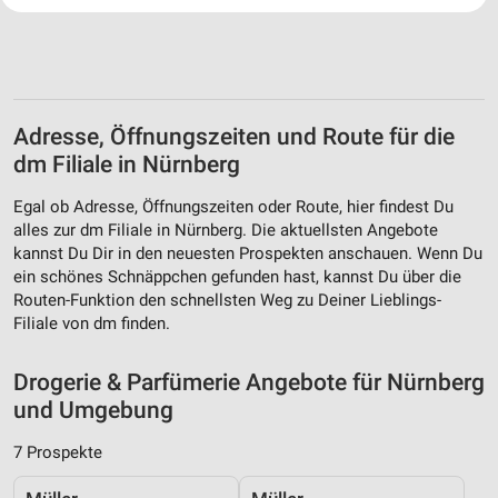
Website/App.
Partnerliste anzeigen (1 IAB-Anbieter)
Wir nutzen Ihre Daten für folgende Zwecke:
IAB-Verarbeitungszwecke:
Adresse, Öffnungszeiten und Route für die
Speichern von oder Zugriff auf Informationen
auf einem Endgerät
dm Filiale in Nürnberg
Verwendung reduzierter Daten zur Auswahl von
Egal ob Adresse, Öffnungszeiten oder Route, hier findest Du
Werbeanzeigen
alles zur dm Filiale in Nürnberg. Die aktuellsten Angebote
kannst Du Dir in den neuesten Prospekten anschauen. Wenn Du
Erstellung von Profilen für personalisierte
ein schönes Schnäppchen gefunden hast, kannst Du über die
Werbung
Routen-Funktion den schnellsten Weg zu Deiner Lieblings-
Filiale von dm finden.
Verwendung von Profilen zur Auswahl
personalisierter Werbung
Drogerie & Parfümerie Angebote für Nürnberg
Erstellung von Profilen zur Personalisierung
und Umgebung
von Inhalten
7 Prospekte
Verwendung von Profilen zur Auswahl
personalisierter Inhalte