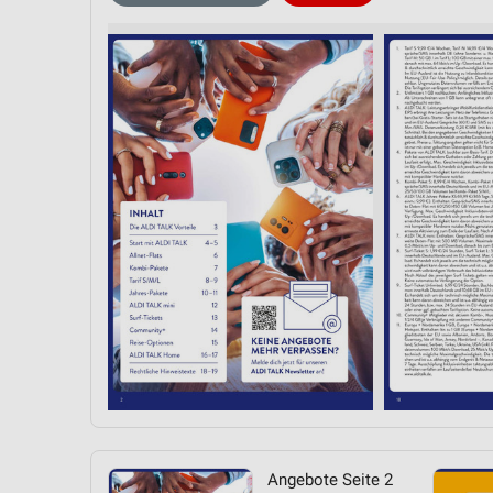
Messung der Performance von Inhalten
Analyse von Zielgruppen durch Statistiken oder Kombinationen 
Quellen
Entwicklung und Verbesserung der Angebote
Verwendung reduzierter Daten zur Auswahl von Inhalten
IAB-Besonderheiten:
Verwendung genauer Standortdaten
Geräte anhand von aktiv angeforderten Informationen identifizie
Nicht-IAB-Verarbeitungszwecke:
Notwendig
Performance
Funktional
Angebote Seite 2
Werbung