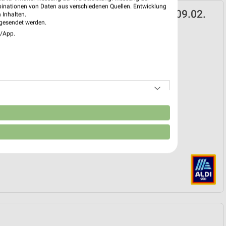
binationen von Daten aus verschiedenen Quellen. Entwicklung
D Prospekt für Nürnberg ab Mo. den 09.02.
 Inhalten.
gesendet werden.
k
e/App.
 09. Feb. bis 01. Sep.
reintrag erstellen
EKT BLÄTTERN
n