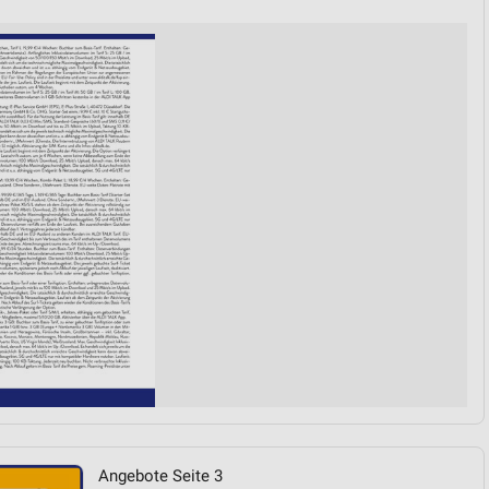
von Daten aus verschiedenen
ren
Angebote Seite 3