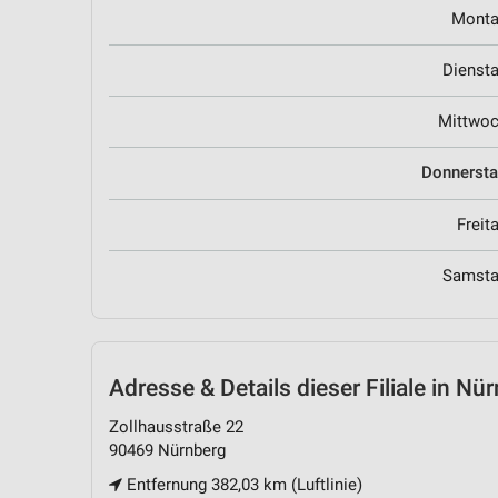
Mont
Dienst
Mittwo
Donnerst
Freit
Samst
Adresse & Details
dieser Filiale in Nü
Zollhausstraße 22
90469 Nürnberg
Entfernung 382,03 km (Luftlinie)