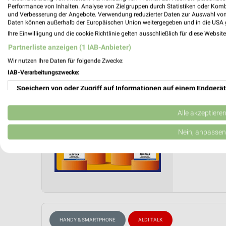
Performance von Inhalten. Analyse von Zielgruppen durch Statistiken oder Kom
ALDI SÜ
und Verbesserung der Angebote. Verwendung reduzierter Daten zur Auswahl von
Daten können außerhalb der Europäischen Union weitergegeben und in die USA 
ALDI Tal
Ihre Einwilligung und die cookie Richtlinie gelten ausschließlich für diese Websit
Gültig von
Partnerliste anzeigen (1 IAB-Anbieter)
📅
Kalende
Wir nutzen Ihre Daten für folgende Zwecke:
IAB-Verarbeitungszwecke:
Speichern von oder Zugriff auf Informationen auf einem Endgerät
PROSP
❯
Verwendung reduzierter Daten zur Auswahl von Werbeanzeigen
Alle akzeptiere
Erstellung von Profilen für personalisierte Werbung
Nein, anpassen
Verwendung von Profilen zur Auswahl personalisierter Werbung
Erstellung von Profilen zur Personalisierung von Inhalten
Verwendung von Profilen zur Auswahl personalisierter Inhalte
Messung der Werbeleistung
HANDY & SMARTPHONE
ALDI TALK