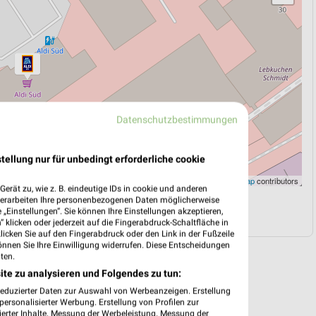
Datenschutzbestimmungen
tellung nur für unbedingt erforderliche cookie
Leaflet
|
©
OpenStreetMap
contributors
erät zu, wie z. B. eindeutige IDs in cookie und anderen
verarbeiten Ihre personenbezogenen Daten möglicherweise
N
NAVIGATION MIT GOOGLE/IOS MAPS
„Einstellungen“. Sie können Ihre Einstellungen akzeptieren,
 klicken oder jederzeit auf die Fingerabdruck-Schaltfläche in
klicken Sie auf den Fingerabdruck oder den Link in der Fußzeile
önnen Sie Ihre Einwilligung widerrufen. Diese Entscheidungen
ten.
ite zu analysieren und Folgendes zu tun:
reduzierter Daten zur Auswahl von Werbeanzeigen. Erstellung
ersonalisierter Werbung. Erstellung von Profilen zur
ierter Inhalte. Messung der Werbeleistung. Messung der