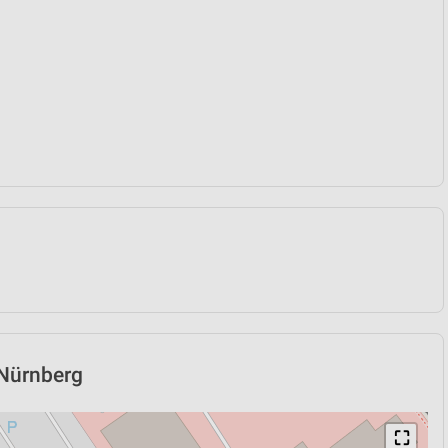
 Nürnberg
⛶