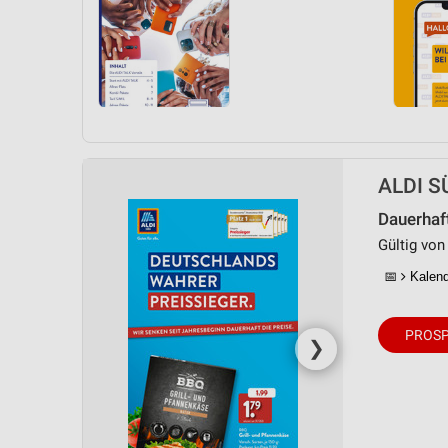
ALDI SÜ
Dauerhaf
Gültig von
📅
Kalende
PROSP
❯