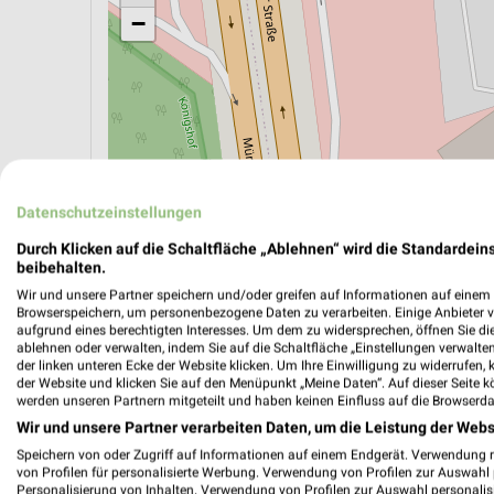
−
Datenschutzeinstellungen
Durch Klicken auf die Schaltfläche „Ablehnen“ wird die Standardeins
beibehalten.
Wir und unsere Partner speichern und/oder greifen auf Informationen auf einem G
Browserspeichern, um personenbezogene Daten zu verarbeiten. Einige Anbieter 
ÖPNV ANZEIGEN
LADESÄULEN ANZEIGE
aufgrund eines berechtigten Interesses. Um dem zu widersprechen, öffnen Sie die 
ablehnen oder verwalten, indem Sie auf die Schaltfläche „Einstellungen verwalten“
der linken unteren Ecke der Website klicken. Um Ihre Einwilligung zu widerrufen, 
der Website und klicken Sie auf den Menüpunkt „Meine Daten“. Auf dieser Seite k
werden unseren Partnern mitgeteilt und haben keinen Einfluss auf die Browserda
Aktuelle Angebote in dieser Filiale
Wir und unsere Partner verarbeiten Daten, um die Leistung der Webs
Anzahl Prospekte: 6
Speichern von oder Zugriff auf Informationen auf einem Endgerät. Verwendung 
Letztes Prospektupdate: vor 5 Tagen
von Profilen für personalisierte Werbung. Verwendung von Profilen zur Auswahl p
Personalisierung von Inhalten. Verwendung von Profilen zur Auswahl personalis