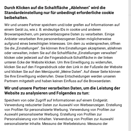
Durch Klicken auf die Schaltfläche „Ablehnen“ wird die
Standardeinstellung nur für unbedingt erforderliche cookie
beibehalten.
Wir und unsere Partner speichern und/oder greifen auf Informationen auf
Weitere K+K Geschäfte mit Angeboten in
einem Gerät zu, wie z. B. eindeutige IDs in cookie und anderen
und um Nordkirchen
Browserspeichern, um personenbezogene Daten zu verarbeiten. Einige
Anbieter verarbeiten Ihre personenbezogenen Daten möglicherweise
aufgrund eines berechtigten Interesses. Um dem zu widersprechen, öffnen
5 Geschäfte und Orte
Sie die „Einstellungen“. Sie können Ihre Einstellungen akzeptieren, ablehnen
oder verwalten, indem Sie auf die Schaltfläche „Einstellungen verwalten“
klicken oder jederzeit auf die Fingerabdruck-Schaltfläche in der linken
K+K Angebote in Selm
unteren Ecke der Website klicken. Um Ihre Einwilligung zu widerrufen,
klicken Sie auf den Fingerabdruck oder den Link in der Fußzeile der Website
Selm, Deutschland
und klicken Sie auf den Menüpunkt „Meine Daten“. Auf dieser Seite können
❯
Sie Ihre Einwilligung widerrufen. Diese Entscheidungen werden unseren
Partnern mitgeteilt und haben keinen Einfluss auf die Browserdaten.
415,64 km
Wir und unsere Partner verarbeiten Daten, um die Leistung der
Website zu analysieren und Folgendes zu tun:
Speichern von oder Zugriff auf Informationen auf einem Endgerät.
K+K Angebote in Ascheberg
Verwendung reduzierter Daten zur Auswahl von Werbeanzeigen. Erstellung
Ascheberg, Deutschland
von Profilen für personalisierte Werbung. Verwendung von Profilen zur
❯
Auswahl personalisierter Werbung. Erstellung von Profilen zur
Personalisierung von Inhalten. Verwendung von Profilen zur Auswahl
402,93 km
personalisierter Inhalte. Messung der Werbeleistung. Messung der
Performance von Inhalten. Analyse von Zielgruppen durch Statistiken oder