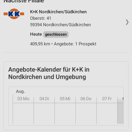
Nächste Filiale
K+K Nordkirchen/Südkirchen
Oberstr. 41
❯
59394 Nordkirchen/Südkirchen
Heute
geschlossen
409,95 km • Angebote: 1 Prospekt
Angebote-Kalender für K+K in
Nordkirchen und Umgebung
Aug.
03
Mo
04
Di
05
Mi
06
Do
07
Fr
08
S