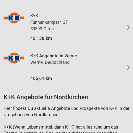
von Inhalten
K+K
Verwendung von Profilen zur Auswahl
Funnenkampstr. 37
personalisierter Inhalte
❯
59399 Olfen
Messung der Werbeleistung
421,38 km
Messung der Performance von Inhalten
K+K Angebote in Werne
Analyse von Zielgruppen durch Statistiken oder
Werne, Deutschland
Kombinationen von Daten aus verschiedenen
❯
Quellen
405,61 km
Entwicklung und Verbesserung der Angebote
Verwendung reduzierter Daten zur Auswahl von
K+K Angebote für Nordkirchen
Inhalten
Hier findest Du aktuelle Angebote und Prospekte von K+K in der
IAB-Besonderheiten:
Umgebung von Nordkirchen.
Verwendung genauer Standortdaten
K+K (Wenn Lebensmittel, dann K+K) hat alles rund um das
Geräte anhand von aktiv angeforderten