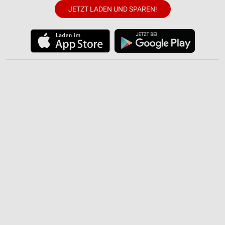
IAB-Verarbeitungszwecke:
JETZT LADEN UND SPAREN!
Speichern von oder Zugriff auf Informationen
auf einem Endgerät
Verwendung reduzierter Daten zur Auswahl von
Werbeanzeigen
Erstellung von Profilen für personalisierte
Werbung
Verwendung von Profilen zur Auswahl
personalisierter Werbung
Erstellung von Profilen zur Personalisierung
von Inhalten
Verwendung von Profilen zur Auswahl
personalisierter Inhalte
Messung der Werbeleistung
Messung der Performance von Inhalten