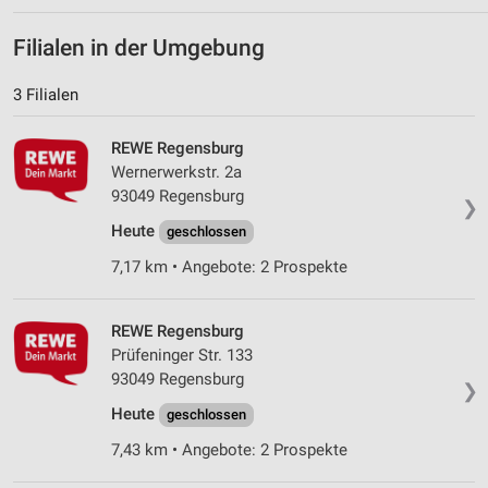
Analyse von Zielgruppen durch Statistiken oder
Kombinationen von Daten aus verschiedenen
Filialen in der Umgebung
Quellen
3 Filialen
Entwicklung und Verbesserung der Angebote
Verwendung reduzierter Daten zur Auswahl von
REWE Regensburg
Inhalten
Wernerwerkstr. 2a
93049 Regensburg
IAB-Besonderheiten:
❯
Heute
geschlossen
Verwendung genauer Standortdaten
7,17 km • Angebote: 2 Prospekte
Geräte anhand von aktiv angeforderten
Informationen identifizieren
REWE Regensburg
Nicht-IAB-Verarbeitungszwecke:
Prüfeninger Str. 133
Notwendig
93049 Regensburg
❯
Performance
Heute
geschlossen
7,43 km • Angebote: 2 Prospekte
Funktional