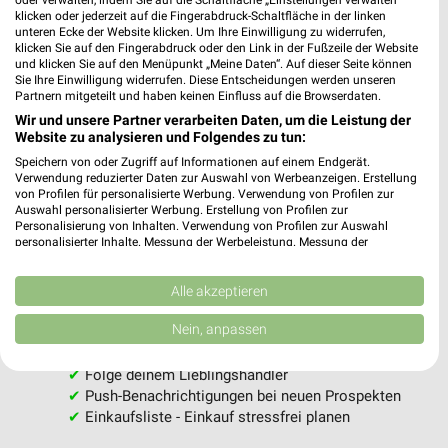
oder verwalten, indem Sie auf die Schaltfläche „Einstellungen verwalten“
klicken oder jederzeit auf die Fingerabdruck-Schaltfläche in der linken
unteren Ecke der Website klicken. Um Ihre Einwilligung zu widerrufen,
klicken Sie auf den Fingerabdruck oder den Link in der Fußzeile der Website
und klicken Sie auf den Menüpunkt „Meine Daten“. Auf dieser Seite können
Sie Ihre Einwilligung widerrufen. Diese Entscheidungen werden unseren
Partnern mitgeteilt und haben keinen Einfluss auf die Browserdaten.
MEHR PROSPEKTE
Wir und unsere Partner verarbeiten Daten, um die Leistung der
Website zu analysieren und Folgendes zu tun:
Speichern von oder Zugriff auf Informationen auf einem Endgerät.
Verwendung reduzierter Daten zur Auswahl von Werbeanzeigen. Erstellung
von Profilen für personalisierte Werbung. Verwendung von Profilen zur
Auswahl personalisierter Werbung. Erstellung von Profilen zur
Personalisierung von Inhalten. Verwendung von Profilen zur Auswahl
personalisierter Inhalte. Messung der Werbeleistung. Messung der
weekli - Prospekte & Angebote App
Performance von Inhalten. Analyse von Zielgruppen durch Statistiken oder
Kombinationen von Daten aus verschiedenen Quellen. Entwicklung und
Alle REWE Angebote immer griffbereit – mit der kostenlosen
Verbesserung der Angebote. Verwendung reduzierter Daten zur Auswahl
Alle akzeptieren
von Inhalten.
weekli App für iOS & Android.
Daten können außerhalb der Europäischen Union weitergegeben und in die
Nein, anpassen
USA gesendet werden.
✔
Standortgenaue Angebote
Ihre Einwilligung und die cookie Richtlinie gelten ausschließlich für diese
✔
Folge deinem Lieblingshändler
Website/App.
✔
Push-Benachrichtigungen bei neuen Prospekten
Partnerliste anzeigen (1 IAB-Anbieter)
✔
Einkaufsliste - Einkauf stressfrei planen
Wir nutzen Ihre Daten für folgende Zwecke: